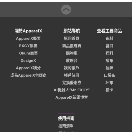
關於ApparelX
網站導航
查看主要商品
ApparelX概要
返回首頁
布料
EXCY集團
商品搜尋頁
羈扣
Okura商事
購物車
裡料
DesignX
收銀台
襯布
ApparelX積分
我的帳戶
拉鍊
成為ApparelX供應商
帳戶註冊
口袋布
兌換優惠券
坯布
AI機器人“Mr. EXCY”
樣卡
ApparelX新聞博客
使用指南
指南清單