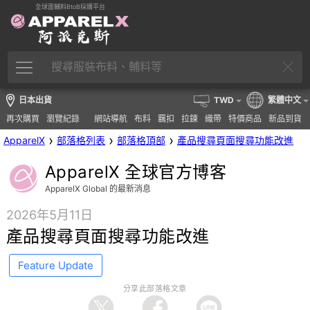
全球面輔料BtoB採購平台
日本出貨
TWD
繁體中文
再次購買
瀏覽紀錄
網站導航
布料
羈扣
拉鍊
織帶
特價商品
新品到貨
›
›
›
ApparelX
部落格列表
部落格頂部
產品搜尋頁面搜尋功能改進
ApparelX 全球官方博客
ApparelX Global 的最新消息
2026年5月11日
產品搜尋頁面搜尋功能改進
Feature Update
分享此部落格文章