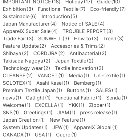
IMPORTANT NOTICE
(18)
Holiday
(17)
Guide
(10)
Exhibition
(8)
Functional Textile
(7)
Eco-friendly
(7)
Sustainable
(6)
Introduction
(5)
Japan Manufacturer
(4)
Notice of SALE
(4)
ApparelX Super Sale
(4)
TROUBLE REPORT
(3)
Trade Fair
(3)
SUNWELL
(3)
How to
(3)
Trend
(3)
Feature Update
(2)
Accessories & Trims
(2)
Shibaya
(2)
CORDURA
(2)
Antibacterial
(2)
Takisada Nagoya
(2)
Japan Textile
(2)
Technology wear
(2)
Textile Innovation
(2)
CLEANSE
(2)
VANCET
(1)
Media
(1)
Uni-Textile
(1)
SOLOTEX
(1)
Asahi Kasei
(1)
Bemberg
(1)
Premium Textile Japan
(1)
Buttons
(1)
SALES
(1)
news
(1)
Catlight
(1)
Functional Fabric
(1)
Senda
(1)
Welcome
(1)
EXCELLA
(1)
YKK
(1)
Zipper
(1)
SNS
(1)
Greetings
(1)
JIAM
(1)
press release
(1)
Japan Creation
(1)
New Feature
(1)
System Updates
(1)
JFW
(1)
ApparelX Global
(1)
CANADA
(1)
USA
(1)
Cupro
(1)