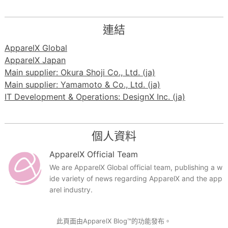
連結
ApparelX Global
ApparelX Japan
Main supplier: Okura Shoji Co., Ltd. (ja)
Main supplier: Yamamoto & Co., Ltd. (ja)
IT Development & Operations: DesignX Inc. (ja)
個人資料
ApparelX Official Team
We are ApparelX Global official team, publishing a w
ide variety of news regarding ApparelX and the app
arel industry.
此頁面由ApparelX Blog™的功能發布。