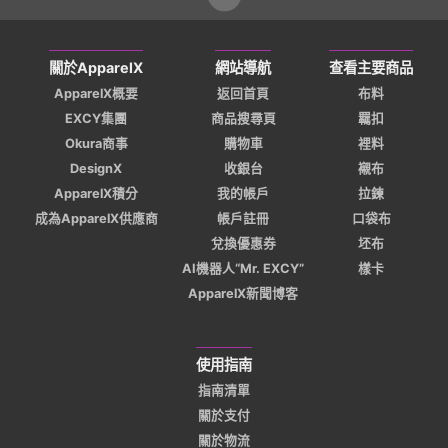
關於ApparelX
網站導航
查看主要商品
ApparelX概要
返回首頁
布料
EXCY集團
商品搜尋頁
羈扣
Okura商事
購物車
裡料
DesignX
收銀台
襯布
ApparelX積分
我的帳戶
拉鍊
成為ApparelX供應商
帳戶註冊
口袋布
兌換優惠券
坯布
AI機器人“Mr. EXCY”
樣卡
ApparelX新聞博客
使用指南
指南清單
關於支付
關於物流