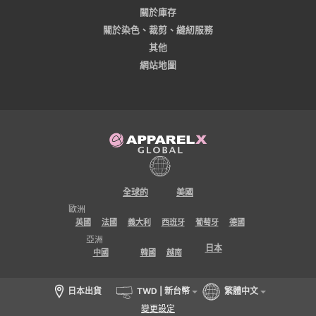
關於庫存
關於染色、裁剪、縫紉服務
其他
網站地圖
全球的
美國
歐洲
英國
法國
義大利
西班牙
葡萄牙
德國
亞洲
日本
中國
韓國
越南
日本出貨
TWD | 新台幣
繁體中文
變更設定