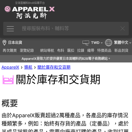
全球面輔料BtoB採購平台
日本出貨
TWD
繁體中文
再次購買
瀏覽紀錄
網站導航
布料
羈扣
拉鍊
織帶
特價商品
新品到貨
ApparelX是致力於提供優質日本面輔料的B2B電子商務網站。
›
›
ApparelX
導航
關於庫存和交貨期
關於庫存和交貨期
概要
由於ApparelX販賣超過2萬種產品，各產品的庫存情況
種類繁多，例如：始終有存貨的產品（定番品），處於
半成品狀態的產品，需要向廠商訂購的產品，收到訂單