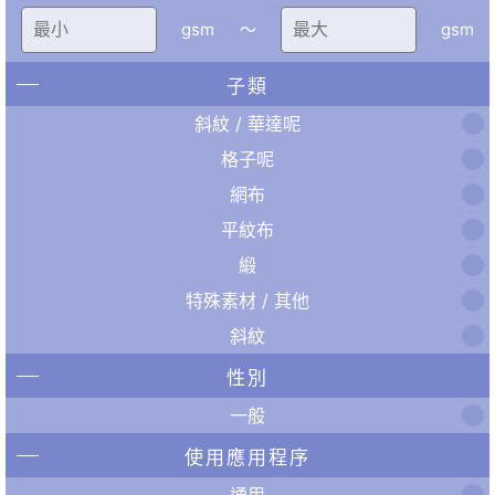
gsm
〜
gsm
子類
斜紋 / 華達呢
格子呢
網布
平紋布
緞
特殊素材 / 其他
斜紋
性別
一般
使用應用程序
通用