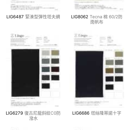
LIG6487
緊湊型彈性塔夫綢
LIG8062
Tecna 棉 60/2防
雨帆布
LIG6279
復古尼龍斜紋C0防
LIG6686
塔絲隆蒂諾十字
潑水