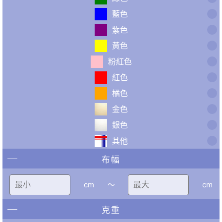
藍色
紫色
黃色
粉紅色
紅色
橘色
金色
銀色
其他
布幅
cm
〜
cm
克重