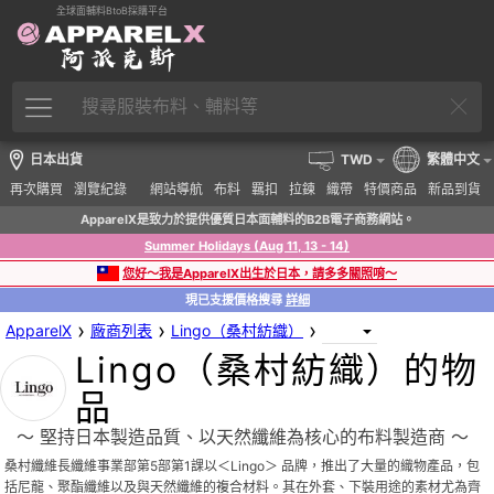
全球面輔料BtoB採購平台
日本出貨
TWD
繁體中文
再次購買
瀏覽紀錄
網站導航
布料
羈扣
拉鍊
織帶
特價商品
新品到貨
ApparelX是致力於提供優質日本面輔料的B2B電子商務網站。
Summer Holidays (Aug 11, 13 - 14)
您好～我是ApparelX出生於日本，請多多關照唷～
現已支援價格搜尋
詳細
›
›
›
ApparelX
廠商列表
Lingo（桑村紡織）
Lingo（桑村紡織）的物
品
〜 堅持日本製造品質、以天然纖維為核心的布料製造商 〜
桑村纖維長纖維事業部第5部第1課以＜Lingo＞ 品牌，推出了大量的織物產品，包
括尼龍、聚酯纖維以及與天然纖維的複合材料。其在外套、下裝用途的素材尤為齊