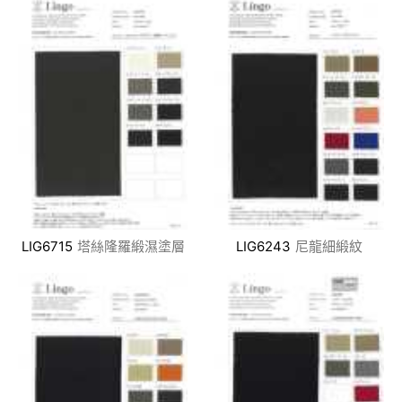
LIG6715
塔絲隆羅緞濕塗層
LIG6243
尼龍細緞紋