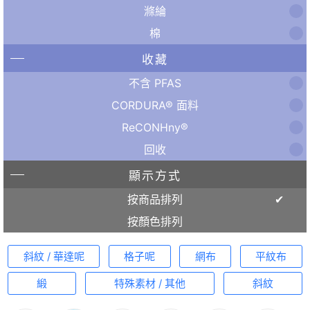
滌綸
棉
收藏
不含 PFAS
CORDURA® 面料
ReCONHny®
回收
顯示方式
按商品排列
按顏色排列
斜紋 / 華達呢
格子呢
網布
平紋布
緞
特殊素材 / 其他
斜紋