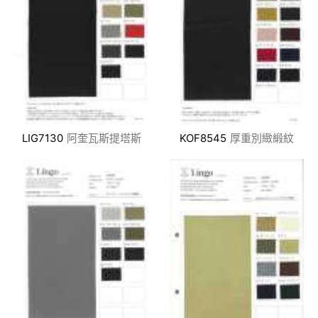
LIG7130
阿奎瓦斯提塔斯
KOF8545
厚重別緻緞紋