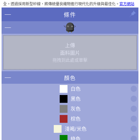
全。透過採用新型紗線，將傳統優良織物進行現代化的升級與最佳化。
官方網站
條件
上傳
面料圖片
拖拽到此處或單擊
顏色
白色
黑色
灰色
棕色
淺褐/米色
綠色