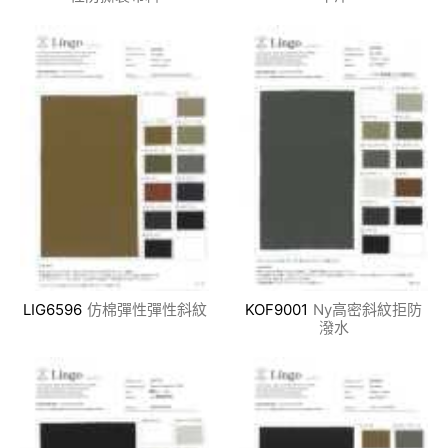
LIG6596
仿棉彈性彈性斜紋
KOF9001
Ny高密斜紋拒防
潑水