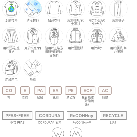
永續材料
清涼材料
貼身衣料
用於襯衫/女
用於外套/夾
用於褲子
士罩衫
克/大衣
用於短裙/連
用於夾克/西
適用於正裝及
用於運動服
用於戶外
用於戲服/舞
身裙
裝
禮服類服裝的
台服裝
面輔料
用於箱包
功能
CO
E
PA
EA
PE
ECF
AC
棉
滌綸
尼龍
氨綸
聚乙烯
複合纖維
醋酸
（聚酯纖
維）
PFAS-FREE
CORDURA
ReCONHny
RECYCLE
不含 PFAS
CORDURA® 面料
ReCONHny®
回收