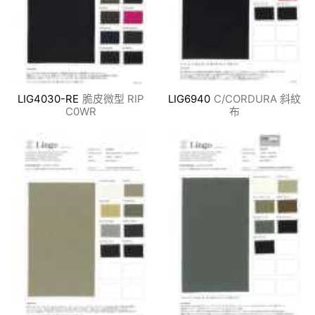
LIG4030-RE
脆皮微型 RIP
LIG6940
C/CORDURA 斜紋
C0WR
布