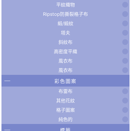
平紋織物
Ripstop防撕裂格子布
緞/緞紋
塔夫
斜紋布
高密度平織
風衣布
風衣布
彩色圖案
布雷布
其他花紋
格子圖案
純色的
標籤