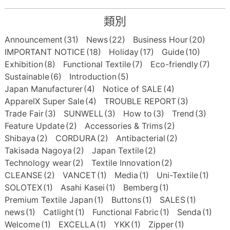
類別
Announcement
(31)
News
(22)
Business Hour
(20)
IMPORTANT NOTICE
(18)
Holiday
(17)
Guide
(10)
Exhibition
(8)
Functional Textile
(7)
Eco-friendly
(7)
Sustainable
(6)
Introduction
(5)
Japan Manufacturer
(4)
Notice of SALE
(4)
ApparelX Super Sale
(4)
TROUBLE REPORT
(3)
Trade Fair
(3)
SUNWELL
(3)
How to
(3)
Trend
(3)
Feature Update
(2)
Accessories & Trims
(2)
Shibaya
(2)
CORDURA
(2)
Antibacterial
(2)
Takisada Nagoya
(2)
Japan Textile
(2)
Technology wear
(2)
Textile Innovation
(2)
CLEANSE
(2)
VANCET
(1)
Media
(1)
Uni-Textile
(1)
SOLOTEX
(1)
Asahi Kasei
(1)
Bemberg
(1)
Premium Textile Japan
(1)
Buttons
(1)
SALES
(1)
news
(1)
Catlight
(1)
Functional Fabric
(1)
Senda
(1)
Welcome
(1)
EXCELLA
(1)
YKK
(1)
Zipper
(1)