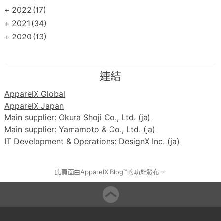
+
2022
(17)
+
2021
(34)
+
2020
(13)
連結
ApparelX Global
ApparelX Japan
Main supplier: Okura Shoji Co., Ltd. (ja)
Main supplier: Yamamoto & Co., Ltd. (ja)
IT Development & Operations: DesignX Inc. (ja)
此頁面由ApparelX Blog™的功能發布。