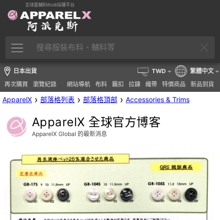
全球面輔料BtoB採購平台
日本出貨
TWD
繁體中文
再次購買
瀏覽紀錄
網站導航
布料
羈扣
拉鍊
織帶
特價商品
新品到貨
›
›
›
ApparelX
部落格列表
部落格頂部
Accessories & Trims
ApparelX 全球官方博客
ApparelX Global 的最新消息