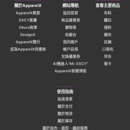
關於ApparelX
網站導航
查看主要商品
ApparelX概要
返回首頁
布料
EXCY集團
商品搜尋頁
羈扣
Okura商事
購物車
裡料
DesignX
收銀台
襯布
ApparelX積分
我的帳戶
拉鍊
成為ApparelX供應商
帳戶註冊
口袋布
兌換優惠券
坯布
AI機器人“Mr. EXCY”
樣卡
ApparelX新聞博客
使用指南
指南清單
關於支付
關於物流
關於庫存
關於染色、裁剪、縫紉服務