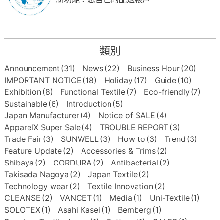
類別
Announcement
(31)
News
(22)
Business Hour
(20)
IMPORTANT NOTICE
(18)
Holiday
(17)
Guide
(10)
Exhibition
(8)
Functional Textile
(7)
Eco-friendly
(7)
Sustainable
(6)
Introduction
(5)
Japan Manufacturer
(4)
Notice of SALE
(4)
ApparelX Super Sale
(4)
TROUBLE REPORT
(3)
Trade Fair
(3)
SUNWELL
(3)
How to
(3)
Trend
(3)
Feature Update
(2)
Accessories & Trims
(2)
Shibaya
(2)
CORDURA
(2)
Antibacterial
(2)
Takisada Nagoya
(2)
Japan Textile
(2)
Technology wear
(2)
Textile Innovation
(2)
CLEANSE
(2)
VANCET
(1)
Media
(1)
Uni-Textile
(1)
SOLOTEX
(1)
Asahi Kasei
(1)
Bemberg
(1)