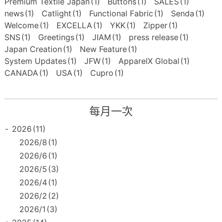
Premium Textile Japan
(1)
Buttons
(1)
SALES
(1)
news
(1)
Catlight
(1)
Functional Fabric
(1)
Senda
(1)
Welcome
(1)
EXCELLA
(1)
YKK
(1)
Zipper
(1)
SNS
(1)
Greetings
(1)
JIAM
(1)
press release
(1)
Japan Creation
(1)
New Feature
(1)
System Updates
(1)
JFW
(1)
ApparelX Global
(1)
CANADA
(1)
USA
(1)
Cupro
(1)
每月一次
-
2026
(11)
2026/8
(1)
2026/6
(1)
2026/5
(3)
2026/4
(1)
2026/2
(2)
2026/1
(3)