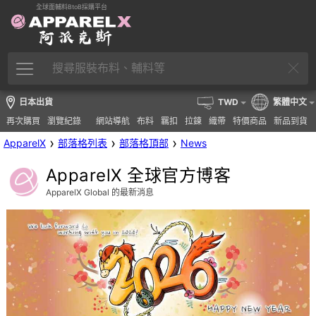
全球面輔料BtoB採購平台
日本出貨
TWD
繁體中文
再次購買
瀏覽紀錄
網站導航
布料
羈扣
拉鍊
織帶
特價商品
新品到貨
›
›
›
ApparelX
部落格列表
部落格頂部
News
ApparelX 全球官方博客
ApparelX Global 的最新消息