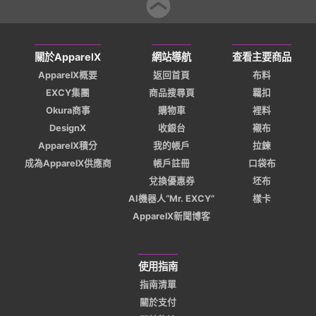
關於ApparelX
網站導航
查看主要商品
ApparelX概要
返回首頁
布料
EXCY集團
商品搜尋頁
羈扣
Okura商事
購物車
裡料
DesignX
收銀台
襯布
ApparelX積分
我的帳戶
拉鍊
成為ApparelX供應商
帳戶註冊
口袋布
兌換優惠券
坯布
AI機器人“Mr. EXCY”
樣卡
ApparelX新聞博客
使用指南
指南清單
關於支付