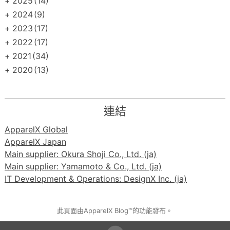
+
2025
(14)
+
2024
(9)
+
2023
(17)
+
2022
(17)
+
2021
(34)
+
2020
(13)
連結
ApparelX Global
ApparelX Japan
Main supplier: Okura Shoji Co., Ltd. (ja)
Main supplier: Yamamoto & Co., Ltd. (ja)
IT Development & Operations: DesignX Inc. (ja)
此頁面由ApparelX Blog™的功能發布。