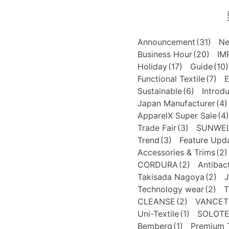
Announcement
(31)
N
Business Hour
(20)
IM
Holiday
(17)
Guide
(10)
Functional Textile
(7)
E
Sustainable
(6)
Introd
Japan Manufacturer
(4)
ApparelX Super Sale
(4)
Trade Fair
(3)
SUNWE
Trend
(3)
Feature Upd
Accessories & Trims
(2)
CORDURA
(2)
Antibact
Takisada Nagoya
(2)
J
Technology wear
(2)
T
CLEANSE
(2)
VANCET
Uni-Textile
(1)
SOLOT
Bemberg
(1)
Premium T