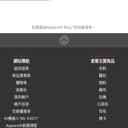
此頁面由ApparelX Blog™的功能發布。
網站導航
查看主要商品
返回首頁
布料
商品搜尋頁
羈扣
購物車
裡料
收銀台
襯布
我的帳戶
拉鍊
帳戶註冊
口袋布
兌換優惠券
坯布
AI機器人“Mr. EXCY”
樣卡
ApparelX新聞博客