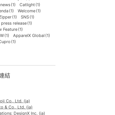
news
(1)
Catlight
(1)
enda
(1)
Welcome
(1)
Zipper
(1)
SNS
(1)
press release
(1)
 Feature
(1)
FW
(1)
ApparelX Global
(1)
Cupro
(1)
連結
ji Co., Ltd. (ja)
 & Co., Ltd. (ja)
ions: DesignX Inc. (ja)