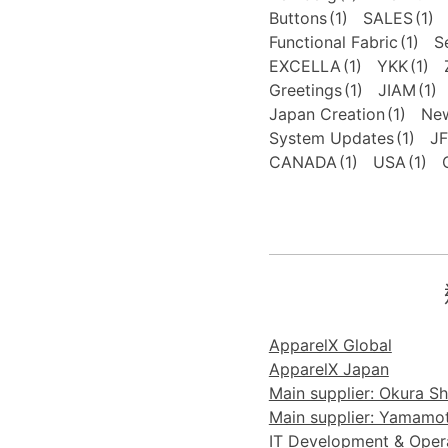
Buttons
(1)
SALES
(1)
Functional Fabric
(1)
S
EXCELLA
(1)
YKK
(1)
Greetings
(1)
JIAM
(1)
Japan Creation
(1)
New
System Updates
(1)
J
CANADA
(1)
USA
(1)
ApparelX Global
ApparelX Japan
Main supplier: Okura Sho
Main supplier: Yamamoto
IT Development & Operat