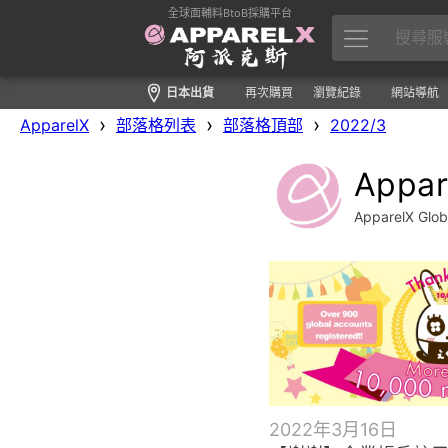
全球面輔料BtoB採購平台
日本出貨
再次購買
瀏覽紀錄
網站導航
›
›
›
ApparelX
部落格列表
部落格頂部
2022/3
Appa
ApparelX Gl
2022年3月16日