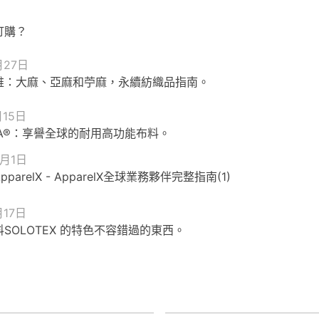
訂購？
月27日
維：大麻、亞麻和苧麻，永續紡織品指南。
月15日
RA®：享譽全球的耐用高功能布料。
0月1日
parelX - ApparelX全球業務夥伴完整指南(1)
月17日
SOLOTEX 的特色不容錯過的東西。