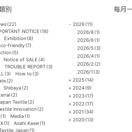
類別
每月
ews
(22)
-
2026
(11)
PORTANT NOTICE
(18)
2026/8
(1)
Exhibition
(8)
2026/6
(1)
co-friendly
(7)
2026/5
(3)
uction
(5)
2026/4
(1)
Notice of SALE
(4)
2026/2
(2)
TROUBLE REPORT
(3)
2026/1
(3)
LL
(3)
How to
(3)
+
2025
(14)
ate
(2)
Shibaya
(2)
+
2024
(9)
erial
(2)
+
2023
(17)
apan Textile
(2)
+
2022
(17)
extile Innovation
(2)
+
2021
(34)
(1)
Media
(1)
+
2020
(13)
EX
(1)
Asahi Kasei
(1)
extile Japan
(1)