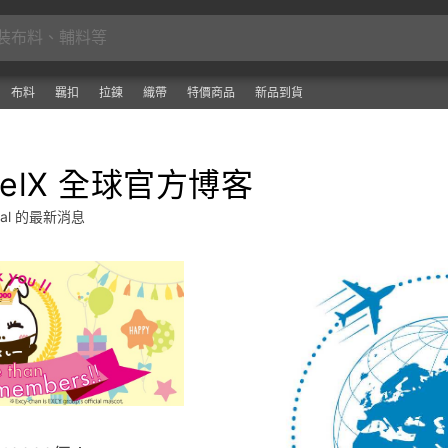
布料
羈扣
拉鍊
織帶
特價商品
新品到貨
relX 全球官方博客
obal 的最新消息