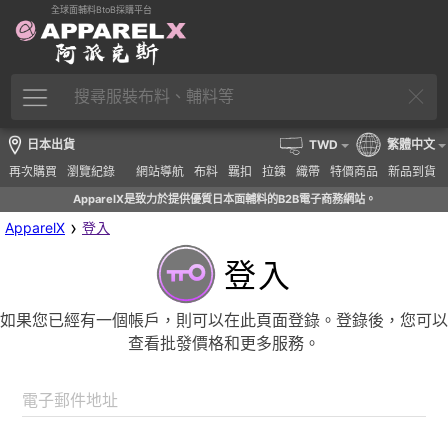
全球面輔料BtoB採購平台
日本出貨
TWD
繁體中文
再次購買
瀏覽紀錄
網站導航
布料
羈扣
拉鍊
織帶
特價商品
新品到貨
ApparelX是致力於提供優質日本面輔料的B2B電子商務網站。
›
ApparelX
登入
登入
如果您已經有一個帳戶，則可以在此頁面登錄。登錄後，您可以
查看批發價格和更多服務。
電子郵件地址