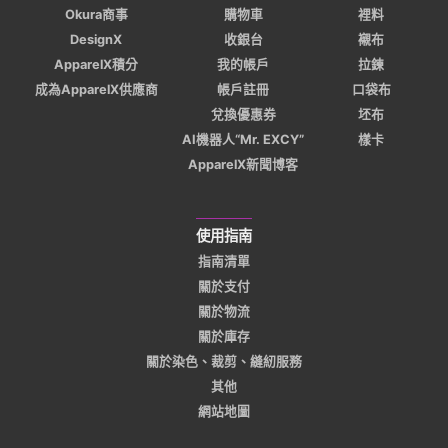
Okura商事
購物車
裡料
DesignX
收銀台
襯布
ApparelX積分
我的帳戶
拉鍊
成為ApparelX供應商
帳戶註冊
口袋布
兌換優惠券
坯布
AI機器人“Mr. EXCY”
樣卡
ApparelX新聞博客
使用指南
指南清單
關於支付
關於物流
關於庫存
關於染色、裁剪、縫紉服務
其他
網站地圖