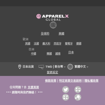
全球的
美國
歐洲
英國
法國
義大利
西班牙
葡萄牙
德國
亞洲
日本
中國
韓國
越南
日本出貨
TWD | 新台幣
繁體中文
變更設定
條款政策
|
特定商業交易說明
|
隱私權政策
任何問題？去
支援頁面
*** 請隨時與我們聯絡！ ***