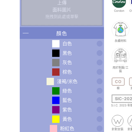
上傳
面料圖片
Cordon
O
拖拽到此處或單擊
顏色
永續材料
白色
黑色
灰色
用於制服/工
棕色
裝
淺褐/米色
CO
棉
綠色
SIC-20
藍色
S.I.C. 2023
紫色
黃色
粉紅色
針對女裝
針