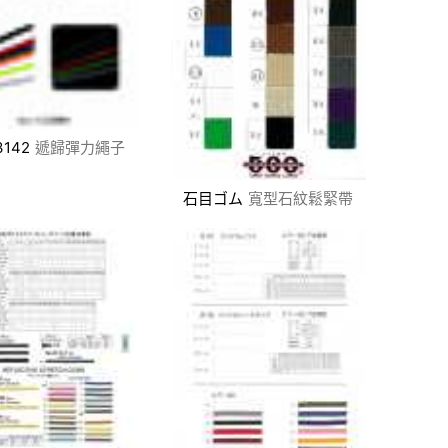
3142
遞歸彈力繩子
石目ゴム
寬型石紋鬆緊帶