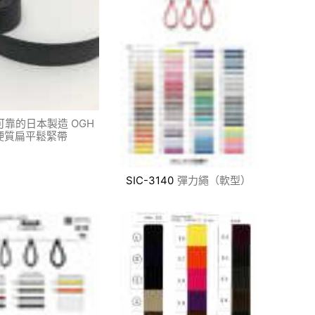
可靠的日本製造 OGH
硬質扁平鬆緊帶
SIC-3140
彈力繩（軟型）