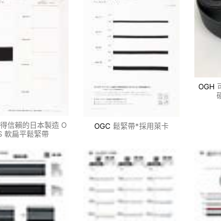
OGH
得信賴的日本製造 O
OGC
鬆緊帶*採用萊卡
S 軟扁平鬆緊帶