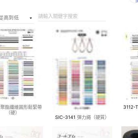
請輸入關鍵字搜索
聚酯纖維圓形鬆緊帶
3112-
（硬）
SIC-3141
彈力繩（硬質）