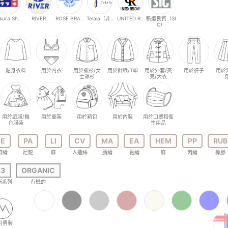
kura Sh..
RIVER
ROSE BRA..
Telala（井..
UNITED R..
新道良質（SI
C）
貼身衣料
用於內衣
用於襯衫/女
用於針織/T卹
用於外套/夾
用於褲子
用於
士罩衫
克/大衣
用於戲服/舞
用於童裝
用於箱包
用於內裝
用於口罩和衛
台服裝
生用品
E
PA
LI
CV
MA
EA
HEM
PP
RUB
滌綸
尼龍
麻
人造絲
腈綸
氨綸
麻
丙綸
橡膠
23
ORGANIC
 年新系列
有機的
對男裝