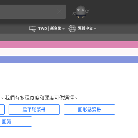
TWD
| 新台幣
繁體中文
。我們有多種寬度和硬度可供選擇。
扁平鬆緊帶
圓形鬆緊帶
圓繩