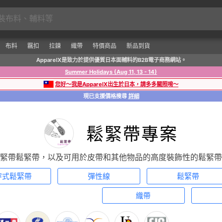
布料
羈扣
拉鍊
織帶
特價商品
新品到貨
ApparelX是致力於提供優質日本面輔料的B2B電子商務網站。
Summer Holidays (Aug 11, 13 - 14)
您好～我是ApparelX出生於日本，請多多關照唷～
現已支援價格搜尋
詳細
鬆緊帶專案
緊帶鬆緊帶，以及可用於皮帶和其他物品的高度裝飾性的鬆緊帶
穿式鬆緊帶
彈性線
鬆緊帶
織帶