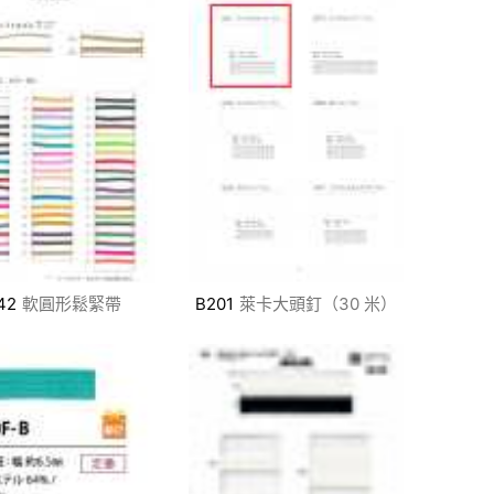
42
軟圓形鬆緊帶
B201
萊卡大頭釘（30 米）