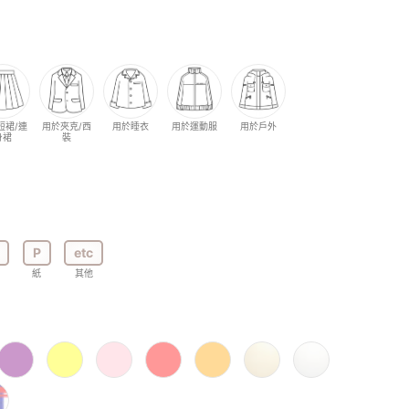
短裙/連
用於夾克/西
用於睡衣
用於運動服
用於戶外
身裙
裝
P
etc
紙
其他