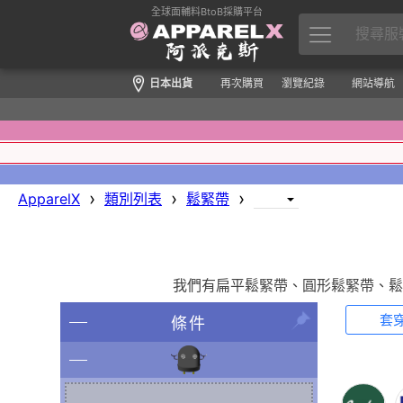
全球面輔料BtoB採購平台
日本出貨
再次購買
瀏覽紀錄
網站導航
›
›
›
ApparelX
類別列表
鬆緊帶
我們有扁平鬆緊帶、圓形鬆緊帶、鬆
套
條件