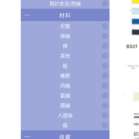
用於夾克/西裝
材料
尼龍
滌綸
棉
BS01
其他
紙
橡膠
丙綸
氨綸
腈綸
人造絲
麻
收藏