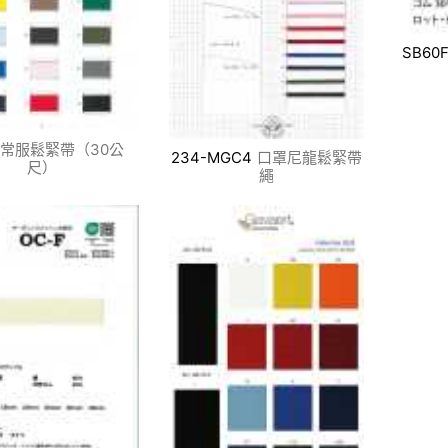
SB60F
常服鬆緊帶（30公
234-MGC4
口罩尼龍鬆緊帶
尺）
繩