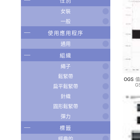
性別
女裝
一般
使用應用程序
通用
組織
繩子
鬆緊帶
OGS
值
G
扁平鬆緊帶
針織
圓形鬆緊帶
彈力
標籤
經典的