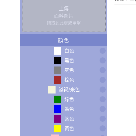
上傳
面料圖片
拖拽到此處或單擊
顏色
白色
黑色
灰色
棕色
淺褐/米色
綠色
藍色
紫色
黃色