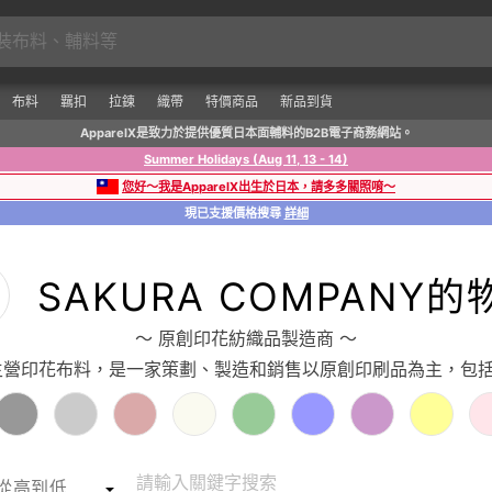
布料
羈扣
拉鍊
織帶
特價商品
新品到貨
ApparelX是致力於提供優質日本面輔料的B2B電子商務網站。
Summer Holidays (Aug 11, 13 - 14)
您好～我是ApparelX出生於日本，請多多關照唷～
現已支援價格搜尋
詳細
SAKURA COMPANY的
〜 原創印花紡織品製造商 〜
京都，主營印花布料，是一家策劃、製造和銷售以原創印刷品為主，
請輸入關鍵字搜索