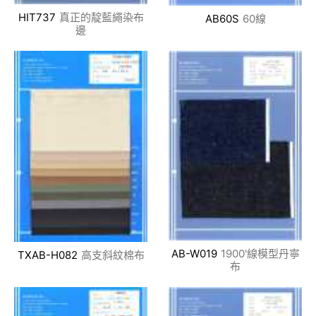
HIT737
真正的靛藍繩染布
AB60S
60線
邊
AB-W019
1900'線模型丹寧
TXAB-H082
高支斜紋棉布
布