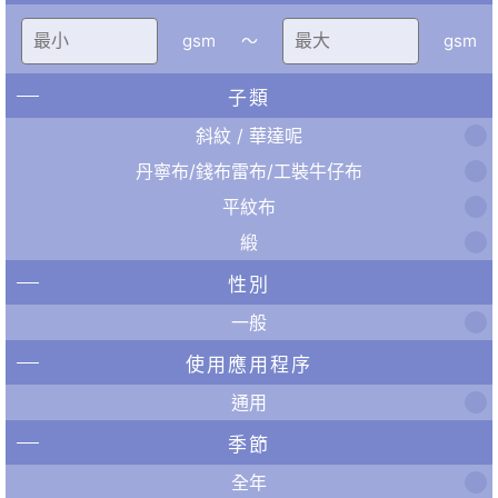
gsm
〜
gsm
子類
斜紋 / 華達呢
丹寧布/錢布雷布/工裝牛仔布
平紋布
緞
性別
一般
使用應用程序
通用
季節
全年