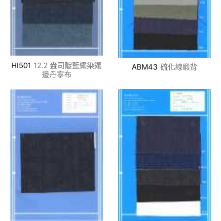
HI501
12.2 盎司靛藍繩染鑲
ABM43
硫化線緞背
邊丹寧布