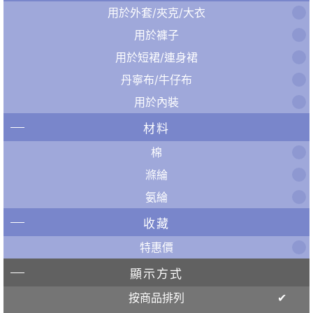
用於外套/夾克/大衣
用於褲子
用於短裙/連身裙
丹寧布/牛仔布
用於內裝
材料
棉
滌綸
氨綸
收藏
特惠價
顯示方式
按商品排列