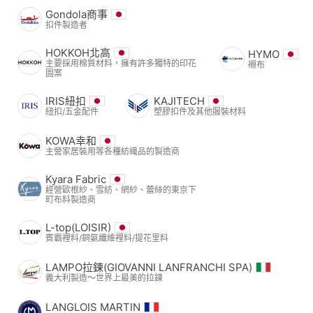
Gondola商事
扣件製造者
HOKKOH北高
HYMO
主要採用棉質材料，擁有許多獨特的印花
襯布
圖案
IRIS紐扣
KAJITECH
紐扣/五金配件
塑膠扣件及其他服裝材料
KOWA幸和
主營家居裝用等各種紡織品的製造商
Kyara Fabric
經營歐根紗、雪紡、網紗、蕾絲的東京下
町布料製造商
L-top(LOISIR)
賓霸裡料/銅氨纖維裡料/提花里料
LAMPO拉鍊(GIOVANNI LANFRANCHI SPA)
義大利製造～世界上最美的拉鍊
LANGLOIS MARTIN