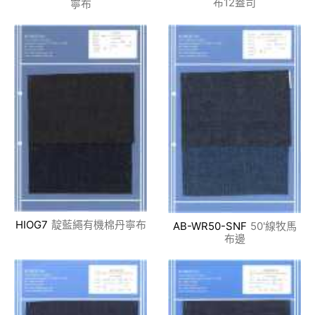
布12盎司
寧布
HIOG7
靛藍繩有機棉丹寧布
AB-WR50-SNF
50'線牧馬
布邊