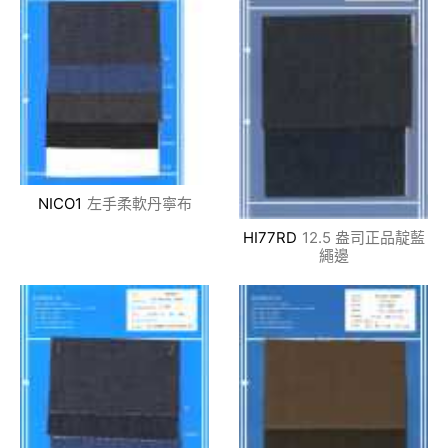
NICO1
左手柔軟丹寧布
HI77RD
12.5 盎司正品靛藍
繩邊