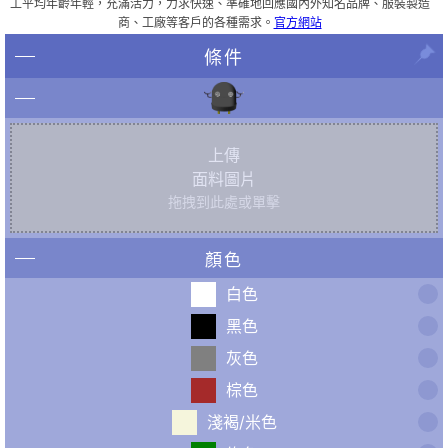
工平均年齡年輕，充滿活力，力求快速、準確地回應國內外知名品牌、服裝製造
商、工廠等客戶的各種需求。
官方網站
條件
上傳
面料圖片
拖拽到此處或單擊
顏色
白色
黑色
灰色
棕色
淺褐/米色