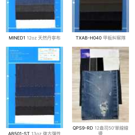
MINED1
12oz 天然丹寧布
TXAB-H040
甲板糾察隊
QPS9-RD
12盎司50'單線線
邊
AB501-ST
13oz 復古彈性