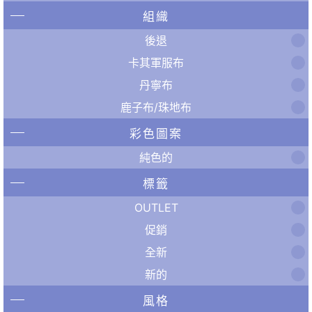
組織
後退
卡其軍服布
丹寧布
鹿子布/珠地布
彩色圖案
純色的
標籤
OUTLET
促銷
全新
新的
風格