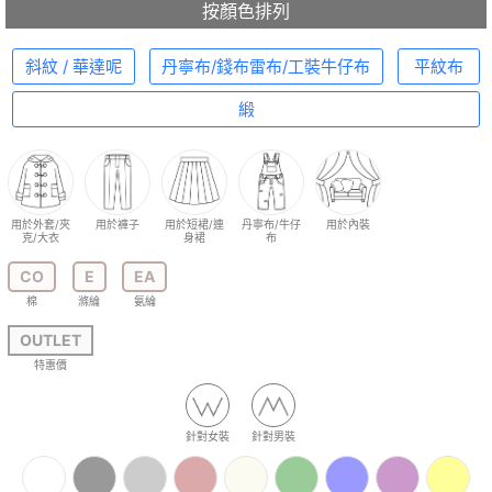
按顏色排列
斜紋 / 華達呢
丹寧布/錢布雷布/工裝牛仔布
平紋布
緞
用於外套/夾
用於褲子
用於短裙/連
丹寧布/牛仔
用於內裝
克/大衣
身裙
布
CO
E
EA
棉
滌綸
氨綸
OUTLET
特惠價
針對女裝
針對男裝