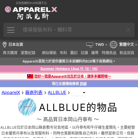
全球面輔料BtoB採購平台
日本出貨
TWD
繁體中文
再次購買
瀏覽紀錄
網站導航
布料
羈扣
拉鍊
織帶
特價商品
新品到貨
ApparelX是致力於提供優質日本面輔料的B2B電子商務網站。
Summer Holidays (Aug 11, 13 - 14)
您好～我是ApparelX出生於日本，請多多關照唷～
現已支援價格搜尋
詳細
›
›
›
ApparelX
廠商列表
ALLBLUE
ALLBLUE的物品
〜 高品質日本岡山丹寧布 〜
ALLBLUE位於日本岡山縣倉敷市兒島地區，以丹寧布和牛仔褲生產聞名。主要經營
日本優質丹寧布以及常服布料，同時也策劃和銷售自己布料。雖然是新公司，但員