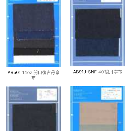
AB91J-SNF
40'線丹寧布
AB501
14oz 開口復古丹寧
布