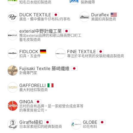
知名日本紐扣製造商
裝飾織帶
DUCK TEXTILE
Duraflex
廣島・備中備後牛仔布料/丹寧布
美國扣具製造商
exterial中野針織工業
推出exterial品牌的和歌山縣高野口町工
藝毛皮製造商
FIDLOCK
FINE TEXTILE
扣具，五金件
專注於羊毛材質的女裝紡織品製造商
Fujisaki Textile 藤崎纖維
針織專門家
GAFFORELLI
義大利紐扣製造商
GINGA
志村的自有品牌，是一家經營合成皮革等
的專業貿易公司。
Giraffe紐扣
GLOBE
日本尿素紐扣的經典製造商
印花布料