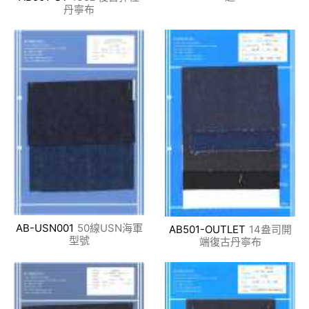
丹寧布
AB-USN001
50線USN海軍
AB501-OUTLET
14盎司開
型號
端復古丹寧布