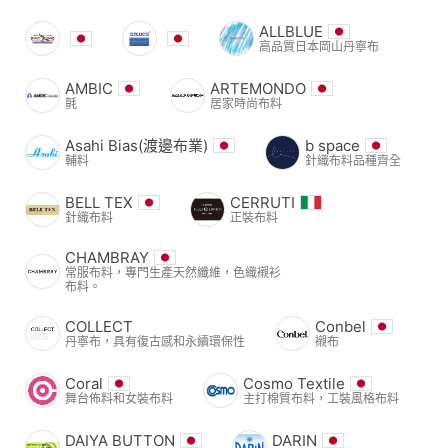
ALLBLUE
高品質日本岡山丹寧布
AMBIC
ARTEMONDO
氈
居家時尚布料
Asahi Bias(渡邊布業)
b space
輔料
針織布料品種齊全
BELL TEX
CERRUTI
針織布料
正裝布料
CHAMBRAY
常服布料，專門生產天然纖維，色織襯衫
布料。
COLLECT
Conbel
丹寧布，具有復古感和永續環保性
襯布
Coral
Cosmo Textile
舞台佈料和女裝布料
主打棉質布料，工裝風格布料
DAIYA BUTTON
DARIN