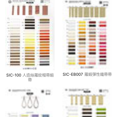
SIC-EB007
羅緞彈性織帶帶
SIC-100
人造絲羅紋帽帶緞
帶