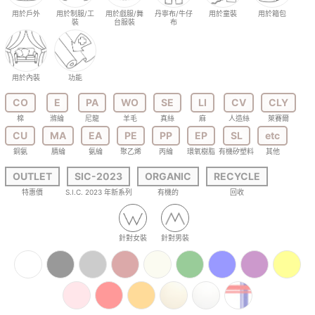
用於戶外
用於制服/工
用於戲服/舞
丹寧布/牛仔
用於童裝
用於箱包
裝
台服裝
布
用於內裝
功能
CO
E
PA
WO
SE
LI
CV
CLY
棉
滌綸
尼龍
羊毛
真絲
麻
人造絲
萊賽爾
CU
MA
EA
PE
PP
EP
SL
etc
銅氨
腈綸
氨綸
聚乙烯
丙綸
環氧樹脂
有機矽塑料
其他
OUTLET
SIC-2023
ORGANIC
RECYCLE
特惠價
S.I.C. 2023 年新系列
有機的
回收
針對女裝
針對男裝