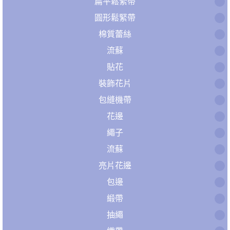
扁平鬆緊帶
圓形鬆緊帶
棉質蕾絲
流蘇
貼花
裝飾花片
包縫機帶
花邊
繩子
流蘇
亮片花邊
包邊
緞帶
抽繩