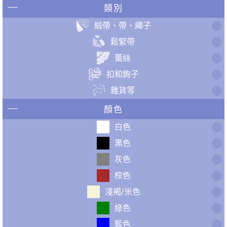
類別
緞帶、帶、繩子
鬆緊帶
蕾絲
扣和鉤子
雜貨等
顏色
白色
黑色
灰色
棕色
淺褐/米色
綠色
藍色