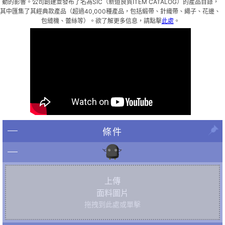
動的影響。公司創建並發布了名為SIC（新道良質ITEM CATALOG）的產品目錄，
其中匯集了其經典款產品（超過40,000種產品，包括緞帶、針織帶、繩子、花邊、
包縫機、蕾絲等）。欲了解更多信息，請點擊
此處
。
條件
上傳
面料圖片
拖拽到此處或單擊