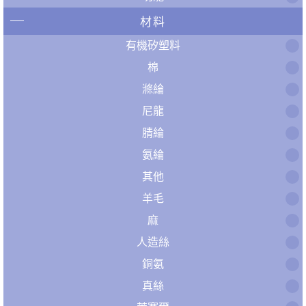
材料
有機矽塑料
棉
滌綸
尼龍
腈綸
氨綸
其他
羊毛
麻
人造絲
銅氨
真絲