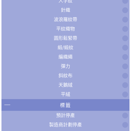
人字紋
針織
波浪羅紋帶
平紋織物
圓形鬆緊帶
緞/緞紋
編織繩
彈力
斜紋布
天鵝絨
平絨
標籤
預計停產
製造商計劃停產