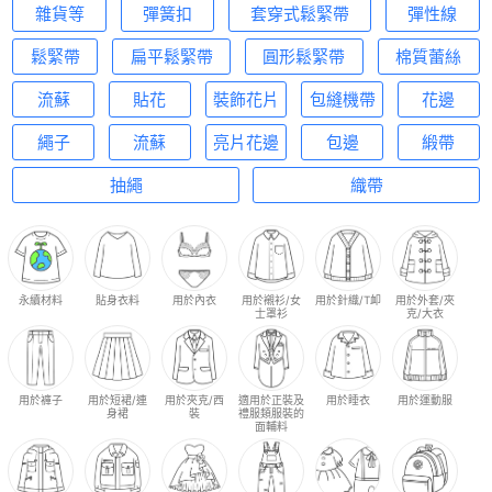
雜貨等
彈簧扣
套穿式鬆緊帶
彈性線
鬆緊帶
扁平鬆緊帶
圓形鬆緊帶
棉質蕾絲
流蘇
貼花
裝飾花片
包縫機帶
花邊
繩子
流蘇
亮片花邊
包邊
緞帶
抽繩
織帶
永續材料
貼身衣料
用於內衣
用於襯衫/女
用於針織/T卹
用於外套/夾
士罩衫
克/大衣
用於褲子
用於短裙/連
用於夾克/西
適用於正裝及
用於睡衣
用於運動服
身裙
裝
禮服類服裝的
面輔料