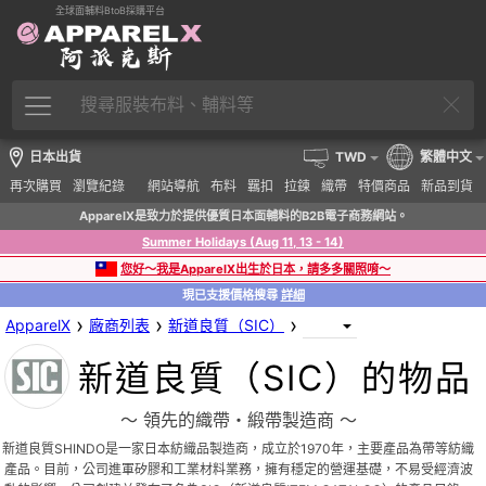
全球面輔料BtoB採購平台
日本出貨
TWD
繁體中文
再次購買
瀏覽紀錄
網站導航
布料
羈扣
拉鍊
織帶
特價商品
新品到貨
ApparelX是致力於提供優質日本面輔料的B2B電子商務網站。
Summer Holidays (Aug 11, 13 - 14)
您好～我是ApparelX出生於日本，請多多關照唷～
現已支援價格搜尋
詳細
›
›
›
ApparelX
廠商列表
新道良質（SIC）
新道良質（SIC）的物品
〜 領先的織帶・緞帶製造商 〜
新道良質SHINDO是一家日本紡織品製造商，成立於1970年，主要產品為帶等紡織
產品。目前，公司進軍矽膠和工業材料業務，擁有穩定的營運基礎，不易受經濟波