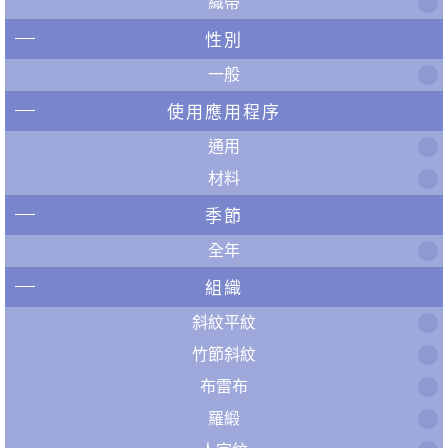
織帶
性別
一般
使用應用程序
通用
材料
季節
全年
組織
斜紋平紋
竹節斜紋
布雷布
羅緞