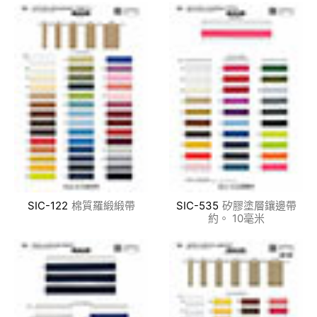
SIC-122
棉質羅緞緞帶
SIC-535
矽膠塗層鑲邊帶
約。 10毫米