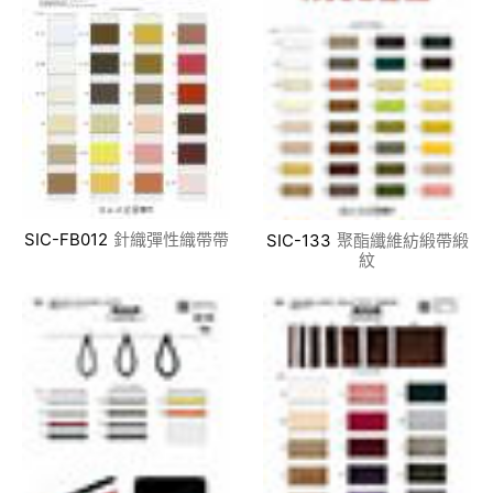
SIC-FB012
針織彈性織帶帶
SIC-133
聚酯纖維紡緞帶緞
紋