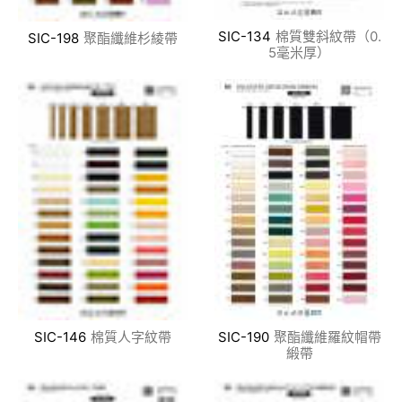
SIC-134
棉質雙斜紋帶（0.
SIC-198
聚酯纖維杉綾帶
5毫米厚）
SIC-146
棉質人字紋帶
SIC-190
聚酯纖維羅紋帽帶
緞帶