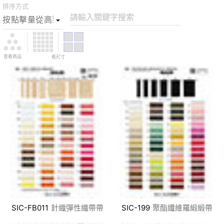
排序方式
請輸入關鍵字搜索
查看商品
看尺寸
SIC-FB011
針織彈性織帶帶
SIC-199
聚酯纖維羅緞緞帶