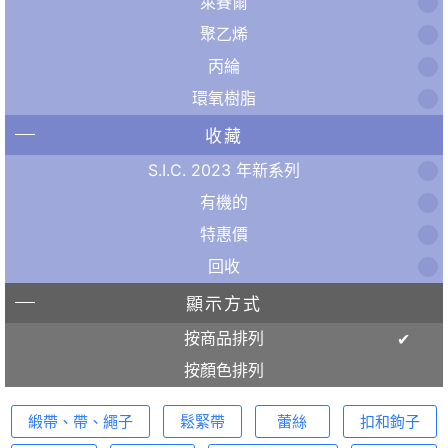
萊賽爾
聚乙烯
丙綸
環氧樹脂
收藏
S.I.C. 2023 年新系列
有機的
特惠價
回收
顯示方式
按商品排列
按顏色排列
緞帶、帶、繩子
鬆緊帶
蕾絲
扣和鉤子