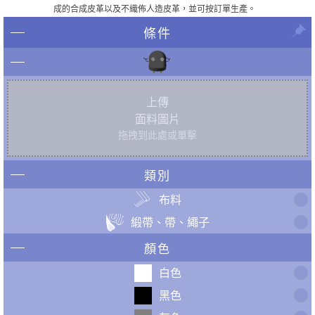
成的合成皮革以及不織佈人造皮革，並可按訂單生產。
條件
上傳
面料圖片
拖拽到此處或單擊
類別
布料
緞帶、帶、繩子
顏色
白色
黑色