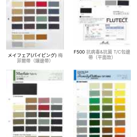
F500
抗病毒&抗菌 T/C包邊
メイフェア(パイピング)
梅
帶（平面款）
菲爾帶（鑲邊帶）