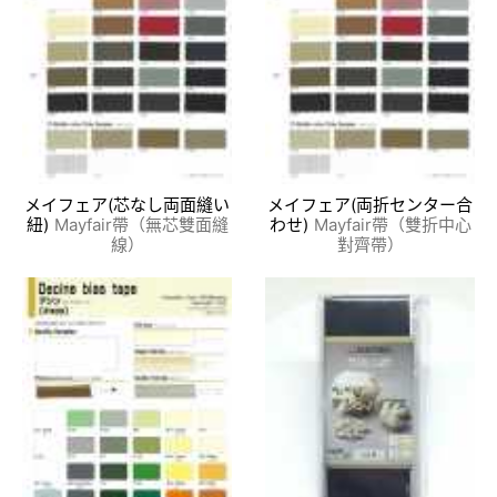
メイフェア(芯なし両面縫い
メイフェア(両折センター合
紐)
Mayfair帶（無芯雙面縫
わせ)
Mayfair帶（雙折中心
線）
對齊帶）