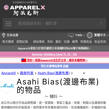
全球面輔料BtoB採購平台
日本出貨
TWD
繁體中文
再次購買
瀏覽紀錄
網站導航
布料
羈扣
拉鍊
織帶
特價商品
新品到貨
ApparelX是致力於提供優質日本面輔料的B2B電子商務網站。
Summer Holidays (Aug 11, 13 - 14)
您好～我是ApparelX出生於日本，請多多關照唷～
現已支援價格搜尋
詳細
›
›
›
ApparelX
廠商列表
Asahi Bias(渡邊布業)
Asahi Bias(渡邊布業)
的物品
〜 輔料 〜
該公司以朝日作為品牌標識，是一家服裝、業餘工藝品、校服、制服以及護理和醫
療用輔助材料的製造商。我們庫存有各種各樣的材料，包括機織面料、針織面料製