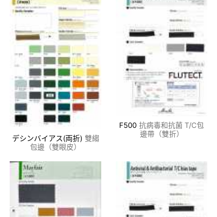
F500
抗病毒和抗菌 T/C包
邊帶（雙折）
デシンバイアス(両折)
雙縐
包邊（雙眼皮）