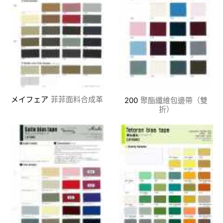
メイフェア
菲菲面料合成革
200
聚酯纖維包邊帶（雙
折）