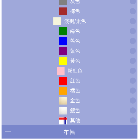
灰色
棕色
淺褐/米色
綠色
藍色
紫色
黃色
粉紅色
紅色
橘色
金色
銀色
其他
布幅