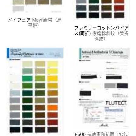
メイフェア
Mayfair帶（扁
平帶）
ファミリーコットンバイア
ス(両折)
家庭棉斜紋（雙折
斜紋）
F500
抗病毒和抗菌 T/C包