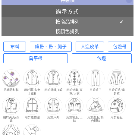
顯示方式
按商品排列
按顏色排列
布料
緞帶、帶、繩子
人造皮革
包邊帶
扁平帶
包邊
抗病毒材料
用於襯衫/女
用於針織/T卹
用於外套/夾
用於褲子
用於短裙/連
士罩衫
克/大衣
身裙
用於夾克/西
用於運動服
用於戶外
用於制服/工
用於戲服/舞
用於箱包
裝
裝
台服裝