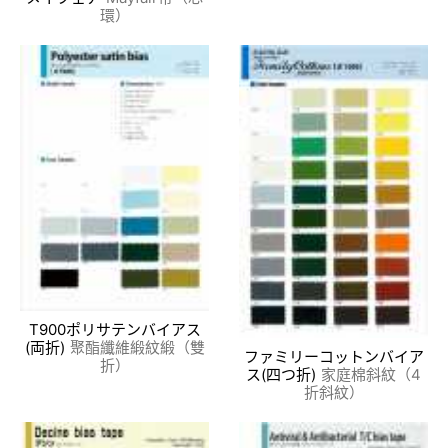
環）
T900ポリサテンバイアス
(両折)
聚酯纖維緞紋緞（雙
ファミリーコットンバイア
折）
ス(四つ折)
家庭棉斜紋（4
折斜紋）