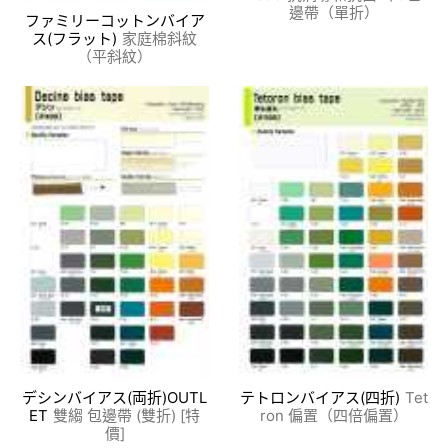
邊帶（單折）
ファミリーコットンバイア
ス(フラット)
家庭棉斜紋
（平斜紋）
デシンバイアス(両折)OUTL
テトロンバイアス(四折)
Tet
ET
雙縐 包邊帶 (雙折) [特
ron 偏置（四倍偏置）
價]