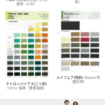
帶）
邊帶（4 折）
メイフェア(両折)
Mayfair帶
(雙折帶)
テトロンバイアス(二ツ折)
Tetron 偏置（雙重偏置）