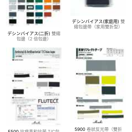
デシンバイアス(家庭用)
雙
縐包邊帶（家用雙折型）
デシンバイアス(二折)
雙縐
包邊（2 倍包邊）
5900
卷狀反光帶（雙折
F500
抗病毒和抗菌 T/C包