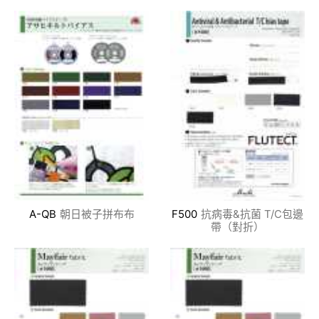
A-QB
朝日被子拼布布
F500
抗病毒&抗菌 T/C包邊
帶（對折）