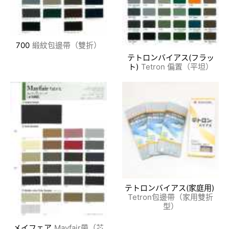
700
緞紋包邊帶（雙折）
テトロンバイアス(フラッ
ト)
Tetron 偏置（平坦）
テトロンバイアス(家庭用)
Tetron包邊帶（家用雙折
型）
メイフェア
Mayfair帶（芯