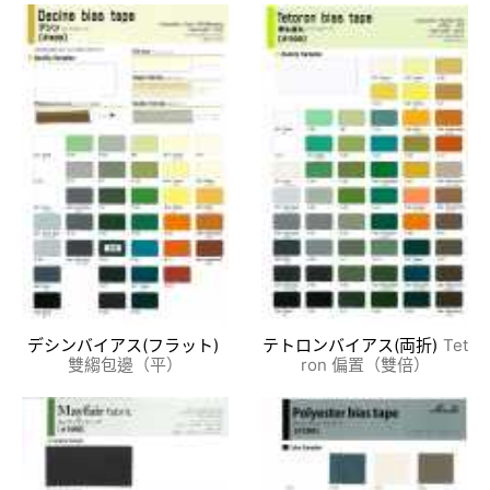
デシンバイアス(フラット)
テトロンバイアス(両折)
Tet
雙縐包邊（平）
ron 偏置（雙倍）