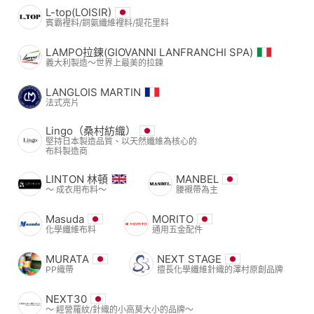
L-top(LOISIR)
賓霸裡料/銅氨纖維裡料/提花里料
LAMPO拉鍊(GIOVANNI LANFRANCHI SPA)
義大利製造～世界上最美的拉鍊
LANGLOIS MARTIN
法式亮片
Lingo（桑村紡織）
堅持日本製造品質、以天然纖維為核心的
布料製造商
LINTON 林頓
MANBEL
〜 成衣用布料〜
腰襯帶為主
Masuda
MORITO
化學纖維布料
通用五金配件
MURATA
NEXT STAGE
PP織帶
擅長化學纖維針織的澤村原創品牌
NEXT30
〜 經營羅紋/針織的小高莫大小的品牌〜