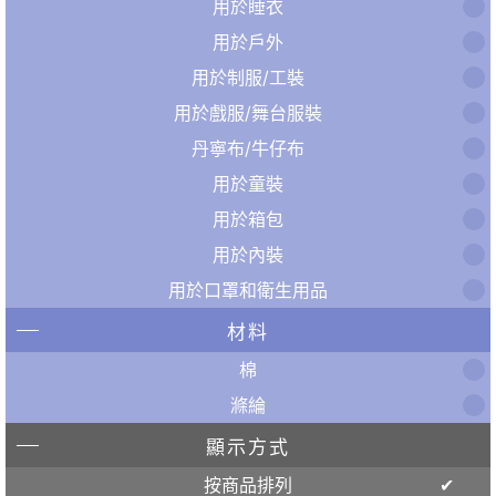
用於睡衣
用於戶外
用於制服/工裝
用於戲服/舞台服裝
丹寧布/牛仔布
用於童裝
用於箱包
用於內裝
用於口罩和衛生用品
材料
棉
滌綸
顯示方式
按商品排列