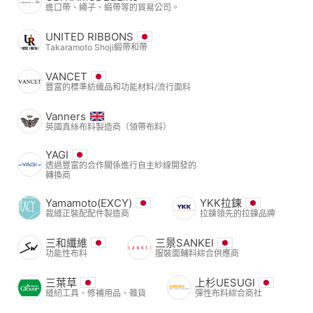
進口帶、繩子、緞帶等的貿易公司。
UNITED RIBBONS
Takaramoto Shoji緞帶和帶
VANCET
豐富的標準紡織品和功能材料/流行面料
Vanners
英國真絲布料製造商（領帶布料）
YAGI
透過豐富的合作關係進行自主紗線開發的
轉換商
Yamamoto(EXCY)
YKK拉鍊
裁縫正裝配配件製造商
拉鍊領先的拉鍊品牌
三和纖維
三景SANKEI
功能性布料
服裝面輔料綜合供應商
三葉草
上杉UESUGI
縫紉工具、修補用品、雜貨
彈性布料綜合商社