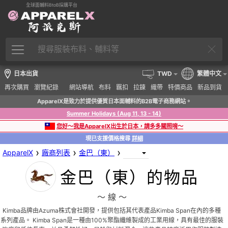
全球面輔料BtoB採購平台
日本出貨
TWD
繁體中文
再次購買
瀏覽紀錄
網站導航
布料
羈扣
拉鍊
織帶
特價商品
新品到貨
ApparelX是致力於提供優質日本面輔料的B2B電子商務網站。
Summer Holidays (Aug 11, 13 - 14)
您好～我是ApparelX出生於日本，請多多關照唷～
現已支援價格搜尋
詳細
›
›
›
ApparelX
廠商列表
金巴（東）
金巴（東）的物品
〜 線 〜
Kimba品牌由Azuma株式會社開發，提供包括其代表產品Kimba Span在內的多種
系列產品。 Kimba Span是一種由100%聚酯纖維製成的工業用線，具有最佳的服裝