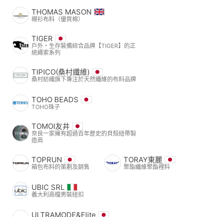
THOMAS MASON
襯衫布料（優質棉）
TIGER
戶外・生存裝備綜合品牌【TIGER】的正
統繩索系列
TIPICO(桑村纖維)
桑村紡織旗下專注於天然纖維的布料品牌
TOHO BEADS
TOHO珠子
TOMOI友井
奈良一家擁有超過百年歷史的貝殼紐帶製
造商
TOPRUN
TORAY東麗
箱包布料的策劃及銷售
聚酯纖維聚酯裡料
UBIC SRL
義大利高檔男裝紐扣
ULTRAMODE&Elite