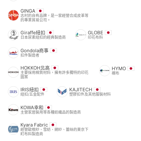
GINGA
志村的自有品牌，是一家經營合成皮革等
的專業貿易公司。
Giraffe紐扣
GLOBE
日本尿素紐扣的經典製造商
印花布料
Gondola商事
扣件製造者
HOKKOH北高
HYMO
主要採用棉質材料，擁有許多獨特的印花
襯布
圖案
IRIS紐扣
KAJITECH
紐扣/五金配件
塑膠扣件及其他服裝材料
KOWA幸和
主營家居裝用等各種紡織品的製造商
Kyara Fabric
經營歐根紗、雪紡、網紗、蕾絲的東京下
町布料製造商