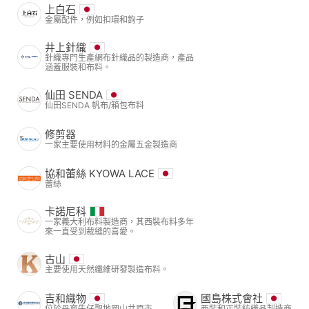
上白石
金屬配件，例如扣環和鉤子
井上針織
針織專門生產網布針織品的製造商，產品
涵蓋服裝和布料。
仙田 SENDA
仙田SENDA 帆布/箱包布料
修剪器
一家主要使用材料的金屬五金製造商
協和蕾絲 KYOWA LACE
蕾絲
卡諾尼科
一家義大利布料製造商，其西裝布料多年
來一直受到裁縫的喜愛。
古山
主要使用天然纖維研發製造布料。
吉和織物
國島株式會社
位於丹寧牛仔聖地岡山井原市
西裝和正裝紡織品製造商