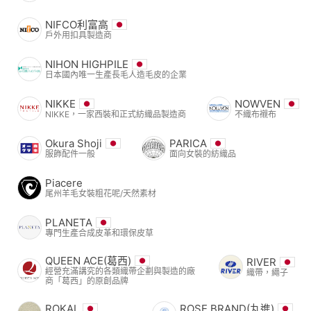
NIFCO利富高
戶外用扣具製造商
NIHON HIGHPILE
日本國內唯一生產長毛人造毛皮的企業
NIKKE
NOWVEN
NIKKE，一家西裝和正式紡織品製造商
不織布襯布
Okura Shoji
PARICA
服飾配件一般
面向女裝的紡織品
Piacere
尾州羊毛女裝粗花呢/天然素材
PLANETA
專門生產合成皮革和環保皮草
QUEEN ACE(葛西)
RIVER
經營充滿講究的各類織帶企劃與製造的廠
織帶，繩子
商「葛西」的原創品牌
ROKAL
ROSE BRAND(丸進)