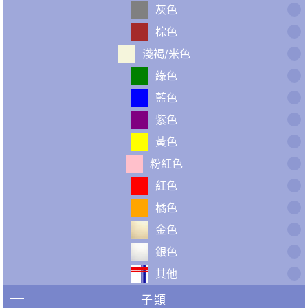
灰色
棕色
淺褐/米色
綠色
藍色
紫色
黃色
粉紅色
紅色
橘色
金色
銀色
其他
子類