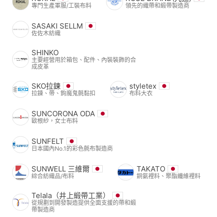
專門生產軍服/工裝布料
領先的織帶和緞帶製造商
SASAKI SELLM
佐佐木紡織
SHINKO
主要經營用於箱包、配件、內裝裝飾的合
成皮革
SKO拉鍊
styletex
拉鍊、帶、鉤魔鬼氈黏扣
布料大衣
SUNCORONA ODA
歐根紗，女士布料
SUNFELT
日本國內No.1的彩色氈布製造商
SUNWELL 三維爾
TAKATO
綜合紡織品/布料
銅氨裡料、聚酯纖維裡料
Telala（井上緞帶工業）
從規劃到開發製造提供全面支援的帶和緞
帶製造商