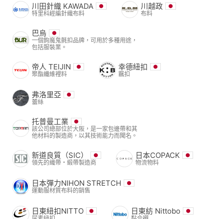
川田針織 KAWADA
川越政
特里科經編針織布料
布料
巴烏
一個鉤魔鬼氈扣品牌，可用於多種用途，
包括服裝業。
帝人 TEIJIN
幸德紐扣
聚酯纖維裡料
羈扣
弗洛里亞
蕾絲
托普曼工業
該公司總部位於大阪，是一家包邊帶和其
他材料的製造商，以其技術能力而聞名。
新道良質（SIC）
日本COPACK
領先的織帶・緞帶製造商
物流物料
日本彈力NIHON STRETCH
運動服材質布料的銷售
日東紐扣NITTO
日東紡 Nittobo
尿素紐扣
黏合襯