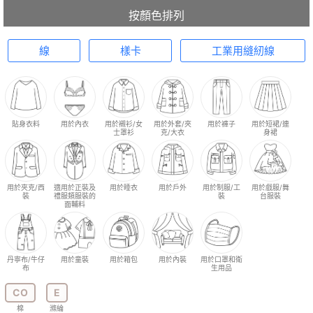
按顏色排列
線
樣卡
工業用縫紉線
貼身衣料
用於內衣
用於襯衫/女
用於外套/夾
用於褲子
用於短裙/連
士罩衫
克/大衣
身裙
用於夾克/西
適用於正裝及
用於睡衣
用於戶外
用於制服/工
用於戲服/舞
裝
禮服類服裝的
裝
台服裝
面輔料
丹寧布/牛仔
用於童裝
用於箱包
用於內裝
用於口罩和衛
布
生用品
CO
E
棉
滌綸