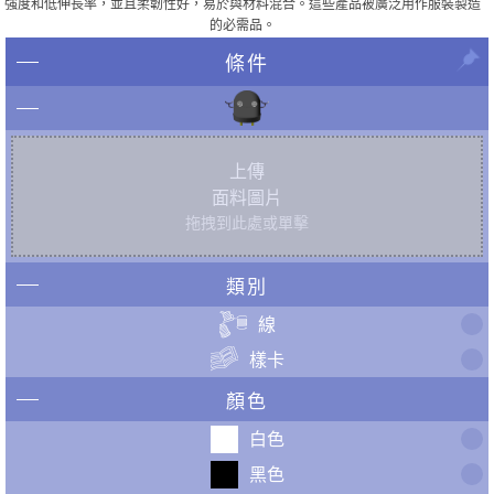
強度和低伸長率，並且柔韌性好，易於與材料混合。這些產品被廣泛用作服裝製造
的必需品。
條件
上傳
面料圖片
拖拽到此處或單擊
類別
線
樣卡
顏色
白色
黑色