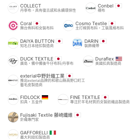
COLLECT
Conbel
丹寧布，具有復古感和永續環保性
襯布
Coral
Cosmo Textile
舞台佈料和女裝布料
主打棉質布料，工裝風格布料
DAIYA BUTTON
DARIN
知名日本紐扣製造商
裝飾織帶
DUCK TEXTILE
Duraflex
廣島・備中備後牛仔布料/丹寧布
美國扣具製造商
exterial中野針織工業
推出exterial品牌的和歌山縣高野口町工
藝毛皮製造商
FIDLOCK
FINE TEXTILE
扣具，五金件
專注於羊毛材質的女裝紡織品製造商
Fujisaki Textile 藤崎纖維
針織專門家
GAFFORELLI
義大利紐扣製造商