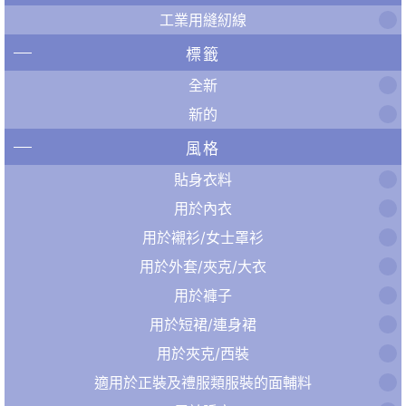
工業用縫紉線
標籤
全新
新的
風格
貼身衣料
用於內衣
用於襯衫/女士罩衫
用於外套/夾克/大衣
用於褲子
用於短裙/連身裙
用於夾克/西裝
適用於正裝及禮服類服裝的面輔料