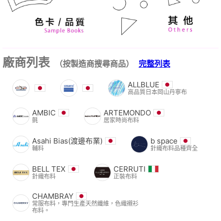
廠商列表
（按製造商搜尋商品）
完整列表
ALLBLUE
高品質日本岡山丹寧布
AMBIC
ARTEMONDO
氈
居家時尚布料
Asahi Bias(渡邊布業)
b space
輔料
針織布料品種齊全
BELL TEX
CERRUTI
針織布料
正裝布料
CHAMBRAY
常服布料，專門生產天然纖維，色織襯衫
布料。