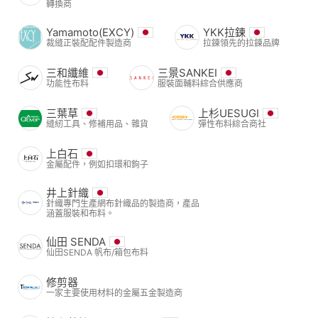
轉換商
Yamamoto(EXCY)
YKK拉鍊
裁縫正裝配配件製造商
拉鍊領先的拉鍊品牌
三和纖維
三景SANKEI
功能性布料
服裝面輔料綜合供應商
三葉草
上杉UESUGI
縫紉工具、修補用品、雜貨
彈性布料綜合商社
上白石
金屬配件，例如扣環和鉤子
井上針織
針織專門生產網布針織品的製造商，產品
涵蓋服裝和布料。
仙田 SENDA
仙田SENDA 帆布/箱包布料
修剪器
一家主要使用材料的金屬五金製造商