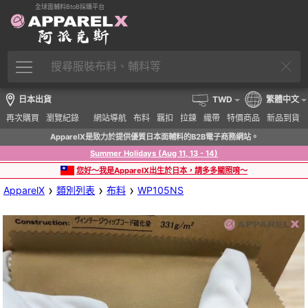
全球面輔料BtoB採購平台
日本出貨
TWD
繁體中文
再次購買
瀏覽紀錄
網站導航
布料
羈扣
拉鍊
織帶
特價商品
新品到貨
ApparelX是致力於提供優質日本面輔料的B2B電子商務網站。
Summer Holidays (Aug 11, 13 - 14)
您好～我是ApparelX出生於日本，請多多關照唷～
›
›
›
ApparelX
類別列表
布料
WP105NS