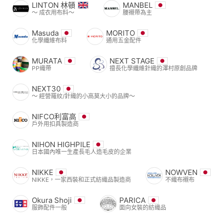
LINTON 林頓
MANBEL
〜 成衣用布料〜
腰襯帶為主
Masuda
MORITO
化學纖維布料
通用五金配件
MURATA
NEXT STAGE
PP織帶
擅長化學纖維針織的澤村原創品牌
NEXT30
〜 經營羅紋/針織的小高莫大小的品牌〜
NIFCO利富高
戶外用扣具製造商
NIHON HIGHPILE
日本國內唯一生產長毛人造毛皮的企業
NIKKE
NOWVEN
NIKKE，一家西裝和正式紡織品製造商
不織布襯布
Okura Shoji
PARICA
服飾配件一般
面向女裝的紡織品