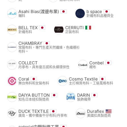
Asahi Bias(渡邊布業)
b space
輔料
針織布料品種齊全
BELL TEX
CERRUTI
針織布料
正裝布料
CHAMBRAY
常服布料，專門生產天然纖維，色織襯衫
布料。
COLLECT
Conbel
丹寧布，具有復古感和永續環保性
襯布
Coral
Cosmo Textile
舞台佈料和女裝布料
主打棉質布料，工裝風格布料
DAIYA BUTTON
DARIN
知名日本紐扣製造商
裝飾織帶
DUCK TEXTILE
Duraflex
廣島・備中備後牛仔布料/丹寧布
美國扣具製造商
exterial中野針織工業