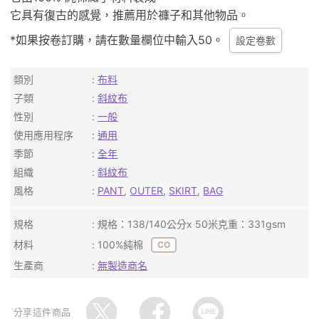
它具有復古的感覺，推薦用於褲子和其他物品。
*如果按卷訂購，請在數量欄位中輸入50。
設定卷數
類別
布料
子類
斜紋布
性別
一般
使用應用程序
通用
季節
全年
組織
斜紋布
風格
PANT
,
OUTER
,
SKIRT
,
BAG
規格
規格：138/140公分x 50米克重：331gsm
材料
100%純棉
CO
生產商
無製造商名
分享這件商品