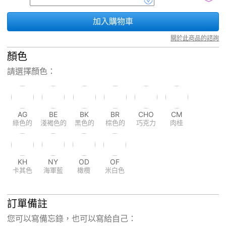
加入購物車
關於此商品的諮詢
顏色
請選擇顏色：
AG
BE
BK
BR
CHO
CM
綠色的
淺褐色的
黑色的
棕色的
巧克力
肉桂
KH
NY
OD
OF
卡其色
海軍藍
橄欖
米白色
訂單備註
您可以寫備忘錄，也可以寫給自己：