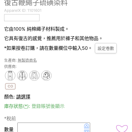
復古鞭繩子硫磺染料
ApparelX ID:
1101601
它由100% 純棉繩子材料製成。
它具有復古的感覺，推薦用於褲子和其他物品。
*如果按卷訂購，請在數量欄位中輸入50。
設定卷數
生產商:
無製造商名
供應商:
CO
顏色:
請選擇
庫存狀態(
*
):
登錄賬號後顯示
*稅前
數量