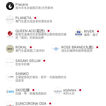
Piacere
尾州羊毛女裝粗花呢/天然素材
PLANETA
專門生產合成皮革和環保皮草
QUEEN ACE(葛西)
RIVER
經營充滿講究的各類織帶企劃與製造的廠
織帶，繩子
商「葛西」的原創品牌
ROKAL
ROSE BRAND(丸進)
專門生產軍服/工裝布料
領先的織帶和緞帶製造商
SASAKI SELLM
佐佐木紡織
SHINKO
主要經營用於箱包、配件、內裝裝飾的合
成皮革
SKO拉鍊
styletex
拉鍊、帶、鉤魔鬼氈黏扣
布料大衣
SUNCORONA ODA