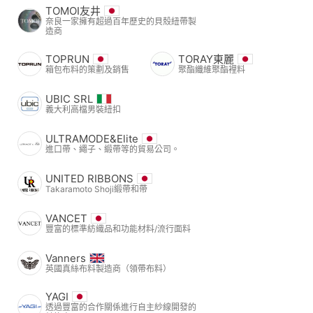
TOMOI友井
奈良一家擁有超過百年歷史的貝殼紐帶製
造商
TOPRUN
TORAY東麗
箱包布料的策劃及銷售
聚酯纖維聚酯裡料
UBIC SRL
義大利高檔男裝紐扣
ULTRAMODE&Elite
進口帶、繩子、緞帶等的貿易公司。
UNITED RIBBONS
Takaramoto Shoji緞帶和帶
VANCET
豐富的標準紡織品和功能材料/流行面料
Vanners
英國真絲布料製造商（領帶布料）
YAGI
透過豐富的合作關係進行自主紗線開發的