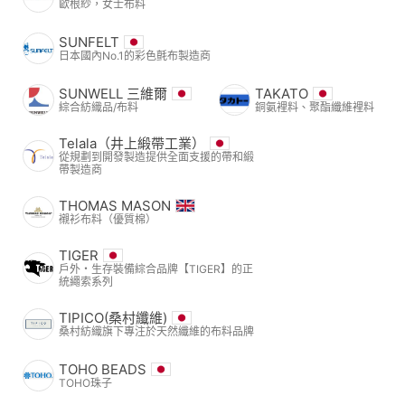
歐根紗，女士布料
SUNFELT
日本國內No.1的彩色氈布製造商
SUNWELL 三維爾
TAKATO
綜合紡織品/布料
銅氨裡料、聚酯纖維裡料
Telala（井上緞帶工業）
從規劃到開發製造提供全面支援的帶和緞
帶製造商
THOMAS MASON
襯衫布料（優質棉）
TIGER
戶外・生存裝備綜合品牌【TIGER】的正
統繩索系列
TIPICO(桑村纖維)
桑村紡織旗下專注於天然纖維的布料品牌
TOHO BEADS
TOHO珠子