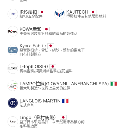
IRIS紐扣
KAJITECH
紐扣/五金配件
塑膠扣件及其他服裝材料
KOWA幸和
主營家居裝用等各種紡織品的製造商
Kyara Fabric
經營歐根紗、雪紡、網紗、蕾絲的東京下
町布料製造商
L-top(LOISIR)
賓霸裡料/銅氨纖維裡料/提花里料
LAMPO拉鍊(GIOVANNI LANFRANCHI SPA)
義大利製造～世界上最美的拉鍊
LANGLOIS MARTIN
法式亮片
Lingo（桑村紡織）
堅持日本製造品質、以天然纖維為核心的
布料製造商