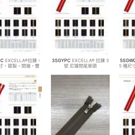
PC
EXCELLA®拉鍊，
3SGYPC
EXCELLA® 拉鍊 3
5SGW
尺寸，鎳製，閉端，雙
號 尼镍閉尾單頭
5 種