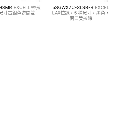
H3MR
EXCELLA®拉
5SGWX7C-SLSB-B
EXCEL
5尺寸古銀色逆開雙
LA®拉鍊，5 種尺寸，黑色，
閉口雙拉鍊