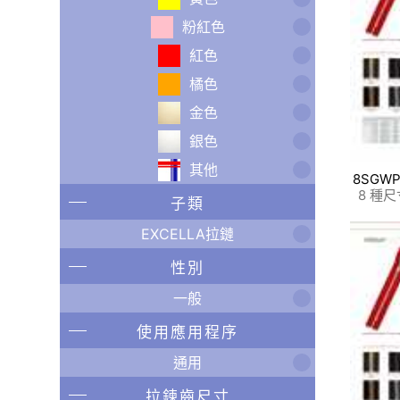
粉紅色
紅色
橘色
金色
銀色
其他
8SGW
8 種
子類
EXCELLA拉鏈
性別
一般
使用應用程序
通用
拉鍊齒尺寸