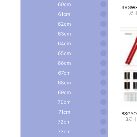
60cm
3SGW
尺
61cm
62cm
63cm
64cm
65cm
66cm
67cm
68cm
69cm
70cm
71cm
8SGY
8尺
72cm
73cm