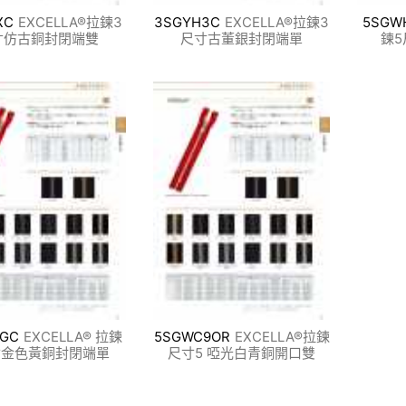
XC
EXCELLA®拉鍊3
3SGYH3C
EXCELLA®拉鍊3
5SGW
寸仿古銅封閉端雙
尺寸古董銀封閉端單
鍊
OGC
EXCELLA® 拉鍊
5SGWC9OR
EXCELLA®拉鍊
寸金色黃銅封閉端單
尺寸5 啞光白青銅開口雙