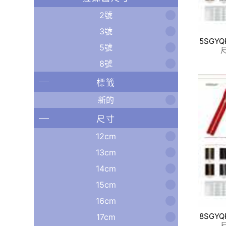
2號
3號
5SGYQ
5號
8號
標籤
新的
尺寸
12cm
13cm
14cm
15cm
16cm
8SGYQ
17cm