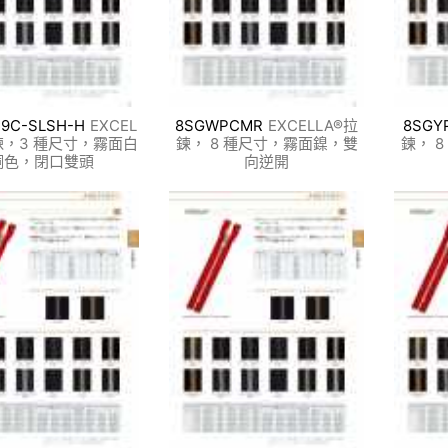
9C-SLSH-H
EXCEL
8SGWPCMR
EXCELLA®拉
8SGY
鍊，3 種尺寸，霧面白
鍊， 8 種尺寸，霧面鎳，雙
鍊， 
銅色，閉口雙頭
向逆開