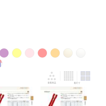
查看商品
看尺寸