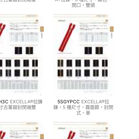
閉口，雙頭
H3C
EXCELLA®拉鍊
5SGYPCC
EXCELLA®拉
尺寸古董銀封閉端雙
鍊，5 種尺寸，霧面鎳，封閉
式，單