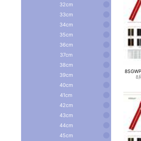
32cm
33cm
34cm
35cm
36cm
37cm
38cm
8SGW
39cm
8
40cm
41cm
42cm
43cm
44cm
45cm