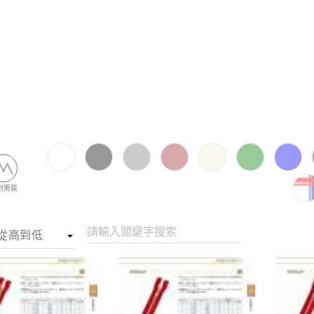
對男裝
請輸入關鍵字搜索