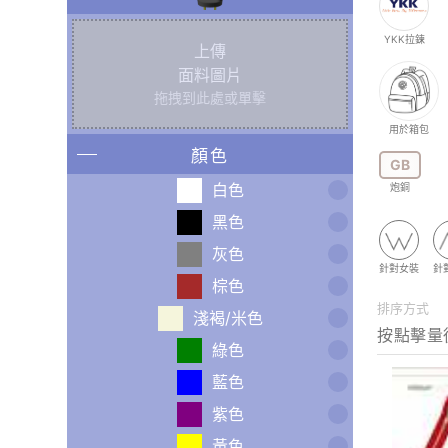
YKK拉鍊
上傳
面料圖片
拖拽到此處或單擊
用於箱包
顏色
GB
白色
炮銅
黑色
灰色
針對女裝
針
棕色
排序方式
淺褐/米色
綠色
藍色
紫色
黃色