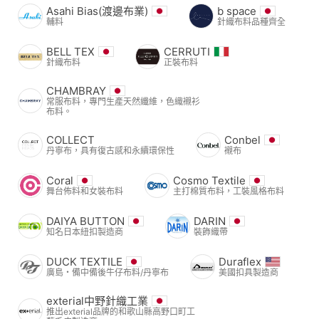
Asahi Bias(渡邊布業)
b space
輔料
針織布料品種齊全
BELL TEX
CERRUTI
針織布料
正裝布料
CHAMBRAY
常服布料，專門生產天然纖維，色織襯衫
布料。
COLLECT
Conbel
丹寧布，具有復古感和永續環保性
襯布
Coral
Cosmo Textile
舞台佈料和女裝布料
主打棉質布料，工裝風格布料
DAIYA BUTTON
DARIN
知名日本紐扣製造商
裝飾織帶
DUCK TEXTILE
Duraflex
廣島・備中備後牛仔布料/丹寧布
美國扣具製造商
exterial中野針織工業
推出exterial品牌的和歌山縣高野口町工