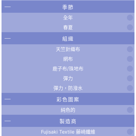
季節
全年
春夏
組織
天竺針織布
網布
鹿子布/珠地布
彈力
彈力，防潑水
彩色圖案
純色的
製造商
Fujisaki Textile 藤崎纖維