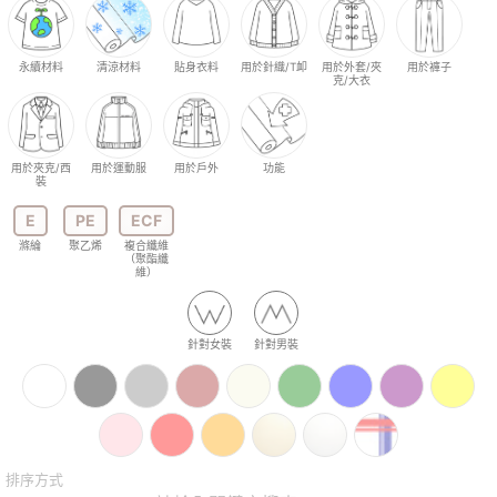
永續材料
清涼材料
貼身衣料
用於針織/T卹
用於外套/夾
用於褲子
克/大衣
用於夾克/西
用於運動服
用於戶外
功能
裝
E
PE
ECF
滌綸
聚乙烯
複合纖維
（聚酯纖
維）
針對女裝
針對男裝
排序方式