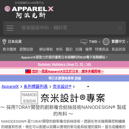
全球面輔料BtoB採購平台
日本出貨
TWD
繁體中文
再次購買
瀏覽紀錄
網站導航
布料
羈扣
拉鍊
織帶
特價商品
新品到貨
ApparelX是致力於提供優質日本面輔料的B2B電子商務網站。
Summer Holidays (Aug 11, 13 - 14)
您好～我是ApparelX出生於日本，請多多關照唷～
現已支援價格搜尋
詳細
›
›
›
ApparelX
系列標籤列表
奈米設計®
NANOD
奈米設計®專案
ESIGN
〜 採用TORAY開發的創新複合紡絲技術NANODESIGN® 製成
的布料 〜
NANODESIGN® 是TORAY開發的創新複合紡絲技術。透過在奈米級精確控制纖維
的細度和形狀，現在可以創建以前難以實現的新功能和紋理的面料。當合成纖維的