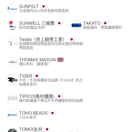
SUNFELT
日本國內No.1的彩色氈布製造商
SUNWELL 三維爾
TAKATO
綜合紡織品/布料
銅氨裡料、聚酯纖維裡料
Telala（井上緞帶工業）
從規劃到開發製造提供全面支援的帶和緞
帶製造商
THOMAS MASON
襯衫布料（優質棉）
TIGER
戶外・生存裝備綜合品牌【TIGER】的正
統繩索系列
TIPICO(桑村纖維)
桑村紡織旗下專注於天然纖維的布料品牌
TOHO BEADS
TOHO珠子
TOMOI友井