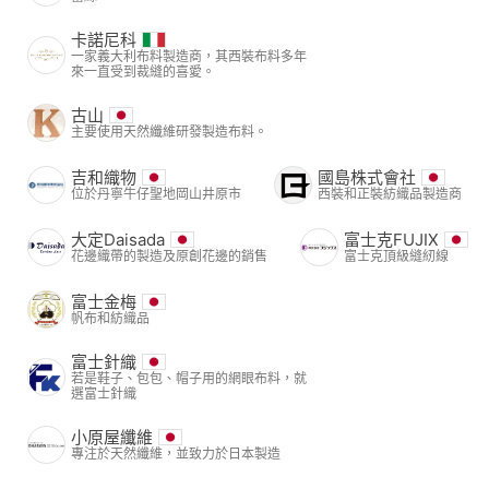
卡諾尼科
一家義大利布料製造商，其西裝布料多年
來一直受到裁縫的喜愛。
古山
主要使用天然纖維研發製造布料。
吉和織物
國島株式會社
位於丹寧牛仔聖地岡山井原市
西裝和正裝紡織品製造商
大定Daisada
富士克FUJIX
花邊織帶的製造及原創花邊的銷售
富士克頂級縫紉線
富士金梅
帆布和紡織品
富士針織
若是鞋子、包包、帽子用的網眼布料，就
選富士針織
小原屋纖維
專注於天然纖維，並致力於日本製造