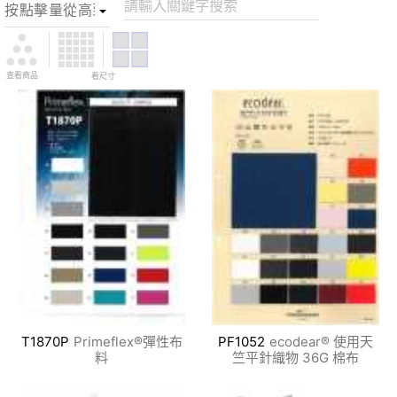
請輸入關鍵字搜索
查看商品
看尺寸
T1870P
Primeflex®彈性布
PF1052
ecodear® 使用天
料
竺平針織物 36G 棉布