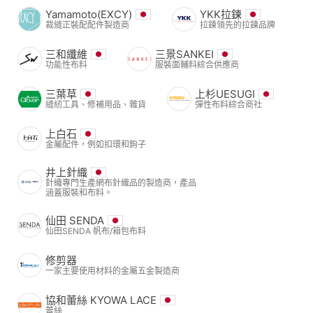
Yamamoto(EXCY)
YKK拉鍊
裁縫正裝配配件製造商
拉鍊領先的拉鍊品牌
三和纖維
三景SANKEI
功能性布料
服裝面輔料綜合供應商
三葉草
上杉UESUGI
縫紉工具、修補用品、雜貨
彈性布料綜合商社
上白石
金屬配件，例如扣環和鉤子
井上針織
針織專門生產網布針織品的製造商，產品
涵蓋服裝和布料。
仙田 SENDA
仙田SENDA 帆布/箱包布料
修剪器
一家主要使用材料的金屬五金製造商
協和蕾絲 KYOWA LACE
蕾絲