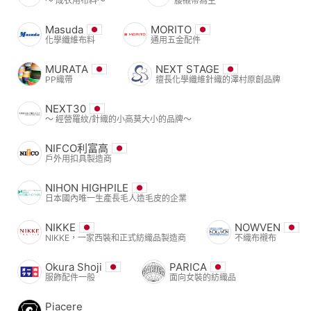
〜 成衣用布料〜
腰襯帶為主
Masuda
MORITO
化學纖維布料
通用五金配件
MURATA
NEXT STAGE
PP織帶
擅長化學纖維針織的澤村原創品牌
NEXT30
〜 經營羅紋/針織的小高莫大小的品牌〜
NIFCO利富高
戶外用扣具製造商
NIHON HIGHPILE
日本國內唯一生產長毛人造毛皮的企業
NIKKE
NOWVEN
NIKKE，一家西裝和正式紡織品製造商
不織布襯布
Okura Shoji
PARICA
服飾配件一般
面向女裝的紡織品
Piacere