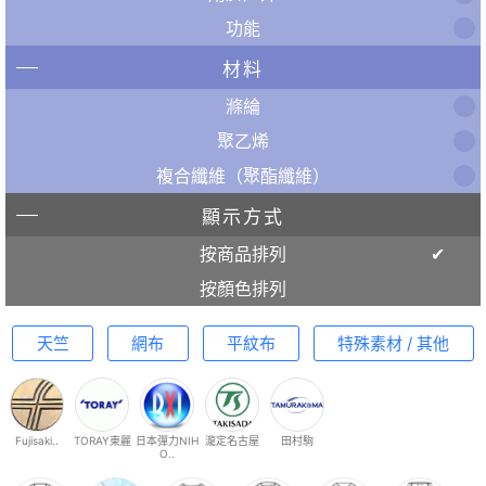
功能
材料
滌綸
聚乙烯
複合纖維（聚酯纖維）
顯示方式
按商品排列
按顏色排列
天竺
網布
平紋布
特殊素材 / 其他
Fujisaki..
TORAY東麗
日本彈力NIH
瀧定名古屋
田村駒
O..