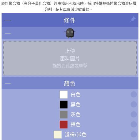
原料聚合物（高分子量化合物）經由擠出孔擠出時，採用特殊技術將聚合物流反覆
分割，使其厚度減少數萬倍。
條件
上傳
面料圖片
拖拽到此處或單擊
顏色
白色
黑色
灰色
棕色
淺褐/米色