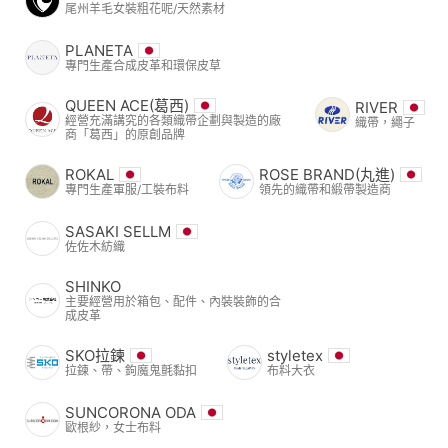
尾州羊毛女裝粗花呢/天然素材
PLANETA
專門生產合成皮革和環保皮草
QUEEN ACE(葛西)
RIVER
經營充滿講究的各類織帶企劃與製造的廠
織帶，繩子
商「葛西」的原創品牌
ROKAL
ROSE BRAND(丸進)
專門生產軍服/工裝布料
領先的織帶和緞帶製造商
SASAKI SELLM
佐佐木紡織
SHINKO
主要經營用於箱包、配件、內裝裝飾的合
成皮革
SKO拉鍊
styletex
拉鍊、帶、鉤魔鬼氈黏扣
布料大衣
SUNCORONA ODA
歐根紗，女士布料