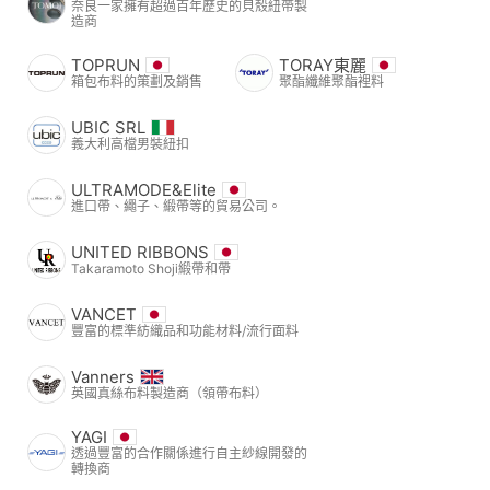
奈良一家擁有超過百年歷史的貝殼紐帶製
造商
TOPRUN
TORAY東麗
箱包布料的策劃及銷售
聚酯纖維聚酯裡料
UBIC SRL
義大利高檔男裝紐扣
ULTRAMODE&Elite
進口帶、繩子、緞帶等的貿易公司。
UNITED RIBBONS
Takaramoto Shoji緞帶和帶
VANCET
豐富的標準紡織品和功能材料/流行面料
Vanners
英國真絲布料製造商（領帶布料）
YAGI
透過豐富的合作關係進行自主紗線開發的
轉換商