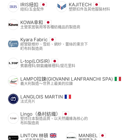
IRIS紐扣
KAJITECH
紐扣/五金配件
塑膠扣件及其他服裝材料
KOWA幸和
主營家居裝用等各種紡織品的製造商
Kyara Fabric
經營歐根紗、雪紡、網紗、蕾絲的東京下
町布料製造商
L-top(LOISIR)
賓霸裡料/銅氨纖維裡料/提花里料
LAMPO拉鍊(GIOVANNI LANFRANCHI SPA)
義大利製造～世界上最美的拉鍊
LANGLOIS MARTIN
法式亮片
Lingo（桑村紡織）
堅持日本製造品質、以天然纖維為核心的
布料製造商
LINTON 林頓
MANBEL