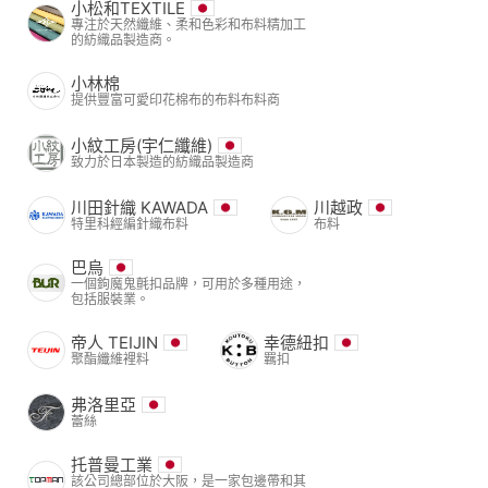
小松和TEXTILE
專注於天然纖維、柔和色彩和布料精加工
的紡織品製造商。
小林棉
提供豐富可愛印花棉布的布料布料商
小紋工房(宇仁纖維)
致力於日本製造的紡織品製造商
川田針織 KAWADA
川越政
特里科經編針織布料
布料
巴烏
一個鉤魔鬼氈扣品牌，可用於多種用途，
包括服裝業。
帝人 TEIJIN
幸德紐扣
聚酯纖維裡料
羈扣
弗洛里亞
蕾絲
托普曼工業
該公司總部位於大阪，是一家包邊帶和其