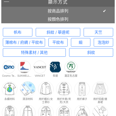
顯示方式
按商品排列
按顏色排列
帆布
斜紋 / 華達呢
天竺
薄棉布 / 府綢 / 平紋布
平紋布
緞
泡泡紗
特殊素材 / 其他
斜紋
Cosmo Te..
SUNWELL..
VANCET
柴屋
瀧定名古屋
永續材料
清涼材料
用於襯衫/女
用於外套/夾
用於褲子
用於短裙/連
士罩衫
克/大衣
身裙