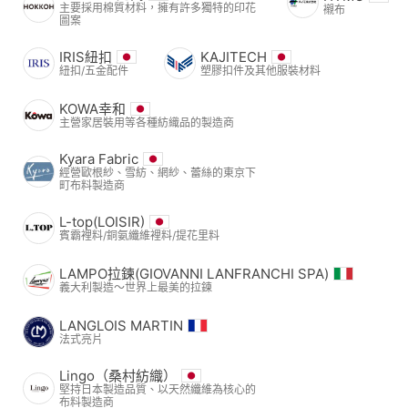
主要採用棉質材料，擁有許多獨特的印花
襯布
圖案
IRIS紐扣
KAJITECH
紐扣/五金配件
塑膠扣件及其他服裝材料
KOWA幸和
主營家居裝用等各種紡織品的製造商
Kyara Fabric
經營歐根紗、雪紡、網紗、蕾絲的東京下
町布料製造商
L-top(LOISIR)
賓霸裡料/銅氨纖維裡料/提花里料
LAMPO拉鍊(GIOVANNI LANFRANCHI SPA)
義大利製造～世界上最美的拉鍊
LANGLOIS MARTIN
法式亮片
Lingo（桑村紡織）
堅持日本製造品質、以天然纖維為核心的
布料製造商