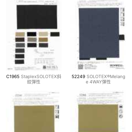
C1965
StaplexSOLOTEX斜
52249
SOLOTEX®Melang
紋彈性
e 4WAY彈性