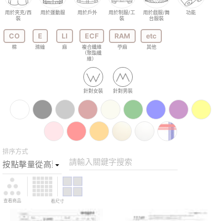
用於夾克/西
用於運動服
用於戶外
用於制服/工
用於戲服/舞
功能
裝
裝
台服裝
CO
E
LI
ECF
RAM
etc
棉
滌綸
麻
複合纖維
苧麻
其他
（聚酯纖
維）
針對女裝
針對男裝
排序方式
請輸入關鍵字搜索
查看商品
看尺寸