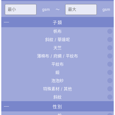
gsm
〜
gsm
子類
帆布
斜紋 / 華達呢
天竺
薄棉布 / 府綢 / 平紋布
平紋布
緞
泡泡紗
特殊素材 / 其他
斜紋
性別