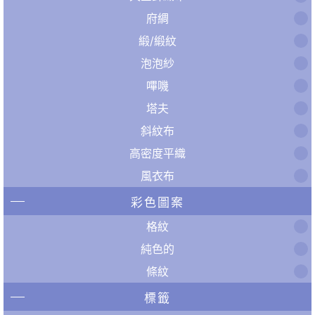
府綢
緞/緞紋
泡泡紗
嗶嘰
塔夫
斜紋布
高密度平織
風衣布
彩色圖案
格紋
純色的
條紋
標籤