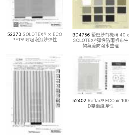
52370
SOLOTEX® ✕ ECO
BD4756
緊密紗有機棉 40 x
PET® 呼吸泡泡紗彈性
SOLOTEX®彈性防雨帆布生
物氣流防潑水整理
52402
Reflax® ECOair 100
D雙編織彈性