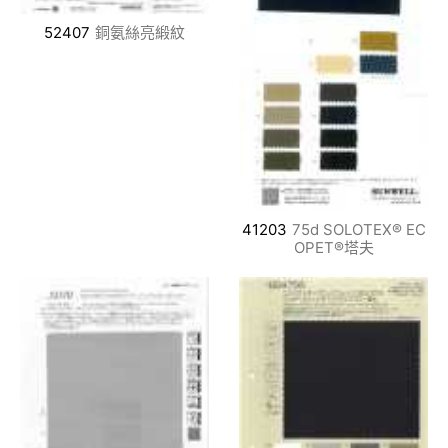
52407
銅氨絲亮緞紋
41203
75d SOLOTEX® EC
OPET®塔夫