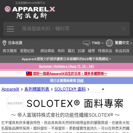
全球面輔料BtoB採購平台
日本出貨
TWD
繁體中文
再次購買
瀏覽紀錄
網站導航
布料
羈扣
拉鍊
織帶
特價商品
新品到貨
ApparelX是致力於提供優質日本面輔料的B2B電子商務網站。
Summer Holidays (Aug 11, 13 - 14)
您好～我是ApparelX出生於日本，請多多關照唷～
現已支援價格搜尋
詳細
›
›
›
ApparelX
系列標籤列表
SOLOTEX® 面料
SOLOTEX® 面料專案
〜 帝人富瑞特株式會社的功能性纖維SOLOTEX® 〜
它不僅具有許多優良特性，而且具有與天然材料相得益彰的優雅質感，也被各大知
名服裝品牌所採用。面料變形、不易變形，柔軟緩震性能持久。可以在熟悉天然纖