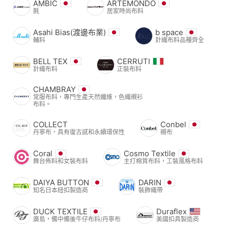
AMBIC
ARTEMONDO
氈
居家時尚布料
Asahi Bias(渡邊布業)
b space
輔料
針織布料品種齊全
BELL TEX
CERRUTI
針織布料
正裝布料
CHAMBRAY
常服布料，專門生產天然纖維，色織襯衫
布料。
COLLECT
Conbel
丹寧布，具有復古感和永續環保性
襯布
Coral
Cosmo Textile
舞台佈料和女裝布料
主打棉質布料，工裝風格布料
DAIYA BUTTON
DARIN
知名日本紐扣製造商
裝飾織帶
DUCK TEXTILE
Duraflex
廣島・備中備後牛仔布料/丹寧布
美國扣具製造商