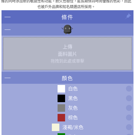
維的同時添加新的敏感性和功能。耐久性極佳，能長期保持時尚優雅的色彩，因此
也被戶外品牌和知名精選店所採用。
條件
上傳
面料圖片
拖拽到此處或單擊
顏色
白色
黑色
灰色
棕色
淺褐/米色