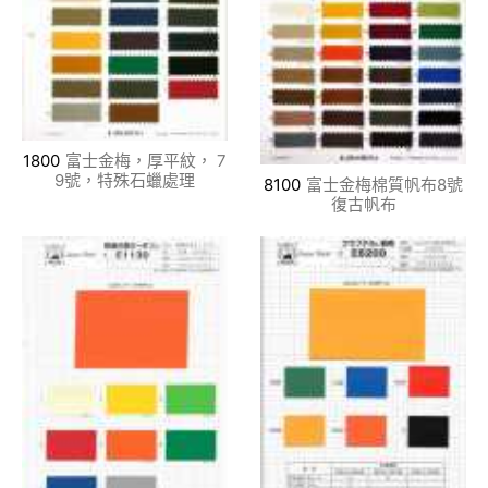
1800
富士金梅，厚平紋， 7
9號，特殊石蠟處理
8100
富士金梅棉質帆布8號
復古帆布