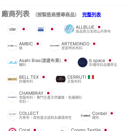
廠商列表
（按製造商搜尋商品）
完整列表
ALLBLUE
高品質日本岡山丹寧布
AMBIC
ARTEMONDO
氈
居家時尚布料
Asahi Bias(渡邊布業)
b space
輔料
針織布料品種齊全
BELL TEX
CERRUTI
針織布料
正裝布料
CHAMBRAY
常服布料，專門生產天然纖維，色織襯衫
布料。
COLLECT
Conbel
丹寧布，具有復古感和永續環保性
襯布
Coral
Cosmo Textile