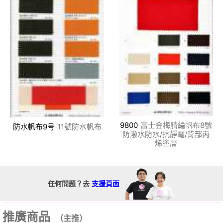
9800
富士金梅腈綸帆布8號
防水帆布9号
11號防水帆布
防潑水防水/抗靜電/背部丙
烯塗層
任何問題？去
支援頁面
推廣商品
（主推）