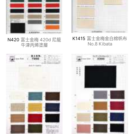
K1415
富士金梅金白棉帆布
N420
富士金梅 420d 尼龍
No.8 Kibata
牛津丙烯塗層