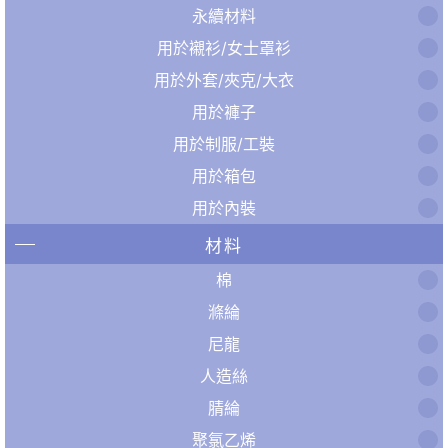
永續材料
用於襯衫/女士罩衫
用於外套/夾克/大衣
用於褲子
用於制服/工裝
用於箱包
用於內裝
材料
棉
滌綸
尼龍
人造絲
腈綸
聚氯乙烯