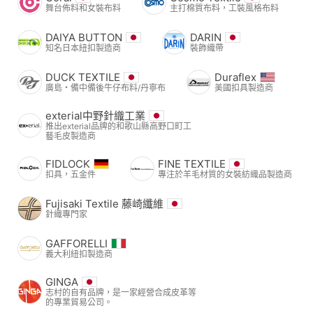
舞台佈料和女裝布料
主打棉質布料，工裝風格布料
DAIYA BUTTON
DARIN
知名日本紐扣製造商
裝飾織帶
DUCK TEXTILE
Duraflex
廣島・備中備後牛仔布料/丹寧布
美國扣具製造商
exterial中野針織工業
推出exterial品牌的和歌山縣高野口町工
藝毛皮製造商
FIDLOCK
FINE TEXTILE
扣具，五金件
專注於羊毛材質的女裝紡織品製造商
Fujisaki Textile 藤崎纖維
針織專門家
GAFFORELLI
義大利紐扣製造商
GINGA
志村的自有品牌，是一家經營合成皮革等
的專業貿易公司。