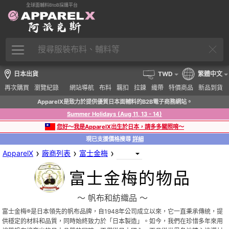
全球面輔料BtoB採購平台
日本出貨
TWD
繁體中文
再次購買
瀏覽紀錄
網站導航
布料
羈扣
拉鍊
織帶
特價商品
新品到貨
ApparelX是致力於提供優質日本面輔料的B2B電子商務網站。
Summer Holidays (Aug 11, 13 - 14)
您好～我是ApparelX出生於日本，請多多關照唷～
現已支援價格搜尋
詳細
›
›
›
ApparelX
廠商列表
富士金梅
富士金梅的物品
〜 帆布和紡織品 〜
富士金梅®是日本領先的帆布品牌，自1948年公司成立以來，它一直秉承傳統，提
供穩定的材料和品質，同時始終致力於「日本製造」。如今，我們在珍惜多年來用