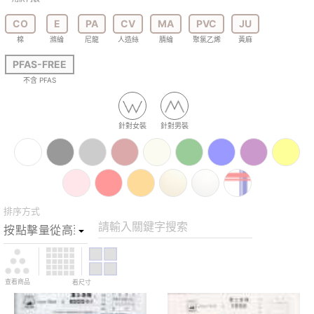
CO
E
PA
CV
MA
PVC
JU
棉
滌綸
尼龍
人造絲
腈綸
聚氯乙烯
黃麻
PFAS-FREE
不含 PFAS
針對女裝
針對男裝
排序方式
請輸入關鍵字搜索
查看商品
看尺寸