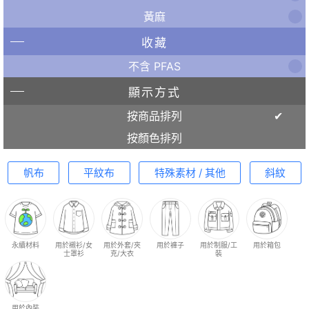
黃麻
收藏
不含 PFAS
顯示方式
按商品排列
按顏色排列
帆布
平紋布
特殊素材 / 其他
斜紋
永續材料
用於襯衫/女
用於外套/夾
用於褲子
用於制服/工
用於箱包
士罩衫
克/大衣
裝
用於內裝