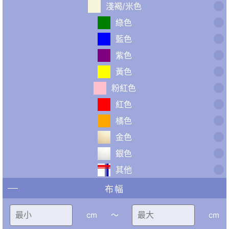
淺褐/米色
綠色
藍色
紫色
黃色
粉紅色
紅色
橘色
金色
銀色
其他
布幅
cm
〜
cm