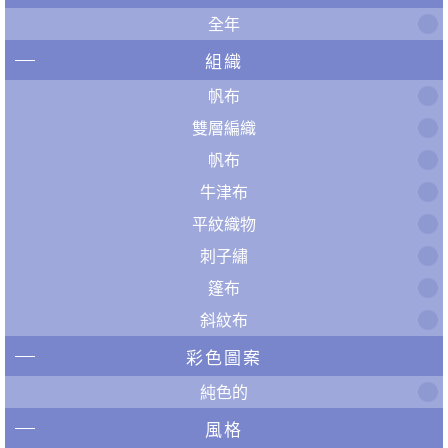
全年
組織
帆布
雙層編織
帆布
牛津布
平紋織物
刺子繡
篷布
斜紋布
彩色圖案
純色的
風格