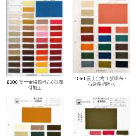
1050
富士金梅10號帆布、
8000
富士金梅棉帆布8號糊
石蠟樹脂防水
付加工