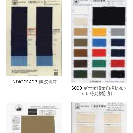
INDIGO1423
條紋刺繡
6000
富士金梅金白棉帆布N
o.6 絲光樹脂加工