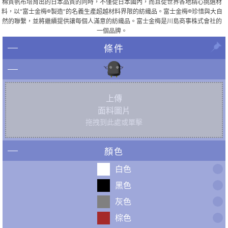
棉質帆布培育出的日本品質的同時，不僅從日本國內，而且從世界各地精心挑選材
料，以“富士金梅®製造”的名義生產超越材料界限的紡織品。富士金梅®珍惜與大自
然的聯繫，並將繼續提供讓每個人滿意的紡織品。富士金梅是川島商事株式會社的
一個品牌。
條件
上傳
面料圖片
拖拽到此處或單擊
顏色
白色
黑色
灰色
棕色