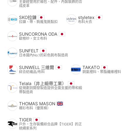
主要經營用於箱包、配件、內裝裝飾的合
成皮革
SKO拉鍊
styletex
拉鍊、帶、鉤魔鬼氈黏扣
布料大衣
SUNCORONA ODA
歐根紗，女士布料
SUNFELT
日本國內No.1的彩色氈布製造商
SUNWELL 三維爾
TAKATO
綜合紡織品/布料
銅氨裡料、聚酯纖維裡料
Telala（井上緞帶工業）
從規劃到開發製造提供全面支援的帶和緞
帶製造商
THOMAS MASON
襯衫布料（優質棉）
TIGER
戶外・生存裝備綜合品牌【TIGER】的正
統繩索系列