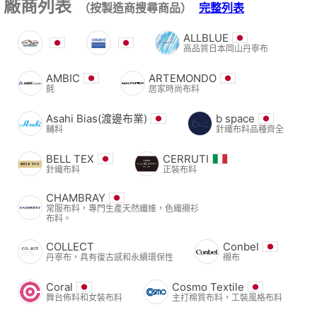
廠商列表
（按製造商搜尋商品）
完整列表
ALLBLUE
高品質日本岡山丹寧布
AMBIC
ARTEMONDO
氈
居家時尚布料
Asahi Bias(渡邊布業)
b space
輔料
針織布料品種齊全
BELL TEX
CERRUTI
針織布料
正裝布料
CHAMBRAY
常服布料，專門生產天然纖維，色織襯衫
布料。
COLLECT
Conbel
丹寧布，具有復古感和永續環保性
襯布
Coral
Cosmo Textile
舞台佈料和女裝布料
主打棉質布料，工裝風格布料