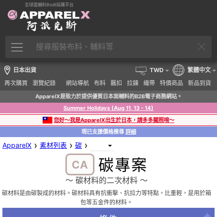
全球面輔料BtoB採購平台
日本出貨
TWD
繁體中文
再次購買
瀏覽紀錄
網站導航
布料
羈扣
拉鍊
織帶
特價商品
新品到貨
ApparelX是致力於提供優質日本面輔料的B2B電子商務網站。
Summer Holidays (Aug 11, 13 - 14)
您好～我是ApparelX出生於日本，請多多關照唷～
現已支援價格搜尋
詳細
›
›
›
ApparelX
素材列表
碳
碳專案
CA
〜 碳材料的二次材料 〜
碳材料是由碳製成的材料。碳材料具有抗衝擊、抗拉力等特點，比重輕，是用於箱
包等五金件的材料。