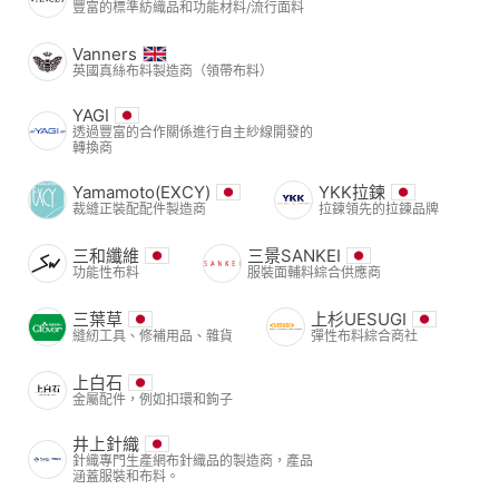
豐富的標準紡織品和功能材料/流行面料
Vanners
英國真絲布料製造商（領帶布料）
YAGI
透過豐富的合作關係進行自主紗線開發的
轉換商
Yamamoto(EXCY)
YKK拉鍊
裁縫正裝配配件製造商
拉鍊領先的拉鍊品牌
三和纖維
三景SANKEI
功能性布料
服裝面輔料綜合供應商
三葉草
上杉UESUGI
縫紉工具、修補用品、雜貨
彈性布料綜合商社
上白石
金屬配件，例如扣環和鉤子
井上針織
針織專門生產網布針織品的製造商，產品
涵蓋服裝和布料。