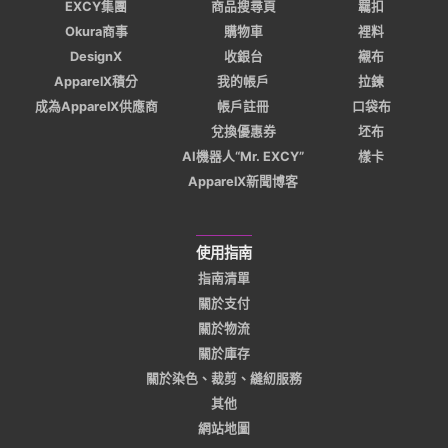
EXCY集團
商品搜尋頁
羈扣
Okura商事
購物車
裡料
DesignX
收銀台
襯布
ApparelX積分
我的帳戶
拉鍊
成為ApparelX供應商
帳戶註冊
口袋布
兌換優惠券
坯布
AI機器人“Mr. EXCY”
樣卡
ApparelX新聞博客
使用指南
指南清單
關於支付
關於物流
關於庫存
關於染色、裁剪、縫紉服務
其他
網站地圖