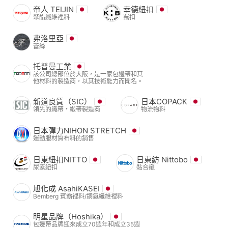
帝人 TEIJIN
幸德紐扣
聚酯纖維裡料
羈扣
弗洛里亞
蕾絲
托普曼工業
該公司總部位於大阪，是一家包邊帶和其
他材料的製造商，以其技術能力而聞名。
新道良質（SIC）
日本COPACK
領先的織帶・緞帶製造商
物流物料
日本彈力NIHON STRETCH
運動服材質布料的銷售
日東紐扣NITTO
日東紡 Nittobo
尿素紐扣
黏合襯
旭化成 AsahiKASEI
Bemberg 賓霸裡料/銅氨纖維裡料
明星品牌（Hoshika）
包邊帶品牌迎來成立70週年和成立35週