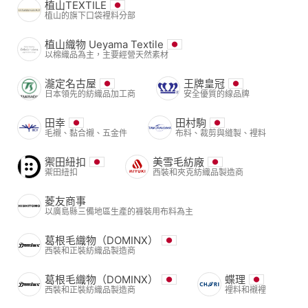
植山TEXTILE
植山的旗下口袋裡料分部
植山織物 Ueyama Textile
以棉織品為主，主要經營天然素材
瀧定名古屋
王牌皇冠
日本領先的紡織品加工商
安全優質的線品牌
田幸
田村駒
毛襯、黏合襯、五金件
布料、裁剪與縫製、裡料
禦田紐扣
美雪毛紡廠
禦田紐扣
西裝和夾克紡織品製造商
菱友商事
以廣島縣三備地區生產的褲裝用布料為主
葛根毛織物（DOMINX）
西裝和正裝紡織品製造商
葛根毛織物（DOMINX）
蝶理
西裝和正裝紡織品製造商
裡料和襯裡