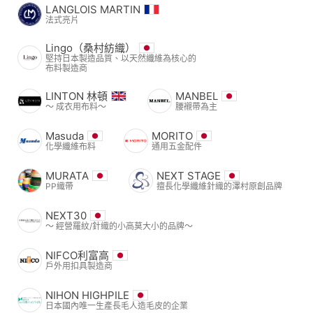
LANGLOIS MARTIN
法式亮片
Lingo（桑村紡織）
堅持日本製造品質、以天然纖維為核心的
布料製造商
LINTON 林頓
MANBEL
〜 成衣用布料〜
腰襯帶為主
Masuda
MORITO
化學纖維布料
通用五金配件
MURATA
NEXT STAGE
PP織帶
擅長化學纖維針織的澤村原創品牌
NEXT30
〜 經營羅紋/針織的小高莫大小的品牌〜
NIFCO利富高
戶外用扣具製造商
NIHON HIGHPILE
日本國內唯一生產長毛人造毛皮的企業