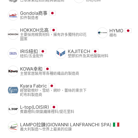
日本尿素紐扣的經典製造商
印花布料
Gondola商事
扣件製造者
HOKKOH北高
HYMO
主要採用棉質材料，擁有許多獨特的印花
襯布
圖案
IRIS紐扣
KAJITECH
紐扣/五金配件
塑膠扣件及其他服裝材料
KOWA幸和
主營家居裝用等各種紡織品的製造商
Kyara Fabric
經營歐根紗、雪紡、網紗、蕾絲的東京下
町布料製造商
L-top(LOISIR)
賓霸裡料/銅氨纖維裡料/提花里料
LAMPO拉鍊(GIOVANNI LANFRANCHI SPA)
義大利製造～世界上最美的拉鍊