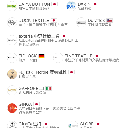
DAIYA BUTTON
DARIN
知名日本紐扣製造商
裝飾織帶
DUCK TEXTILE
Duraflex
廣島・備中備後牛仔布料/丹寧布
美國扣具製造商
exterial中野針織工業
推出exterial品牌的和歌山縣高野口町工
藝毛皮製造商
FIDLOCK
FINE TEXTILE
扣具，五金件
專注於羊毛材質的女裝紡織品製造商
Fujisaki Textile 藤崎纖維
針織專門家
GAFFORELLI
義大利紐扣製造商
GINGA
志村的自有品牌，是一家經營合成皮革等
的專業貿易公司。
Giraffe紐扣
GLOBE