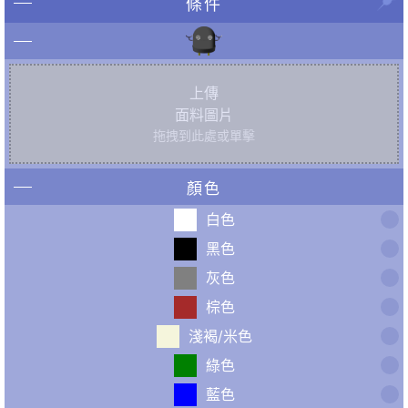
條件
上傳
面料圖片
拖拽到此處或單擊
顏色
白色
黑色
灰色
棕色
淺褐/米色
綠色
藍色