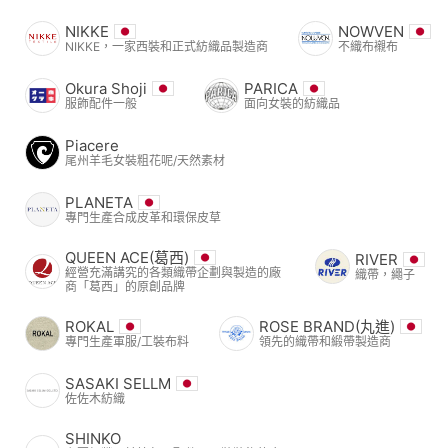
NIKKE
NOWVEN
NIKKE，一家西裝和正式紡織品製造商
不織布襯布
Okura Shoji
PARICA
服飾配件一般
面向女裝的紡織品
Piacere
尾州羊毛女裝粗花呢/天然素材
PLANETA
專門生產合成皮革和環保皮草
QUEEN ACE(葛西)
RIVER
經營充滿講究的各類織帶企劃與製造的廠
織帶，繩子
商「葛西」的原創品牌
ROKAL
ROSE BRAND(丸進)
專門生產軍服/工裝布料
領先的織帶和緞帶製造商
SASAKI SELLM
佐佐木紡織
SHINKO