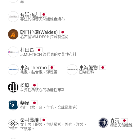
年
有延商店
專注於棉等天然纖維色織布
朝日拉鍊(Waldes)
名古屋WALDES® 拉鍊製造商
村田長
以MU-TECH 為代表的功能性布料
東海Thermo
東海織物
毛襯、黏合襯、彈性帶
口袋裡料
松原
以彈性為核心的功能性布料
柴屋
布料（棉、麻、羊毛、合成纖維等）
桑村纖維
森菊
女士男士服裝，包括襯衫、外套、洋裝、
擅長天然纖維
下裝等。