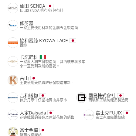
仙田 SENDA
仙田SENDA 帆布/箱包布料
修剪器
一家主要使用材料的金屬五金製造商
協和蕾絲 KYOWA LACE
蕾絲
卡諾尼科
一家義大利布料製造商，其西裝布料多年
來一直受到裁縫的喜愛。
古山
主要使用天然纖維研發製造布料。
吉和織物
國島株式會社
位於丹寧牛仔聖地岡山井原市
西裝和正裝紡織品製造商
大定Daisada
富士克FUJIX
花邊織帶的製造及原創花邊的銷售
富士克頂級縫紉線
富士金梅
帆布和紡織品