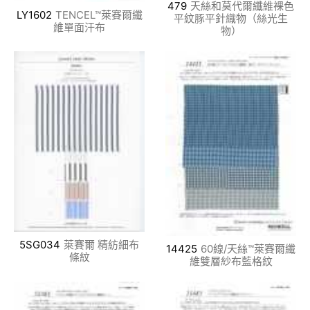
479
天絲和莫代爾纖維裸色
LY1602
TENCEL™萊賽爾纖
平紋豚平針織物（絲光生
維單面汗布
物）
5SG034
萊賽爾 精紡細布
14425
60線/天絲™萊賽爾纖
條紋
維雙層紗布藍格紋