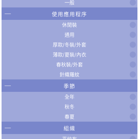
一般
使用應用程序
休閒裝
通用
厚款/冬裝/外套
薄款/夏裝/內衣
春秋裝/外套
針織羅紋
季節
全年
秋冬
春夏
組織
平紋布