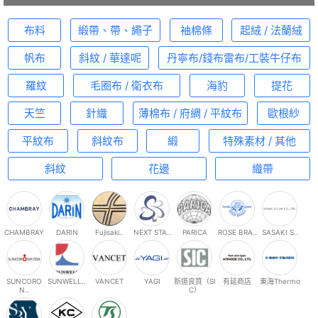
布料
緞帶、帶、繩子
袖棉條
起絨 / 法蘭絨
帆布
斜紋 / 華達呢
丹寧布/錢布雷布/工裝牛仔布
羅紋
毛圈布 / 衛衣布
海豹
提花
天竺
針織
薄棉布 / 府綢 / 平紋布
歐根紗
平紋布
斜紋布
緞
特殊素材 / 其他
斜紋
花邊
織帶
CHAMBRAY
DARIN
Fujisaki..
NEXT STA..
PARICA
ROSE BRA..
SASAKI S..
SUNCORO
SUNWELL..
VANCET
YAGI
新道良質（SI
有延商店
東海Thermo
N..
C）