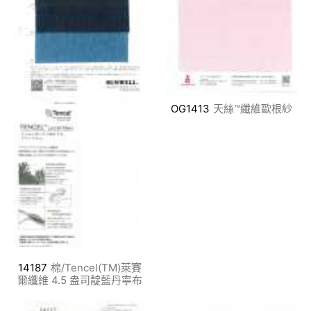
OG1413
天絲™纖維歐根紗
14187
棉/Tencel(TM)萊賽
爾纖維 4.5 盎司靛藍丹寧布