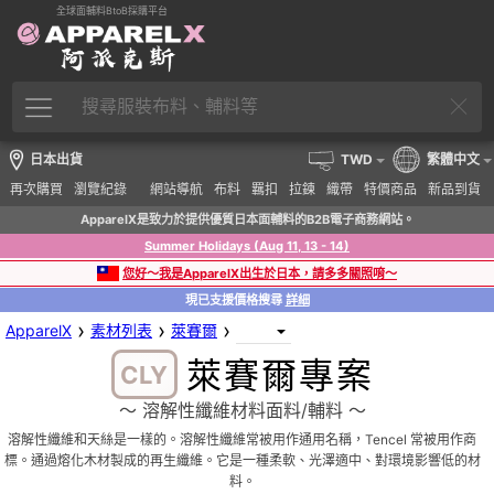
全球面輔料BtoB採購平台
日本出貨
TWD
繁體中文
再次購買
瀏覽紀錄
網站導航
布料
羈扣
拉鍊
織帶
特價商品
新品到貨
ApparelX是致力於提供優質日本面輔料的B2B電子商務網站。
Summer Holidays (Aug 11, 13 - 14)
您好～我是ApparelX出生於日本，請多多關照唷～
現已支援價格搜尋
詳細
›
›
›
ApparelX
素材列表
萊賽爾
萊賽爾專案
CLY
〜 溶解性纖維材料面料/輔料 〜
溶解性纖維和天絲是一樣的。溶解性纖維常被用作通用名稱，Tencel 常被用作商
標。通過熔化木材製成的再生纖維。它是一種柔軟、光澤適中、對環境影響低的材
料。