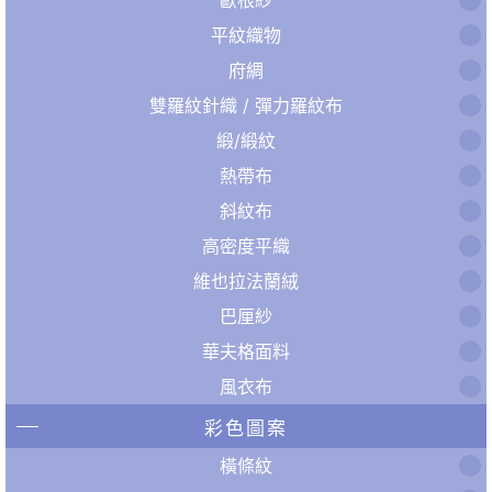
平紋織物
府綢
雙羅紋針織 / 彈力羅紋布
緞/緞紋
熱帶布
斜紋布
高密度平織
維也拉法蘭絨
巴厘紗
華夫格面料
風衣布
彩色圖案
橫條紋