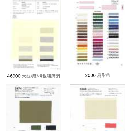
2000
扇形帶
46900
天絲/麻/棉粗結府綢