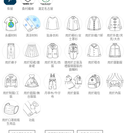
柴屋
桑村纖維
瀧定名古屋
永續材料
清涼材料
貼身衣料
用於襯衫/女
用於針織/T卹
用於外套/夾
士罩衫
克/大衣
用於褲子
用於短裙/連
用於夾克/西
適用於正裝及
用於睡衣
用於運動服
身裙
裝
禮服類服裝的
面輔料
用於制服/工
用於戲服/舞
丹寧布/牛仔
用於童裝
用於箱包
用於內裝
裝
台服裝
布
用於口罩和衛
功能
生用品