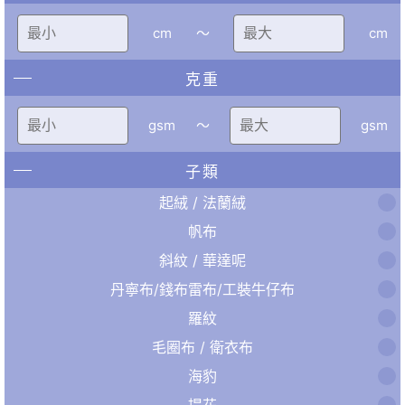
cm
〜
cm
克重
gsm
〜
gsm
子類
起絨 / 法蘭絨
帆布
斜紋 / 華達呢
丹寧布/錢布雷布/工裝牛仔布
羅紋
毛圈布 / 衛衣布
海豹
提花