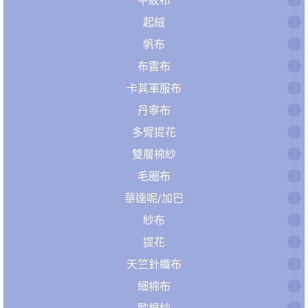
起絨
帆布
布雷布
卡其軍服布
丹寧布
多臂提花
雙層棉紗
毛圈布
華達呢/加巴
紗布
提花
天竺針織布
細棉布
歐根紗