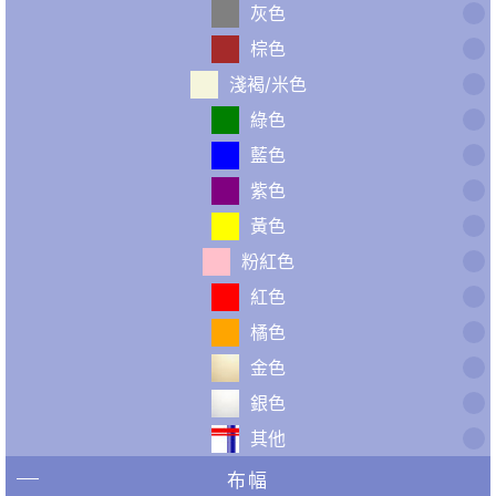
灰色
棕色
淺褐/米色
綠色
藍色
紫色
黃色
粉紅色
紅色
橘色
金色
銀色
其他
布幅