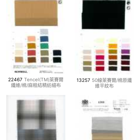
22467
Tencel(TM)萊賽爾
13257
50線萊賽爾/棉原纖
纖維/棉/麻粗結精紡細布
維平紋布