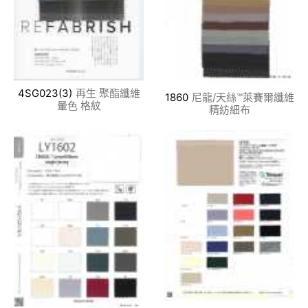
4SG023(3)
再生 聚酯纖維
1860
尼龍/天絲™萊賽爾纖維
暈色 格紋
精紡細布