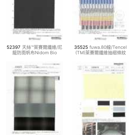
52397
天絲™萊賽爾纖維/尼
35525
fuwa.80線/Tencel
龍防雨帆布Nidom Bio
(TM)萊賽爾纖維抽褶條紋