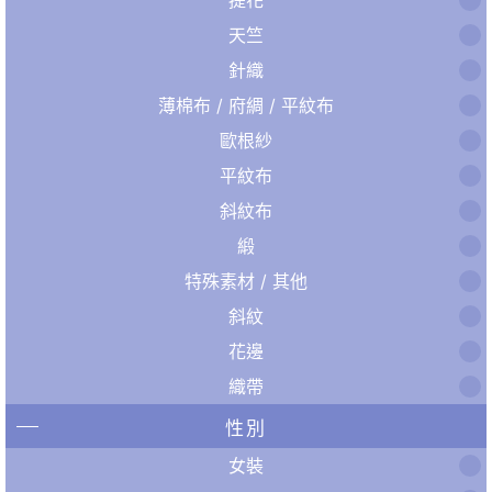
天竺
針織
薄棉布 / 府綢 / 平紋布
歐根紗
平紋布
斜紋布
緞
特殊素材 / 其他
斜紋
花邊
織帶
性別
女裝