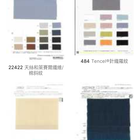
484
Tencel®針織羅紋
22422
天絲和萊賽爾纖維/
棉斜紋