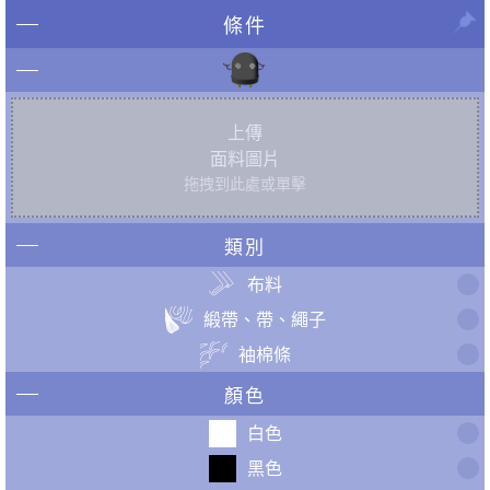
條件
上傳
面料圖片
拖拽到此處或單擊
類別
布料
緞帶、帶、繩子
袖棉條
顏色
白色
黑色