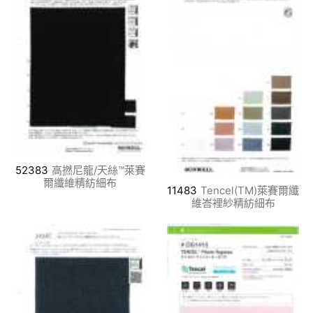
52383
高撚尼龍/天絲™萊賽
爾纖維精紡細布
11483
Tencel(TM)萊賽爾纖
維峇裡紗精紡細布