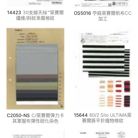
14423
30支線天絲™萊賽爾
OS5016
苧麻萊賽爾帆布CC
纖維/斜紋漸層格紋
加工
15644
60/2 Silo ULTIMA萊
C2050-NS
C/萊賽爾彈力卡
賽爾豚平針織物條紋
其軍服布彈性硫化染色