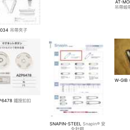
AT-MO
吊帶緞帶
034
吊帶夾子
W-GIB
P6478
鐵按扣扣
SNAPIN-STEEL
Snapin® 安
全針鋼