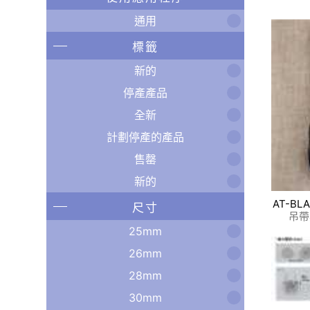
通用
標籤
新的
停產產品
全新
計劃停產的產品
售罄
新的
AT-BL
尺寸
吊帶
25mm
26mm
28mm
30mm