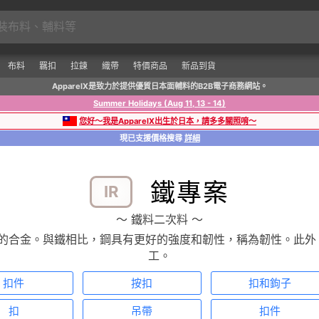
布料
羈扣
拉鍊
織帶
特價商品
新品到貨
ApparelX是致力於提供優質日本面輔料的B2B電子商務網站。
Summer Holidays (Aug 11, 13 - 14)
您好～我是ApparelX出生於日本，請多多關照唷～
現已支援價格搜尋
詳細
鐵專案
IR
〜 鐵料二次料 〜
和碳的合金。與鐵相比，鋼具有更好的強度和韌性，稱為韌性。此
工。
扣件
按扣
扣和鉤子
扣
吊帶
扣件