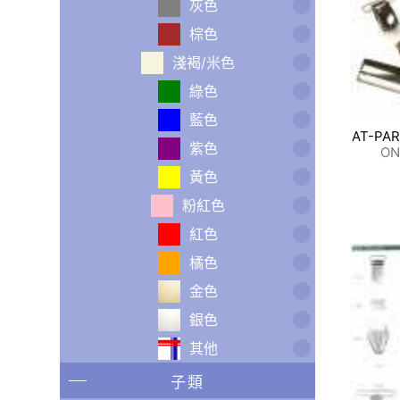
灰色
棕色
淺褐/米色
綠色
藍色
AT-PA
紫色
O
黃色
粉紅色
紅色
橘色
金色
銀色
其他
子類