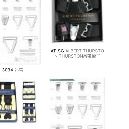
AT-SG
ALBERT THURSTO
N THURSTON吊帶襪子
3034
吊帶