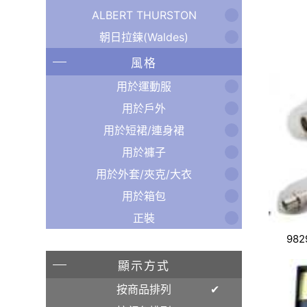
ALBERT THURSTON
朝日拉鍊(Waldes)
風格
用於運動服
用於戶外
用於短裙/連身裙
用於褲子
用於外套/夾克/大衣
用於箱包
正裝
982
顯示方式
按商品排列