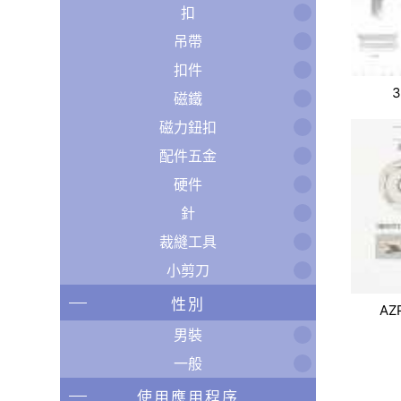
扣
吊帶
扣件
3
磁鐵
磁力鈕扣
配件五金
硬件
針
裁縫工具
小剪刀
性別
AZ
男裝
一般
使用應用程序