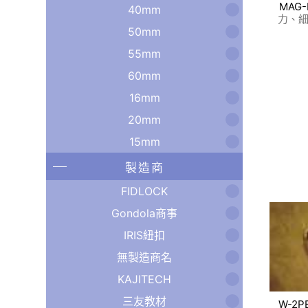
MAG-
40mm
力、細
50mm
55mm
60mm
16mm
20mm
15mm
製造商
FIDLOCK
Gondola商事
IRIS紐扣
無製造商名
KAJITECH
三友教材
W-2P