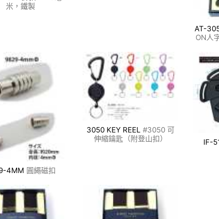
米，鐵製
AT-30
ON人
3050 KEY REEL
#3050​​ 可
伸縮鑰匙（附登山扣）
IF-5
9-4MM
圓繩磁扣