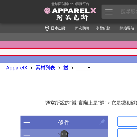
全球面輔料BtoB採購平台
日本出貨
再次購買
瀏覽紀錄
網站導航
›
›
›
ApparelX
素材列表
鐵
通常所說的“鐵”實際上是“鋼”，它是鐵
條件