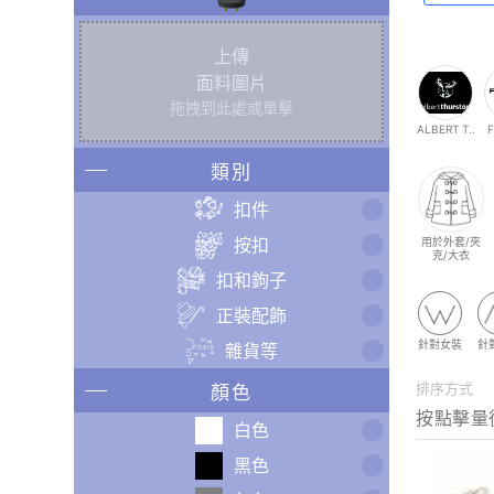
上傳
面料圖片
拖拽到此處或單擊
ALBERT T..
類別
扣件
按扣
用於外套/夾
克/大衣
扣和鉤子
正裝配飾
針對女裝
針
雜貨等
排序方式
顏色
白色
黑色