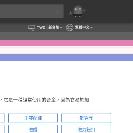
TWD
| 新台幣
繁體中文
外，它是一種經常使用的合金，因為它易於加
正裝配飾
雜貨等
磁鐵
磁力鈕扣