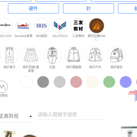
硬件
針
FIDLOCK
Gondola商事
IRIS紐扣
KAJITECH
三友教材
朝日拉鍊(Wa
l..
用於褲子
用於短裙/連
正裝
用於運動服
用於戶外
用於箱包
身裙
對男裝
請輸入關鍵字搜索