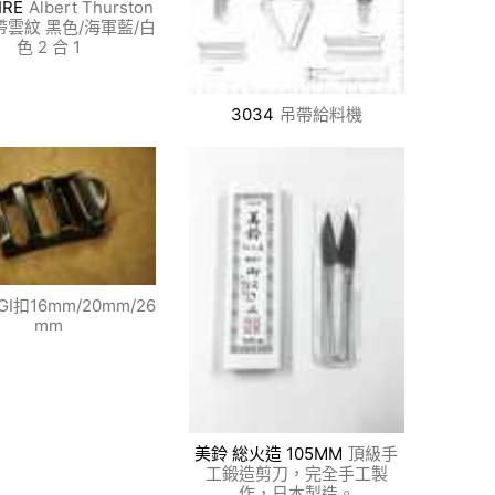
IRE
Albert Thurston
雲紋 黑色/海軍藍/白
色 2 合 1
3034
吊帶給料機
GI扣16mm/20mm/26
mm
美鈴 総火造 105MM
頂級手
工鍛造剪刀，完全手工製
作，日本製造。