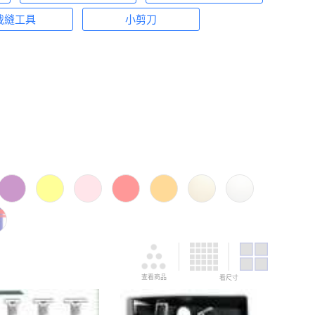
裁縫工具
小剪刀
查看商品
看尺寸