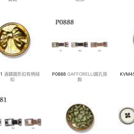
1
澆鑄圓形扣有柄紐
P0888
GAFFORELLI圓孔掛
KVM4
扣
鉤