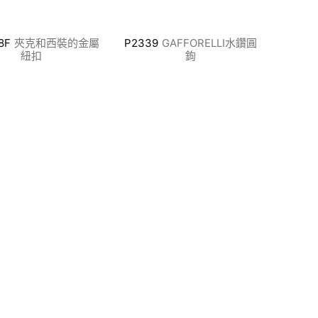
8F
夾克和西裝的金屬
P2339
GAFFORELLI水鑽圓
紐扣
鉤