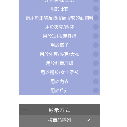
用於睡衣
適用於正裝及禮服類服裝的面輔料
用於夾克/西裝
用於短裙/連身裙
用於褲子
用於外套/夾克/大衣
用於針織/T卹
用於襯衫/女士罩衫
用於內衣
用於戶外
顯示方式
按商品排列