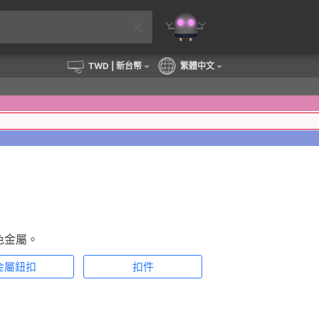
TWD
| 新台幣
繁體中文
色金屬。
金屬鈕扣
扣件