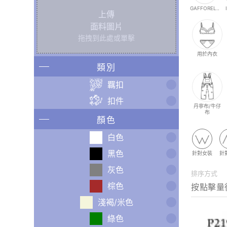
GAFFOREL..
上傳
面料圖片
拖拽到此處或單擊
用於內衣
類別
羈扣
扣件
丹寧布/牛仔
布
顏色
白色
黑色
針對女裝
針
灰色
排序方式
棕色
淺褐/米色
綠色