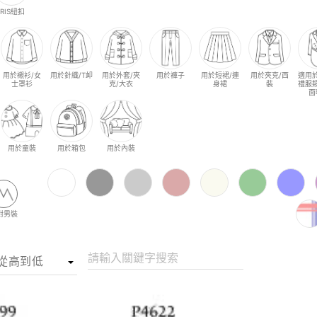
IRIS紐扣
用於襯衫/女
用於針織/T卹
用於外套/夾
用於褲子
用於短裙/連
用於夾克/西
適用
士罩衫
克/大衣
身裙
裝
禮服
面
用於童裝
用於箱包
用於內裝
對男裝
請輸入關鍵字搜索