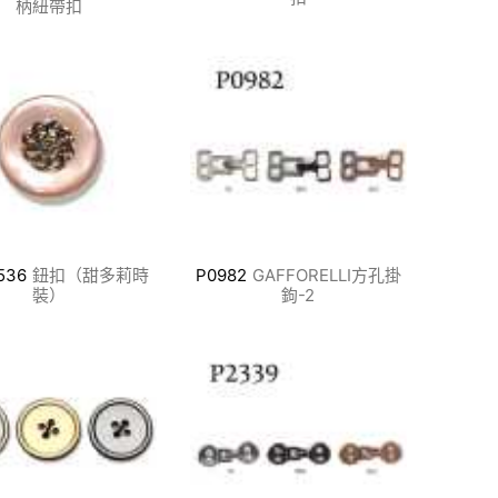
柄紐帶扣
536
鈕扣（甜多莉時
P0982
GAFFORELLI方孔掛
裝）
鉤-2