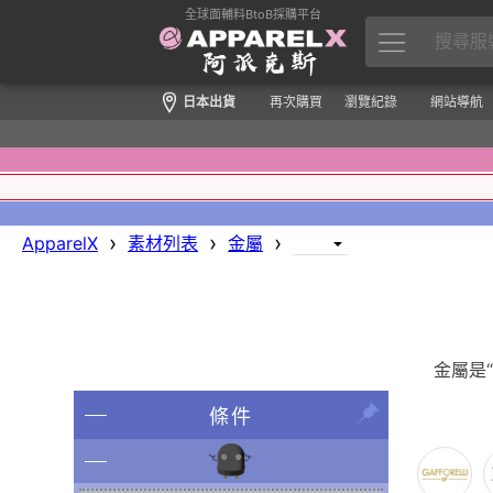
全球面輔料BtoB採購平台
日本出貨
再次購買
瀏覽紀錄
網站導航
›
›
›
ApparelX
素材列表
金屬
金屬是
條件