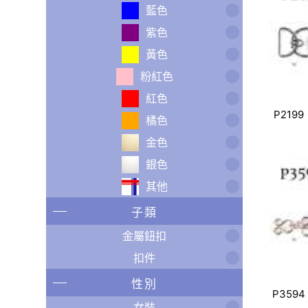
藍色
紫色
黃色
粉紅色
紅色
P2199
橘色
金色
銀色
其他
子類
金屬鈕扣
扣件
性別
P3594
女裝