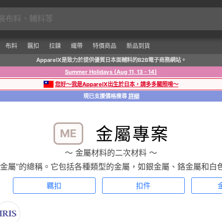
布料
羈扣
拉鍊
織帶
特價商品
新品到貨
ApparelX是致力於提供優質日本面輔料的B2B電子商務網站。
Summer Holidays (Aug 11, 13 - 14)
您好～我是ApparelX出生於日本，請多多關照唷～
現已支援價格搜尋
詳細
金屬專案
ME
〜 金屬材料的二次材料 〜
“金屬”的總稱。它包括各種類型的金屬，如銀金屬、鉻金屬和白
羈扣
扣件