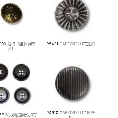
900
鈕扣（甜多莉時
P5421
GAFFORELLI花鈕扣
裝）
P4910
GAFFORELLI金針鈕
7F
壓力鑄造圓形扣有
扣