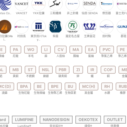
otas Co..
VANCET
YKK拉鍊
三和纖維
井上針織
仙田 SENDA
修剪器
富士克FU
日拉鍊(Wa
村田長
東京田川Tok
柴屋
瀧定名古屋
王牌皇冠
田村駒
郡是
l..
y..
E
PA
WO
LI
CV
MA
EA
PVC
PE
滌綸
尼龍
羊毛
麻
人造絲
腈綸
氨綸
聚氯乙烯
聚乙烯
AL
MB
ST
NSL
PBR
ZI
IR
COP
M
鋁
黃銅
不銹鋼
鎳銀
磷青銅
鋅
鐵
銅
金
MC(D)
BPA
BE
BPE
BU
MC(H)
RH
RUB
澆鑄
生物尼龍
生物滌綸
生物聚乙烯
生物尿素
高金屬
水鑽
橡膠
ard
LUMIFINE
NANODESIGN
OEKOTEX
OUTLET
防水拉鍊
Lumifine®
奈米設計®
環保®
特惠價