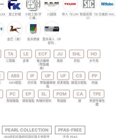
JIX
富士針織
小紋工房(宇
川越政
帝人 TEIJIN
新道良質（SI
日東紡 Nitt..
仁纖..
C）
金巴（東）
長井撚線
雲井美人（中
部別..
TA
LE
ECF
JU
SHL
HO
三醋酸
皮革
複合纖維
黃麻
貝殼
水牛角
（聚酯纖
維）
E
ABS
IP
UP
UF
CS
PP
屬
ABS樹脂
仿珍珠
聚酯纖維樹
尿素樹脂
酪蛋白樹脂
丙綸
脂
PC
EP
SL
POM
CA
TPE
聚碳酸酯
環氧樹脂
有機矽塑料
聚縮醛
碳
熱塑性彈性
體
PEARL COLLECTION
PFAS-FREE
IRIS紐扣珍珠紐扣與珍珠五金配件
不含 PFAS