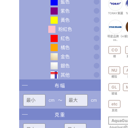
藍色
紫色
TORAY東麗
T
黃色
粉紅色
明星品牌（H
朝
紅色
os..
橘色
CO
金色
棉
銀色
NU
其他
椰殼
布幅
GL
玻璃
cm
〜
cm
etc
其他
克重
AquaGu
AquaGuard