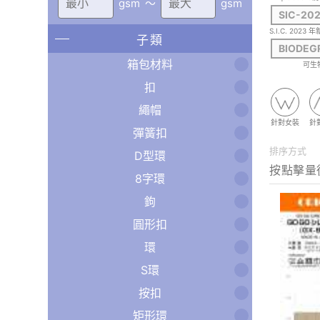
gsm
〜
gsm
SIC-20
S.I.C. 2023
子類
BIODEG
箱包材料
可生
扣
繩帽
針對女裝
針
彈簧扣
排序方式
D型環
8字環
鉤
圓形扣
環
S環
按扣
矩形環