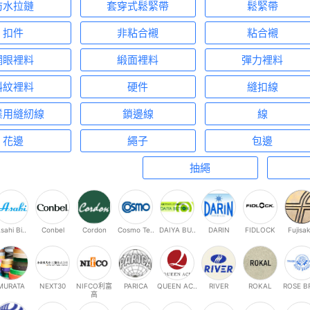
防水拉鏈
套穿式鬆緊帶
鬆緊帶
扣件
非粘合襯
粘合襯
網眼裡料
緞面裡料
彈力裡料
斜紋裡料
硬件
縫扣線
業用縫紉線
鎖邊線
線
花邊
繩子
包邊
抽繩
sahi Bi..
Conbel
Cordon
Cosmo Te..
DAIYA BU..
DARIN
FIDLOCK
Fujisak
MURATA
NEXT30
NIFCO利富
PARICA
QUEEN AC..
RIVER
ROKAL
ROSE BR
高