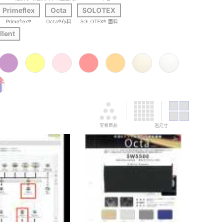
Primeflex
Octa
SOLOTEX
Primeflex®
Octa®布料
SOLOTEX® 面料
llent
查看商品
看尺寸