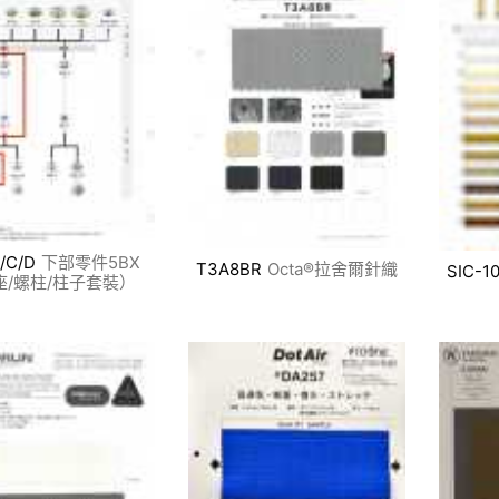
/C/D
下部零件5BX
T3A8BR
Octa®拉舍爾針織
SIC-1
座/螺柱/柱子套裝）