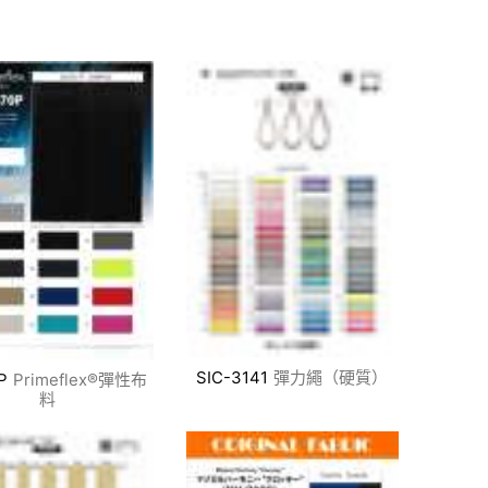
SIC-3141
彈力繩（硬質）
P
Primeflex®彈性布
料