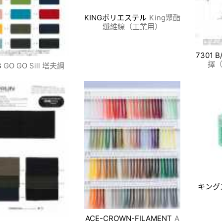
KINGポリエステル
King聚酯
纖維線（工業用）
7301 B
擇（
8
GO GO Sill 塔夫綢
キング
ACE-CROWN-FILAMENT
A