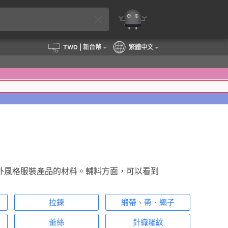
TWD
| 新台幣
繁體中文
外風格服裝產品的材料。輔料方面，可以看到
拉鍊
緞帶、帶、繩子
蕾絲
針織羅紋