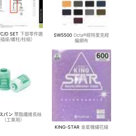
/C/D SET
下部零件選
SW5500
Octa®經特里克經
插座/螺柱/柱組）
編網布
スパン
聚酯纖維長絲
（工業用）
KING-STAR
金星機繡花線