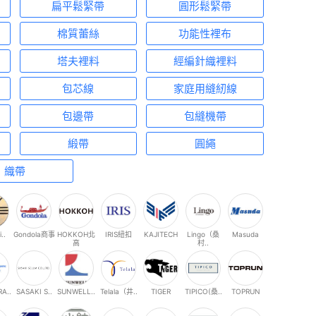
扁平鬆緊帶
圓形鬆緊帶
棉質蕾絲
功能性裡布
塔夫裡料
經編針織裡料
包芯線
家庭用縫紉線
包邊帶
包縫機帶
緞帶
圓繩
織帶
i..
Gondola商事
HOKKOH北
IRIS紐扣
KAJITECH
Lingo（桑
Masuda
高
村..
A..
SASAKI S..
SUNWELL..
Telala（井..
TIGER
TIPICO(桑..
TOPRUN