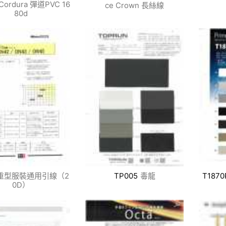
Cordura 彈道PVC 16
ce Crown 長絲線
80d
重型服裝通用引線（2
TP005
毒龍
T1870
0D）