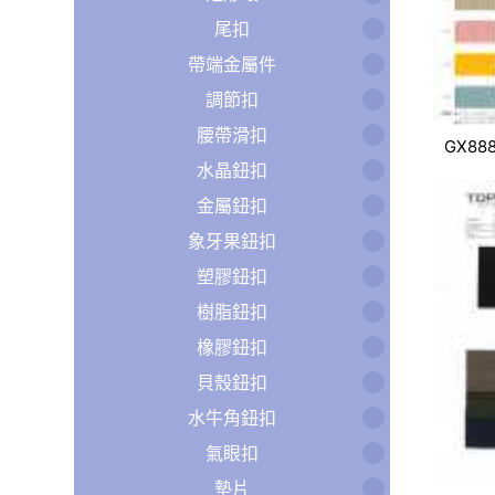
尾扣
帶端金屬件
調節扣
腰帶滑扣
GX88
水晶鈕扣
金屬鈕扣
象牙果鈕扣
塑膠鈕扣
樹脂鈕扣
橡膠鈕扣
貝殼鈕扣
水牛角鈕扣
氣眼扣
墊片