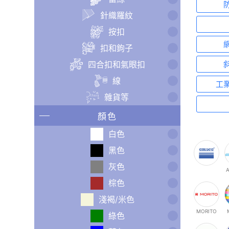
針織羅紋
按扣
扣和鉤子
四合扣和氣眼扣
線
工
雜貨等
顏色
白色
黑色
灰色
A
棕色
淺褐/米色
MORITO
綠色