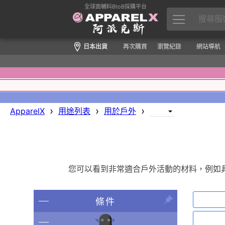
全球面輔料BtoB採購平台
日本出貨
再次購買
瀏覽紀錄
網站導航
›
›
›
ApparelX
用途列表
用於戶外
您可以看到非常適合戶外活動的材料，例如
條件