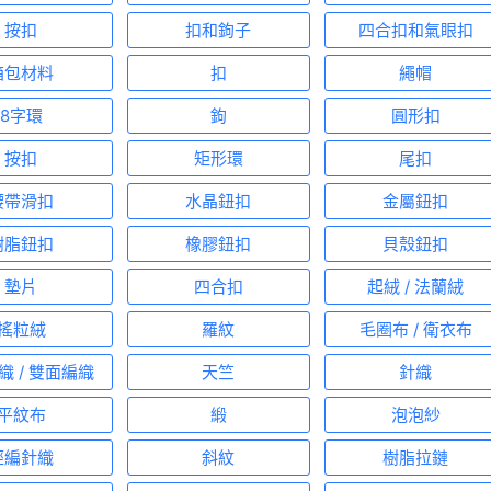
按扣
扣和鉤子
四合扣和氣眼扣
箱包材料
扣
繩帽
8字環
鉤
圓形扣
按扣
矩形環
尾扣
腰帶滑扣
水晶鈕扣
金屬鈕扣
樹脂鈕扣
橡膠鈕扣
貝殼鈕扣
墊片
四合扣
起絨 / 法蘭絨
搖粒絨
羅紋
毛圈布 / 衛衣布
織 / 雙面編織
天竺
針織
平紋布
緞
泡泡紗
經編針織
斜紋
樹脂拉鏈