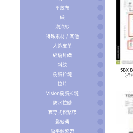
平紋布
緞
泡泡紗
特殊素材 / 其他
人造皮革
經編針織
斜紋
5BX B
樹脂拉鏈
（插
拉片
Vislon樹脂拉鏈
防水拉鏈
套穿式鬆緊帶
鬆緊帶
扁平鬆緊帶