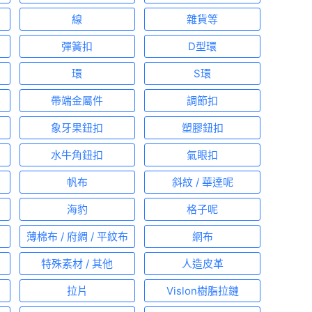
線
雜貨等
彈簧扣
D型環
環
S環
帶端金屬件
調節扣
象牙果鈕扣
塑膠鈕扣
水牛角鈕扣
氣眼扣
帆布
斜紋 / 華達呢
海豹
格子呢
薄棉布 / 府綢 / 平紋布
網布
特殊素材 / 其他
人造皮革
拉片
Vislon樹脂拉鏈