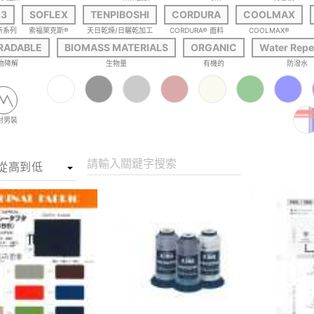
23
SOFLEX
TENPIBOSHI
CORDURA
COOLMAX
 年新系列
索福萊克斯®
天日乾燥/日曬乾加工
CORDURA® 面料
COOLMAX®
RADABLE
BIOMASS MATERIALS
ORGANIC
Water Repe
物降解
生物量
有機的
防潑水
對男裝
請輸入關鍵字搜索