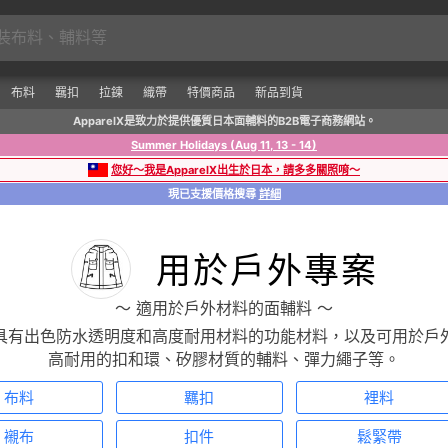
布料
羈扣
拉鍊
織帶
特價商品
新品到貨
ApparelX是致力於提供優質日本面輔料的B2B電子商務網站。
Summer Holidays (Aug 11, 13 - 14)
您好～我是ApparelX出生於日本，請多多關照唷～
現已支援價格搜尋
詳細
用於戶外專案
〜 適用於戶外材料的面輔料 〜
具有出色防水透明度和高度耐用材料的功能材料，以及可用於戶
高耐用的扣和環、矽膠材質的輔料、彈力繩子等。
布料
羈扣
裡料
襯布
扣件
鬆緊帶