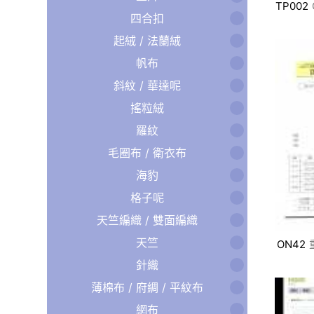
TP002
四合扣
起絨 / 法蘭絨
帆布
斜紋 / 華達呢
搖粒絨
羅紋
毛圈布 / 衛衣布
海豹
格子呢
天竺編織 / 雙面編織
天竺
ON42
針織
薄棉布 / 府綢 / 平紋布
網布