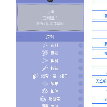
上傳
面料圖片
拖拽到此處或單擊
類別
布料
羈扣
裡料
拉鍊
緞帶、帶、繩子
天竺編
襯布
扣件
鬆緊帶
蕾絲