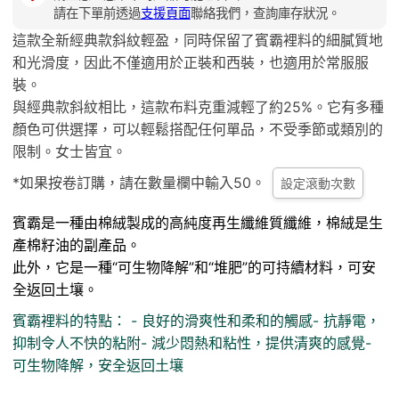
請在下單前透過
支援頁面
聯絡我們，查詢庫存狀況。
這款全新經典款斜紋輕盈，同時保留了賓霸裡料的細膩質地
和光滑度，因此不僅適用於正裝和西裝，也適用於常服服
裝。
與經典款斜紋相比，這款布料克重減輕了約25%。它有多種
顏色可供選擇，可以輕鬆搭配任何單品，不受季節或類別的
限制。女士皆宜。
*如果按卷訂購，請在數量欄中輸入50。
設定滾動次數
賓霸是一種由棉絨
製成的高純度再生纖維質纖維
，棉絨是生
產棉籽油的副產品。
此外，它是一種“
可生物降解”
和
“堆肥
”的
可持續材料
，可安
全返回土壤。
賓霸裡料的特點： - 良好的滑爽性和柔和的觸感- 抗靜電，
抑制令人不快的粘附- 減少悶熱和粘性，提供清爽的感覺-
可生物降解，安全返回土壤