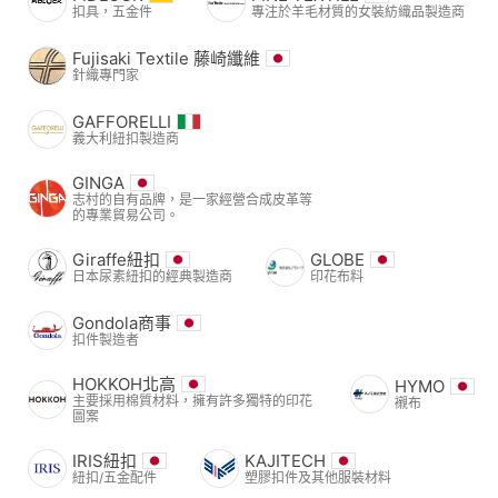
扣具，五金件
專注於羊毛材質的女裝紡織品製造商
Fujisaki Textile 藤崎纖維
針織專門家
GAFFORELLI
義大利紐扣製造商
GINGA
志村的自有品牌，是一家經營合成皮革等
的專業貿易公司。
Giraffe紐扣
GLOBE
日本尿素紐扣的經典製造商
印花布料
Gondola商事
扣件製造者
HOKKOH北高
HYMO
主要採用棉質材料，擁有許多獨特的印花
襯布
圖案
IRIS紐扣
KAJITECH
紐扣/五金配件
塑膠扣件及其他服裝材料