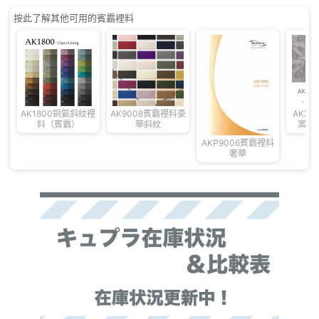
按此了解其他可用的賓霸裡料
AK1800銅氨斜紋裡
AK9008賓霸裡料豪
AKX1
料（賓霸）
華斜紋
案奢
AKP9006賓霸裡料
奢華