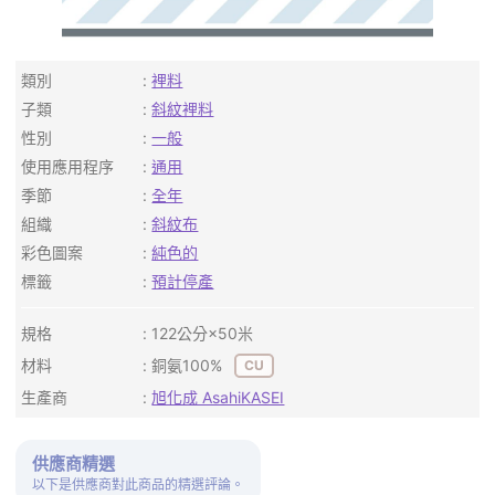
類別
裡料
子類
斜紋裡料
性別
一般
使用應用程序
通用
季節
全年
組織
斜紋布
彩色圖案
純色的
標籤
預計停產
規格
122公分×50米
材料
銅氨100%
CU
生產商
旭化成 AsahiKASEI
供應商精選
以下是供應商對此商品的精選評論。