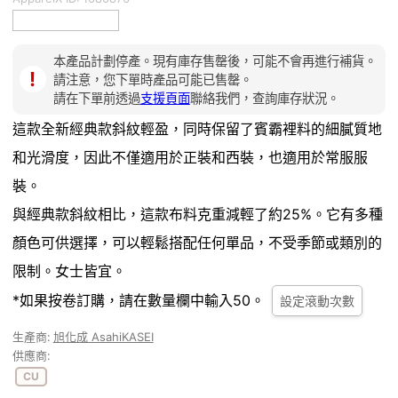
本產品計劃停產。現有庫存售罄後，可能不會再進行補貨。
！
請注意，您下單時產品可能已售罄。
請在下單前透過
支援頁面
聯絡我們，查詢庫存狀況。
這款全新經典款斜紋輕盈，同時保留了賓霸裡料的細膩質地
和光滑度，因此不僅適用於正裝和西裝，也適用於常服服
裝。
與經典款斜紋相比，這款布料克重減輕了約25%。它有多種
顏色可供選擇，可以輕鬆搭配任何單品，不受季節或類別的
限制。女士皆宜。
*如果按卷訂購，請在數量欄中輸入50。
設定滾動次數
生產商:
旭化成 AsahiKASEI
供應商:
CU