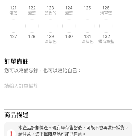
121
122
123
124
125
126
淺藍
淺藍
藍色的
淺藍
海軍藍
127
128
129
130
131
132
深紫色
深灰色
鐵海軍藍
訂單備註
您可以寫備忘錄，也可以寫給自己：
請輸入訂單備註
商品描述
本產品計劃停產。現有庫存售罄後，可能不會再進行補貨。
！
請注意，您下單時產品可能已售罄。