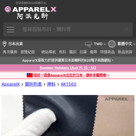
全球面輔料BtoB採購平台
日本出貨
TWD
繁體中文
再次購買
瀏覽紀錄
網站導航
布料
羈扣
拉鍊
織帶
特價商品
新品到貨
ApparelX是致力於提供優質日本面輔料的B2B電子商務網站。
Summer Holidays (Aug 11, 13 - 14)
您好～我是ApparelX出生於日本，請多多關照唷～
›
›
›
ApparelX
類別列表
裡料
AK1560