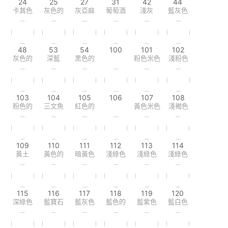
24
25
27
31
42
44
卡其色
灰色的
灰亞麻
葡萄酒
淺灰
藍灰色
48
53
54
100
101
102
灰色的
深藍
黑色的
粉色米色
淺粉色
103
104
105
106
107
108
粉色的
三文魚
紅色的
黃色米色
淺褐色
109
110
111
112
113
114
黃土
黃色的
暗黃色
淺綠色
淺綠色
淺綠色
115
116
117
118
119
120
深綠色
藍寶石
藍灰色
藍色的
藍紫色
藍白色