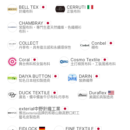
BELL TEX
CERRUTI
針織布料
正裝布料
CHAMBRAY
常服布料，專門生產天然纖維，色織襯衫
布料。
COLLECT
Conbel
丹寧布，具有復古感和永續環保性
襯布
Coral
Cosmo Textile
舞台佈料和女裝布料
主打棉質布料，工裝風格布料
DAIYA BUTTON
DARIN
知名日本紐扣製造商
裝飾織帶
DUCK TEXTILE
Duraflex
廣島・備中備後牛仔布料/丹寧布
美國扣具製造商
exterial中野針織工業
推出exterial品牌的和歌山縣高野口町工
藝毛皮製造商
FIDLOCK
FINE TEXTILE