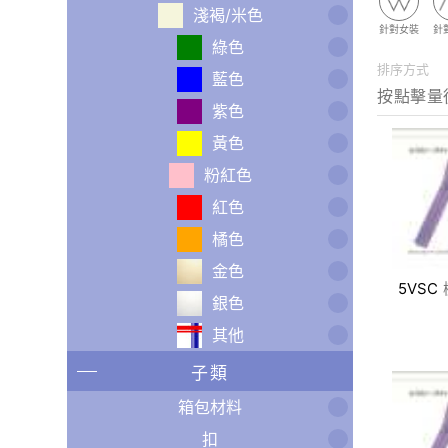
淺褐/米色
針對女裝
針
綠色
排序方式
藍色
紫色
黃色
粉紅色
紅色
橘色
金色
5VSC
銀色
其他
子類
箱包材料
扣