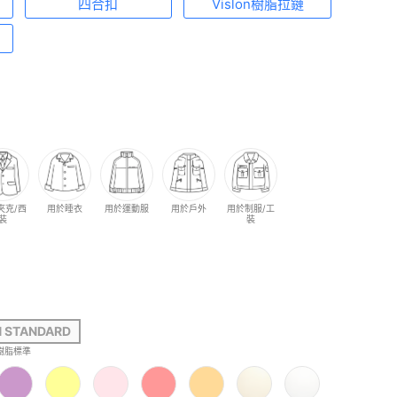
四合扣
Vislon樹脂拉鏈
夾克/西
用於睡衣
用於運動服
用於戶外
用於制服/工
裝
裝
N STANDARD
樹脂標準