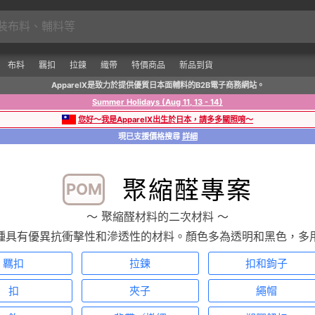
布料
羈扣
拉鍊
織帶
特價商品
新品到貨
ApparelX是致力於提供優質日本面輔料的B2B電子商務網站。
Summer Holidays (Aug 11, 13 - 14)
您好～我是ApparelX出生於日本，請多多關照唷～
現已支援價格搜尋
詳細
聚縮醛專案
POM
〜 聚縮醛材料的二次材料 〜
種具有優異抗衝擊性和滲透性的材料。顏色多為透明和黑色，多
羈扣
拉鍊
扣和鉤子
扣
夾子
繩帽