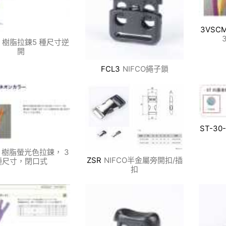
3VSC
樹脂拉鍊5 種尺寸逆
開
FCL3
NIFCO繩子鎖
ST-30
樹脂螢光色拉鍊， 3
ZSR
NIFCO半金屬旁開扣/插
種尺寸，閉口式
扣