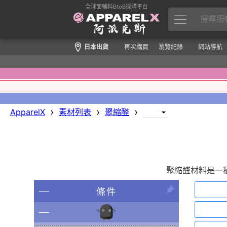
全球面輔料BtoB採購平台
日本出貨
再次購買
瀏覽紀錄
網站導航
›
›
›
ApparelX
素材列表
聚縮醛
聚縮醛材料是一
條件