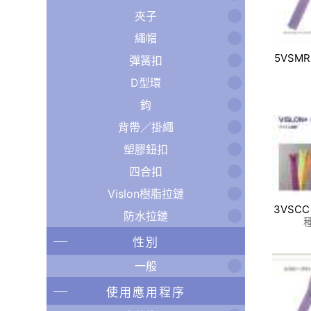
夾子
繩帽
5VSMR
彈簧扣
D型環
鉤
背帶／掛繩
塑膠鈕扣
四合扣
Vislon樹脂拉鏈
3VSCC
防水拉鏈
性別
一般
使用應用程序