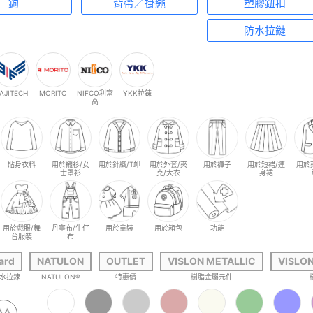
鉤
背帶／掛繩
塑膠鈕扣
防水拉鏈
AJITECH
MORITO
NIFCO利富
YKK拉鍊
高
貼身衣料
用於襯衫/女
用於針織/T卹
用於外套/夾
用於褲子
用於短裙/連
用於
士罩衫
克/大衣
身裙
用於戲服/舞
丹寧布/牛仔
用於童裝
用於箱包
功能
台服裝
布
ard
NATULON
OUTLET
VISLON METALLIC
VISLO
防水拉鍊
NATULON®
特惠價
樹脂金屬元件