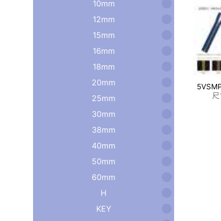
10mm
12mm
15mm
16mm
18mm
20mm
5VSM
尺
25mm
30mm
38mm
40mm
50mm
60mm
H
KEY