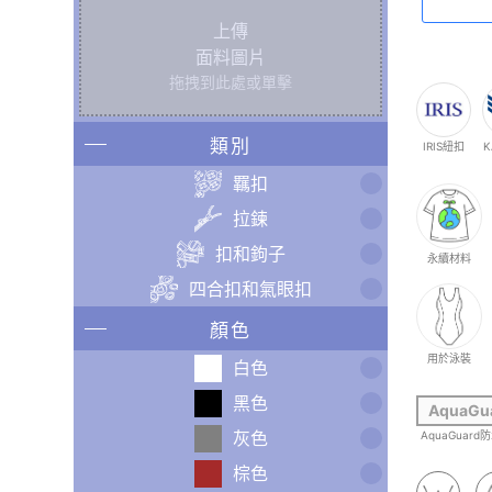
上傳
面料圖片
拖拽到此處或單擊
類別
IRIS紐扣
K
羈扣
拉鍊
扣和鉤子
永續材料
四合扣和氣眼扣
顏色
用於泳裝
白色
黑色
AquaGu
灰色
AquaGuard
棕色