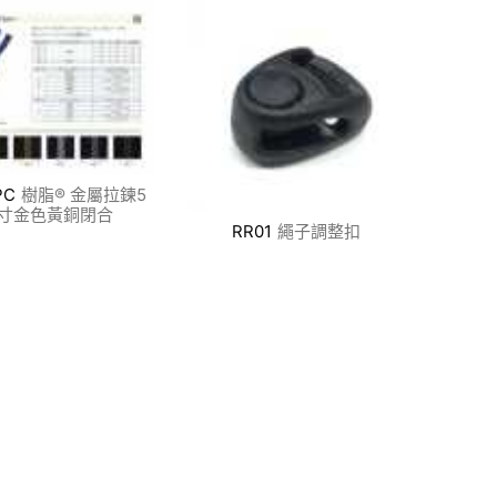
PC
樹脂® 金屬拉鍊5
寸金色黃銅閉合
RR01
繩子調整扣