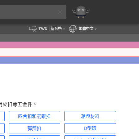
TWD
| 新台幣
繁體中文
用於扣等五金件。
四合扣和氣眼扣
箱包材料
彈簧扣
D型環