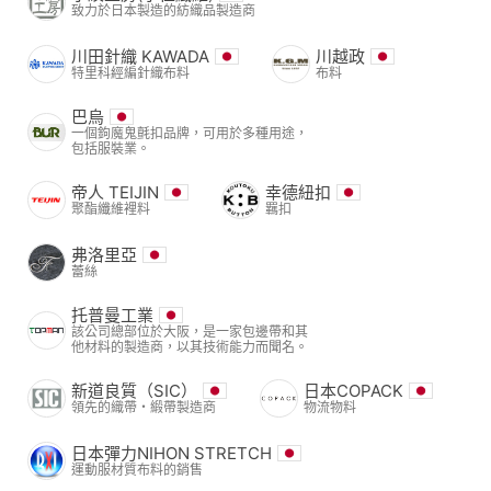
致力於日本製造的紡織品製造商
川田針織 KAWADA
川越政
特里科經編針織布料
布料
巴烏
一個鉤魔鬼氈扣品牌，可用於多種用途，
包括服裝業。
帝人 TEIJIN
幸德紐扣
聚酯纖維裡料
羈扣
弗洛里亞
蕾絲
托普曼工業
該公司總部位於大阪，是一家包邊帶和其
他材料的製造商，以其技術能力而聞名。
新道良質（SIC）
日本COPACK
領先的織帶・緞帶製造商
物流物料
日本彈力NIHON STRETCH
運動服材質布料的銷售