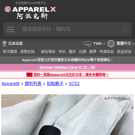
全球面輔料BtoB採購平台
日本出貨
TWD
繁體中文
再次購買
瀏覽紀錄
網站導航
布料
羈扣
拉鍊
織帶
特價商品
新品到貨
ApparelX是致力於提供優質日本面輔料的B2B電子商務網站。
Summer Holidays (Aug 11, 13 - 14)
您好～我是ApparelX出生於日本，請多多關照唷～
›
›
›
ApparelX
類別列表
扣和鉤子
SCS2