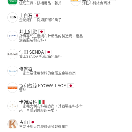
縫紉工具、修補用品、雜貨
彈性布料綜合商社
上白石
金屬配件，例如扣環和鉤子
井上針織
針織專門生產網布針織品的製造商，產品
涵蓋服裝和布料。
仙田 SENDA
仙田SENDA 帆布/箱包布料
修剪器
一家主要使用材料的金屬五金製造商
協和蕾絲 KYOWA LACE
蕾絲
卡諾尼科
一家義大利布料製造商，其西裝布料多年
來一直受到裁縫的喜愛。
古山
主要使用天然纖維研發製造布料。