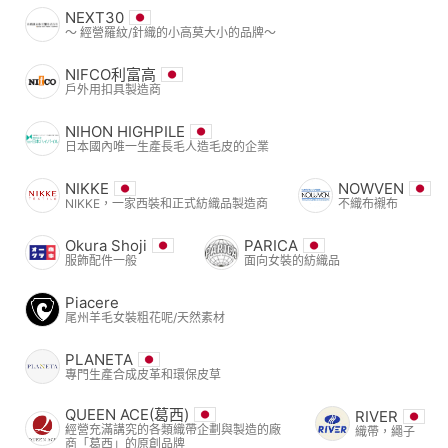
NEXT30
〜 經營羅紋/針織的小高莫大小的品牌〜
NIFCO利富高
戶外用扣具製造商
NIHON HIGHPILE
日本國內唯一生產長毛人造毛皮的企業
NIKKE
NOWVEN
NIKKE，一家西裝和正式紡織品製造商
不織布襯布
Okura Shoji
PARICA
服飾配件一般
面向女裝的紡織品
Piacere
尾州羊毛女裝粗花呢/天然素材
PLANETA
專門生產合成皮革和環保皮草
QUEEN ACE(葛西)
RIVER
經營充滿講究的各類織帶企劃與製造的廠
織帶，繩子
商「葛西」的原創品牌