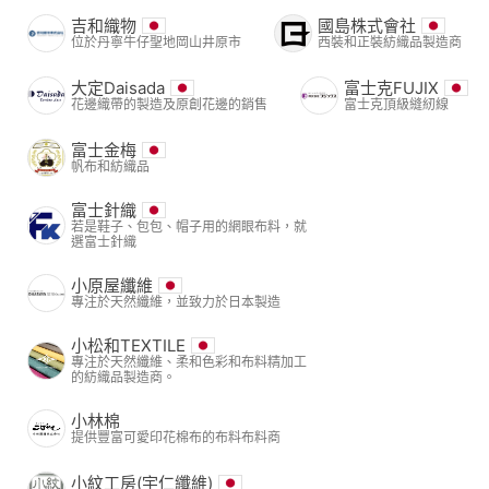
吉和織物
國島株式會社
位於丹寧牛仔聖地岡山井原市
西裝和正裝紡織品製造商
大定Daisada
富士克FUJIX
花邊織帶的製造及原創花邊的銷售
富士克頂級縫紉線
富士金梅
帆布和紡織品
富士針織
若是鞋子、包包、帽子用的網眼布料，就
選富士針織
小原屋纖維
專注於天然纖維，並致力於日本製造
小松和TEXTILE
專注於天然纖維、柔和色彩和布料精加工
的紡織品製造商。
小林棉
提供豐富可愛印花棉布的布料布料商
小紋工房(宇仁纖維)