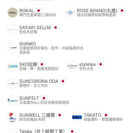
ROKAL
ROSE BRAND(丸進)
專門生產軍服/工裝布料
領先的織帶和緞帶製造商
SASAKI SELLM
佐佐木紡織
SHINKO
主要經營用於箱包、配件、內裝裝飾的合
成皮革
SKO拉鍊
styletex
拉鍊、帶、鉤魔鬼氈黏扣
布料大衣
SUNCORONA ODA
歐根紗，女士布料
SUNFELT
日本國內No.1的彩色氈布製造商
SUNWELL 三維爾
TAKATO
綜合紡織品/布料
銅氨裡料、聚酯纖維裡料
Telala（井上緞帶工業）