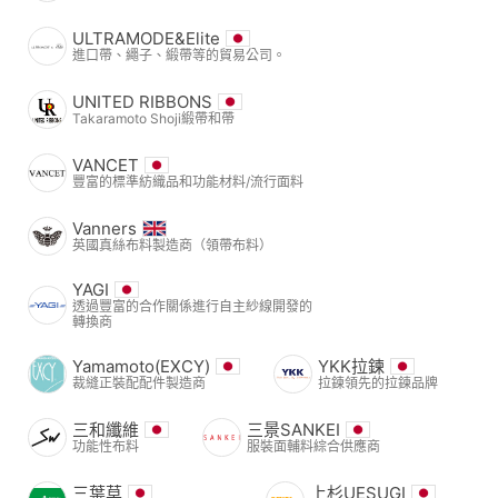
ULTRAMODE&Elite
進口帶、繩子、緞帶等的貿易公司。
UNITED RIBBONS
Takaramoto Shoji緞帶和帶
VANCET
豐富的標準紡織品和功能材料/流行面料
Vanners
英國真絲布料製造商（領帶布料）
YAGI
透過豐富的合作關係進行自主紗線開發的
轉換商
Yamamoto(EXCY)
YKK拉鍊
裁縫正裝配配件製造商
拉鍊領先的拉鍊品牌
三和纖維
三景SANKEI
功能性布料
服裝面輔料綜合供應商
三葉草
上杉UESUGI