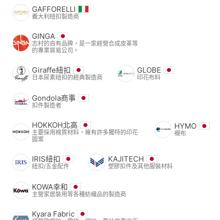
GAFFORELLI
義大利紐扣製造商
GINGA
志村的自有品牌，是一家經營合成皮革等
的專業貿易公司。
Giraffe紐扣
GLOBE
日本尿素紐扣的經典製造商
印花布料
Gondola商事
扣件製造者
HOKKOH北高
HYMO
主要採用棉質材料，擁有許多獨特的印花
襯布
圖案
IRIS紐扣
KAJITECH
紐扣/五金配件
塑膠扣件及其他服裝材料
KOWA幸和
主營家居裝用等各種紡織品的製造商
Kyara Fabric