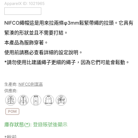
ApparelX ID:
1021965
NIFCO繩帽這是用來拉兩條φ3mm鬆緊帶繩的拉頭。它具有
緊湊的形狀並且不需要打結。
本產品為服飾穿著。
使用前請務必查看詳細的設定說明。
*請勿使用比建議繩子更細的繩子，因為它們可能會鬆動。
生產商:
NIFCO利富高
供應商:
POM
庫存狀態(
*
):
登錄賬號後顯示
*稅前