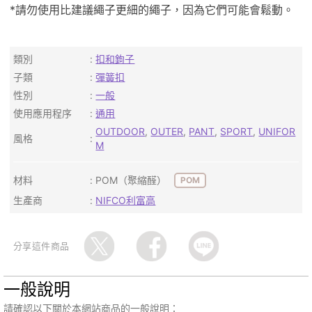
*請勿使用比建議繩子更細的繩子，因為它們可能會鬆動。
類別
扣和鉤子
子類
彈簧扣
性別
一般
使用應用程序
通用
OUTDOOR
,
OUTER
,
PANT
,
SPORT
,
UNIFOR
風格
M
材料
POM（聚縮醛）
POM
生產商
NIFCO利富高
分享這件商品
一般說明
請確認以下關於本網站商品的一般說明：