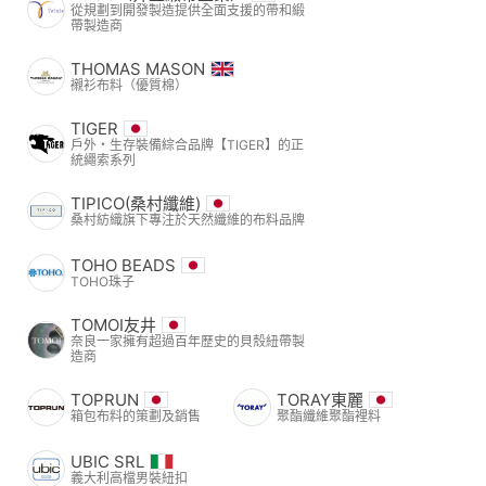
從規劃到開發製造提供全面支援的帶和緞
帶製造商
THOMAS MASON
襯衫布料（優質棉）
TIGER
戶外・生存裝備綜合品牌【TIGER】的正
統繩索系列
TIPICO(桑村纖維)
桑村紡織旗下專注於天然纖維的布料品牌
TOHO BEADS
TOHO珠子
TOMOI友井
奈良一家擁有超過百年歷史的貝殼紐帶製
造商
TOPRUN
TORAY東麗
箱包布料的策劃及銷售
聚酯纖維聚酯裡料
UBIC SRL
義大利高檔男裝紐扣