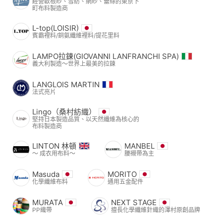
經營歐根紗、雪紡、網紗、蕾絲的東京下
町布料製造商
L-top(LOISIR)
賓霸裡料/銅氨纖維裡料/提花里料
LAMPO拉鍊(GIOVANNI LANFRANCHI SPA)
義大利製造～世界上最美的拉鍊
LANGLOIS MARTIN
法式亮片
Lingo（桑村紡織）
堅持日本製造品質、以天然纖維為核心的
布料製造商
LINTON 林頓
MANBEL
〜 成衣用布料〜
腰襯帶為主
Masuda
MORITO
化學纖維布料
通用五金配件
MURATA
NEXT STAGE
PP織帶
擅長化學纖維針織的澤村原創品牌