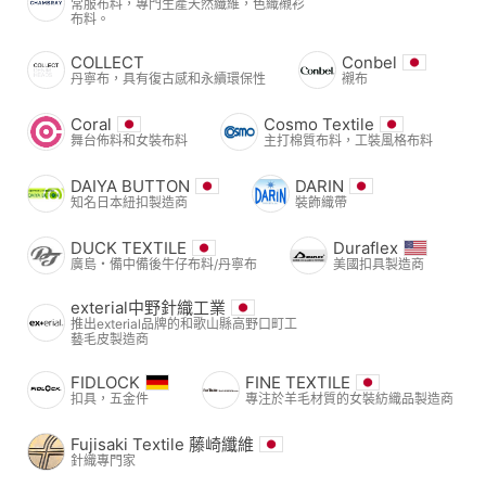
常服布料，專門生產天然纖維，色織襯衫
布料。
COLLECT
Conbel
丹寧布，具有復古感和永續環保性
襯布
Coral
Cosmo Textile
舞台佈料和女裝布料
主打棉質布料，工裝風格布料
DAIYA BUTTON
DARIN
知名日本紐扣製造商
裝飾織帶
DUCK TEXTILE
Duraflex
廣島・備中備後牛仔布料/丹寧布
美國扣具製造商
exterial中野針織工業
推出exterial品牌的和歌山縣高野口町工
藝毛皮製造商
FIDLOCK
FINE TEXTILE
扣具，五金件
專注於羊毛材質的女裝紡織品製造商
Fujisaki Textile 藤崎纖維
針織專門家