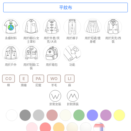
平紋布
永續材料
用於襯衫/女
用於外套/夾
用於褲子
用於短裙/連
用於夾克/西
士罩衫
克/大衣
身裙
裝
用於戶外
用於制服/工
用於箱包
功能
裝
CO
E
PA
WO
LI
棉
滌綸
尼龍
羊毛
麻
針對女裝
針對男裝