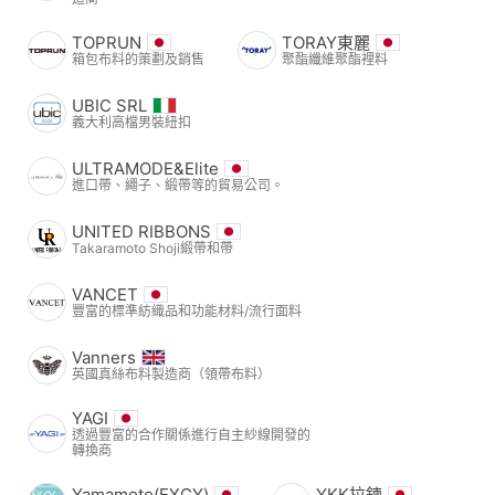
TOPRUN
TORAY東麗
箱包布料的策劃及銷售
聚酯纖維聚酯裡料
UBIC SRL
義大利高檔男裝紐扣
ULTRAMODE&Elite
進口帶、繩子、緞帶等的貿易公司。
UNITED RIBBONS
Takaramoto Shoji緞帶和帶
VANCET
豐富的標準紡織品和功能材料/流行面料
Vanners
英國真絲布料製造商（領帶布料）
YAGI
透過豐富的合作關係進行自主紗線開發的
轉換商
Yamamoto(EXCY)
YKK拉鍊