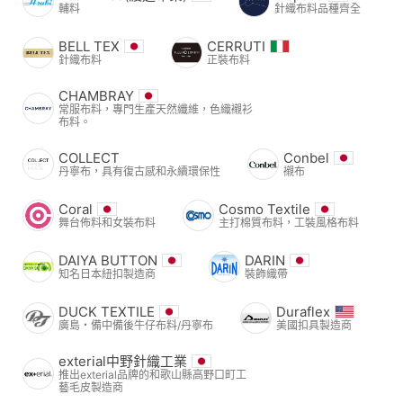
輔料
針織布料品種齊全
BELL TEX
CERRUTI
針織布料
正裝布料
CHAMBRAY
常服布料，專門生產天然纖維，色織襯衫
布料。
COLLECT
Conbel
丹寧布，具有復古感和永續環保性
襯布
Coral
Cosmo Textile
舞台佈料和女裝布料
主打棉質布料，工裝風格布料
DAIYA BUTTON
DARIN
知名日本紐扣製造商
裝飾織帶
DUCK TEXTILE
Duraflex
廣島・備中備後牛仔布料/丹寧布
美國扣具製造商
exterial中野針織工業
推出exterial品牌的和歌山縣高野口町工
藝毛皮製造商