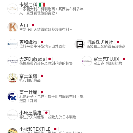
卡諾尼科
一家義大利布料製造商，其西裝布料多年
來一直受到裁縫的喜愛。
古山
主要使用天然纖維研發製造布料。
吉和織物
國島株式會社
位於丹寧牛仔聖地岡山井原市
西裝和正裝紡織品製造商
大定Daisada
富士克FUJIX
花邊織帶的製造及原創花邊的銷售
富士克頂級縫紉線
富士金梅
帆布和紡織品
富士針織
若是鞋子、包包、帽子用的網眼布料，就
選富士針織
小原屋纖維
專注於天然纖維，並致力於日本製造
小松和TEXTILE