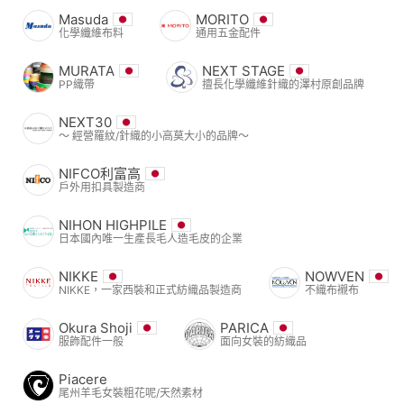
Masuda
MORITO
化學纖維布料
通用五金配件
MURATA
NEXT STAGE
PP織帶
擅長化學纖維針織的澤村原創品牌
NEXT30
〜 經營羅紋/針織的小高莫大小的品牌〜
NIFCO利富高
戶外用扣具製造商
NIHON HIGHPILE
日本國內唯一生產長毛人造毛皮的企業
NIKKE
NOWVEN
NIKKE，一家西裝和正式紡織品製造商
不織布襯布
Okura Shoji
PARICA
服飾配件一般
面向女裝的紡織品
Piacere
尾州羊毛女裝粗花呢/天然素材