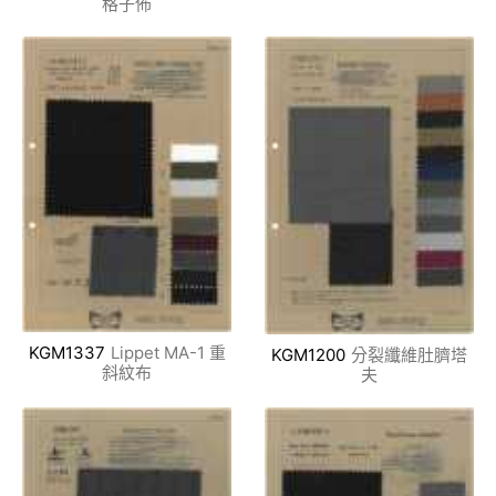
格子佈
KGM1337
Lippet MA-1 重
KGM1200
分裂纖維肚臍塔
斜紋布
夫