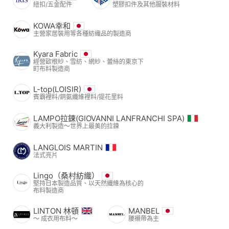
紐扣/五金配件
塑膠扣件及其他服裝材料
KOWA幸和
主營家居裝用等各種紡織品的製造商
Kyara Fabric
經營歐根紗、雪紡、網紗、蕾絲的東京下
町布料製造商
L-top(LOISIR)
賓霸裡料/銅氨纖維裡料/提花里料
LAMPO拉鍊(GIOVANNI LANFRANCHI SPA)
義大利製造～世界上最美的拉鍊
LANGLOIS MARTIN
法式亮片
Lingo（桑村紡織）
堅持日本製造品質、以天然纖維為核心的
布料製造商
LINTON 林頓
MANBEL
〜 成衣用布料〜
腰襯帶為主