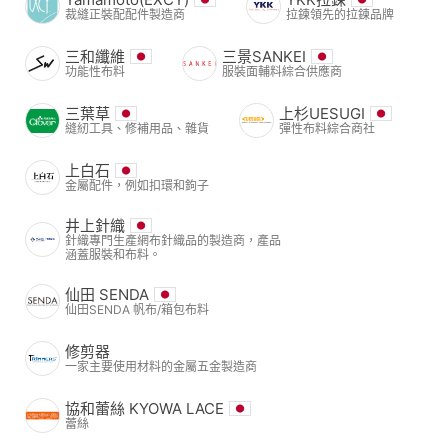
裁縫正裝配配件製造商
拉鍊領先的拉鍊品牌
三和纖維
三景SANKEI
功能性布料
服裝面輔料綜合供應商
三葉草
上杉UESUGI
縫紉工具、修補用品、雜貨
彈性布料綜合商社
上白石
金屬配件，例如扣環和鉤子
井上針織
針織專門生產網布針織品的製造商，產品
涵蓋服裝和布料。
仙田 SENDA
仙田SENDA 帆布/箱包布料
修剪器
一家主要使用材料的金屬五金製造商
協和蕾絲 KYOWA LACE
蕾絲