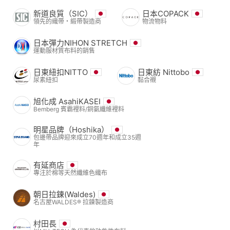
新道良質（SIC）
日本COPACK
領先的織帶・緞帶製造商
物流物料
日本彈力NIHON STRETCH
運動服材質布料的銷售
日東紐扣NITTO
日東紡 Nittobo
尿素紐扣
黏合襯
旭化成 AsahiKASEI
Bemberg 賓霸裡料/銅氨纖維裡料
明星品牌（Hoshika）
包邊帶品牌迎來成立70週年和成立35週
年
有延商店
專注於棉等天然纖維色織布
朝日拉鍊(Waldes)
名古屋WALDES® 拉鍊製造商
村田長