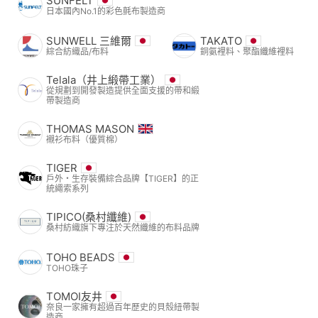
SUNFELT
日本國內No.1的彩色氈布製造商
SUNWELL 三維爾
TAKATO
綜合紡織品/布料
銅氨裡料、聚酯纖維裡料
Telala（井上緞帶工業）
從規劃到開發製造提供全面支援的帶和緞
帶製造商
THOMAS MASON
襯衫布料（優質棉）
TIGER
戶外・生存裝備綜合品牌【TIGER】的正
統繩索系列
TIPICO(桑村纖維)
桑村紡織旗下專注於天然纖維的布料品牌
TOHO BEADS
TOHO珠子
TOMOI友井
奈良一家擁有超過百年歷史的貝殼紐帶製
造商