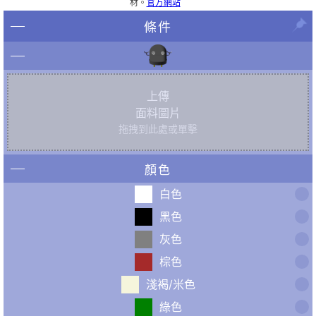
材。
官方網站
條件
上傳
面料圖片
拖拽到此處或單擊
顏色
白色
黑色
灰色
棕色
淺褐/米色
綠色