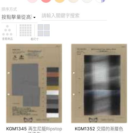
排序方式
請輸入關鍵字搜索
查看商品
看尺寸
KGM1345
再生尼龍Ripstop
KGM1352
交錯的漸層色