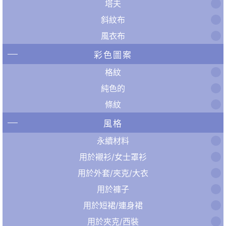
塔夫
斜紋布
風衣布
彩色圖案
格紋
純色的
條紋
風格
永續材料
用於襯衫/女士罩衫
用於外套/夾克/大衣
用於褲子
用於短裙/連身裙
用於夾克/西裝