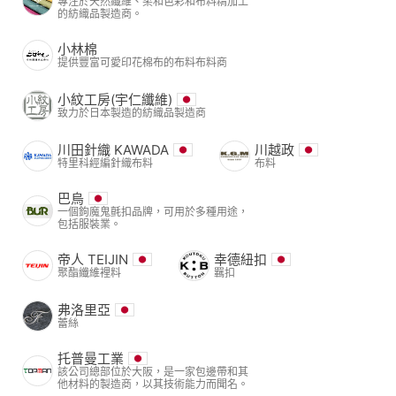
專注於天然纖維、柔和色彩和布料精加工
的紡織品製造商。
小林棉
提供豐富可愛印花棉布的布料布料商
小紋工房(宇仁纖維)
致力於日本製造的紡織品製造商
川田針織 KAWADA
川越政
特里科經編針織布料
布料
巴烏
一個鉤魔鬼氈扣品牌，可用於多種用途，
包括服裝業。
帝人 TEIJIN
幸德紐扣
聚酯纖維裡料
羈扣
弗洛里亞
蕾絲
托普曼工業
該公司總部位於大阪，是一家包邊帶和其
他材料的製造商，以其技術能力而聞名。