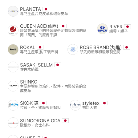
PLANETA
專門生產合成皮革和環保皮草
QUEEN ACE(葛西)
RIVER
經營充滿講究的各類織帶企劃與製造的廠
織帶，繩子
商「葛西」的原創品牌
ROKAL
ROSE BRAND(丸進)
專門生產軍服/工裝布料
領先的織帶和緞帶製造商
SASAKI SELLM
佐佐木紡織
SHINKO
主要經營用於箱包、配件、內裝裝飾的合
成皮革
SKO拉鍊
styletex
拉鍊、帶、鉤魔鬼氈黏扣
布料大衣
SUNCORONA ODA
歐根紗，女士布料