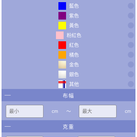
藍色
紫色
黃色
粉紅色
紅色
橘色
金色
銀色
其他
布幅
cm
〜
cm
克重