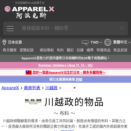
全球面輔料BtoB採購平台
日本出貨
TWD
繁體中文
再次購買
瀏覽紀錄
網站導航
布料
羈扣
拉鍊
織帶
特價商品
新品到貨
ApparelX是致力於提供優質日本面輔料的B2B電子商務網站。
Summer Holidays (Aug 11, 13 - 14)
您好～我是ApparelX出生於日本，請多多關照唷～
現已支援價格搜尋
詳細
›
›
›
ApparelX
廠商列表
川越政
川越政的物品
〜 布料 〜
川越政傾聽顧客的需求，由各位員工共同討論，創造出有價值的布料。其魅力之
一，是憑藉大廠商所沒有的獨創企劃力所誕生的，充滿手工感的國內外原創庫存素