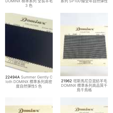
DOMINX 標準系列 全長羊毛
系列 SP100'線全年自然彈性
3 色
22494A
Summer Gently C
21962
塔斯馬尼亞混紡羊毛
loth DOMINX 標準系列高密
DOMINX 標準系列高品質千
度自然彈性5 色
鳥千鳥格