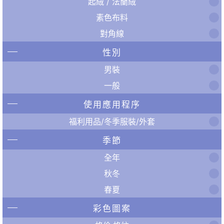
起絨 / 法蘭絨
素色布料
對角線
性別
男裝
一般
使用應用程序
福利用品/冬季服裝/外套
季節
全年
秋冬
春夏
彩色圖案