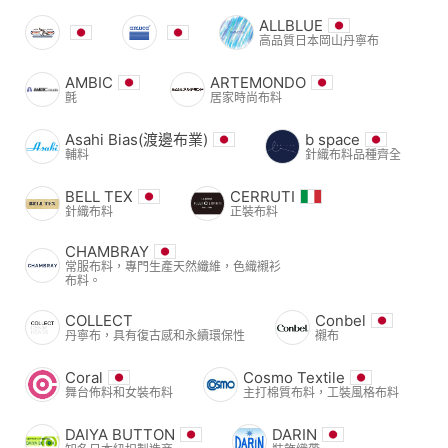
ALLBLUE
高品質日本岡山丹寧布
AMBIC
ARTEMONDO
氈
居家時尚布料
Asahi Bias(渡邊布業)
b space
輔料
針織布料品種齊全
BELL TEX
CERRUTI
針織布料
正裝布料
CHAMBRAY
常服布料，專門生產天然纖維，色織襯衫
布料。
COLLECT
Conbel
丹寧布，具有復古感和永續環保性
襯布
Coral
Cosmo Textile
舞台佈料和女裝布料
主打棉質布料，工裝風格布料
DAIYA BUTTON
DARIN