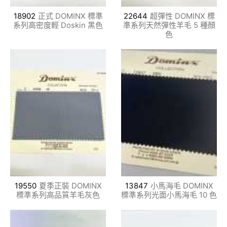
18902
正式 DOMINX 標準
22644
超彈性 DOMINX 標
系列高密度輕 Doskin 黑色
準系列天然彈性羊毛 5 種顏
色
19550
夏季正裝 DOMINX
13847
小馬海毛 DOMINX
標準系列高品質羊毛灰色
標準系列光面小馬海毛 10 色