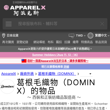
全球面輔料BtoB採購平台
日本出貨
TWD
繁體中文
再次購買
瀏覽紀錄
網站導航
布料
羈扣
拉鍊
織帶
特價商品
新品到貨
ApparelX是致力於提供優質日本面輔料的B2B電子商務網站。
Summer Holidays (Aug 11, 13 - 14)
您好～我是ApparelX出生於日本，請多多關照唷～
現已支援價格搜尋
詳細
›
›
›
ApparelX
廠商列表
葛根毛織物（DOMINX）
葛根毛織物（DOMIN
X）的物品
〜 西裝和正裝紡織品製造商 〜
成立於1912年。 1931年，公司轉而使用麻和棉織物，並開始生產尾州。 Schonher
r 織布機自昭和初期開始使用，但隨著噴氣織機等高速織機的普及，現已停止生產，