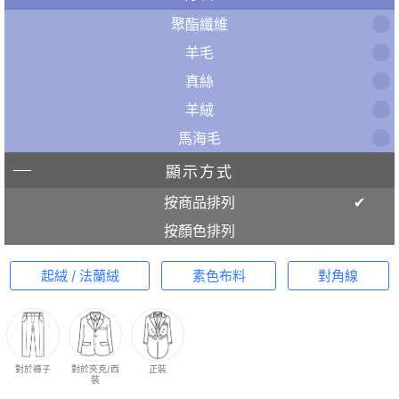
聚酯纖維
羊毛
真絲
羊絨
馬海毛
顯示方式
按商品排列
按顏色排列
起絨 / 法蘭絨
素色布料
對角線
對於褲子
對於夾克/西
正裝
裝