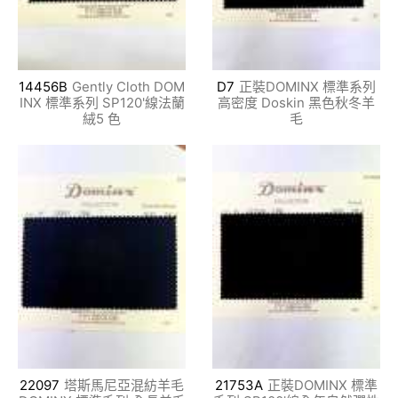
14456B
Gently Cloth DOM
D7
正裝DOMINX 標準系列
INX 標準系列 SP120'線法蘭
高密度 Doskin 黑色秋冬羊
絨5 色
毛
22097
塔斯馬尼亞混紡羊毛
21753A
正裝DOMINX 標準