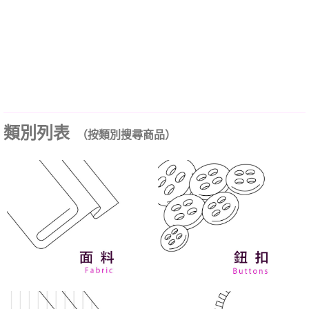
類別列表
（按類別搜尋商品）