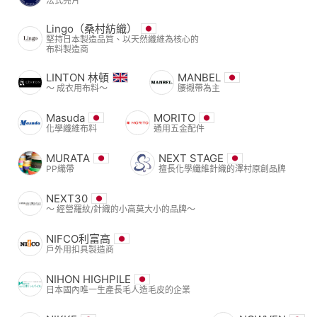
法式亮片
Lingo（桑村紡織）
堅持日本製造品質、以天然纖維為核心的
布料製造商
LINTON 林頓
MANBEL
〜 成衣用布料〜
腰襯帶為主
Masuda
MORITO
化學纖維布料
通用五金配件
MURATA
NEXT STAGE
PP織帶
擅長化學纖維針織的澤村原創品牌
NEXT30
〜 經營羅紋/針織的小高莫大小的品牌〜
NIFCO利富高
戶外用扣具製造商
NIHON HIGHPILE
日本國內唯一生產長毛人造毛皮的企業