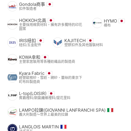
Gondola商事
扣件製造者
HOKKOH北高
HYMO
主要採用棉質材料，擁有許多獨特的印花
襯布
圖案
IRIS紐扣
KAJITECH
紐扣/五金配件
塑膠扣件及其他服裝材料
KOWA幸和
主營家居裝用等各種紡織品的製造商
Kyara Fabric
經營歐根紗、雪紡、網紗、蕾絲的東京下
町布料製造商
L-top(LOISIR)
賓霸裡料/銅氨纖維裡料/提花里料
LAMPO拉鍊(GIOVANNI LANFRANCHI SPA)
義大利製造～世界上最美的拉鍊
LANGLOIS MARTIN