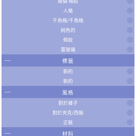
格倫·格紋
人格
千鳥格/千鳥格
純色的
條紋
窗玻璃
標籤
新的
新的
風格
對於褲子
對於夾克/西裝
正裝
材料