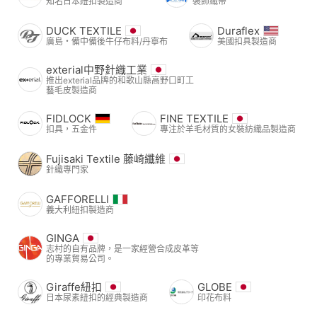
知名日本紐扣製造商
裝飾織帶
DUCK TEXTILE
Duraflex
廣島・備中備後牛仔布料/丹寧布
美國扣具製造商
exterial中野針織工業
推出exterial品牌的和歌山縣高野口町工
藝毛皮製造商
FIDLOCK
FINE TEXTILE
扣具，五金件
專注於羊毛材質的女裝紡織品製造商
Fujisaki Textile 藤崎纖維
針織專門家
GAFFORELLI
義大利紐扣製造商
GINGA
志村的自有品牌，是一家經營合成皮革等
的專業貿易公司。
Giraffe紐扣
GLOBE
日本尿素紐扣的經典製造商
印花布料