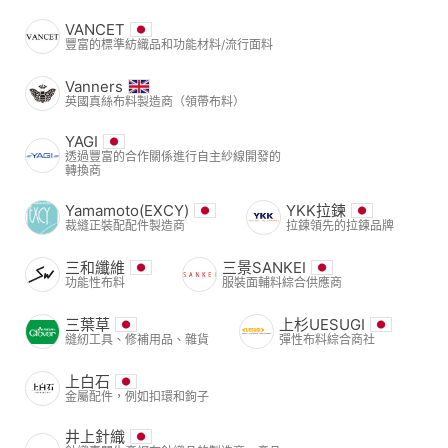
VANCET
豐富的標準紡織品和功能材料/流行面料
Vanners
英國真絲布料製造商（領帶布料）
YAGI
透過豐富的合作關係進行自主紗線開發的
轉換商
Yamamoto(EXCY)
YKK拉鍊
裁縫正裝配配件製造商
拉鍊領先的拉鍊品牌
三和纖維
三景SANKEI
功能性布料
服裝面輔料綜合供應商
三葉草
上杉UESUGI
縫紉工具、修補用品、雜貨
彈性布料綜合商社
上白石
金屬配件，例如扣環和鉤子
井上針織