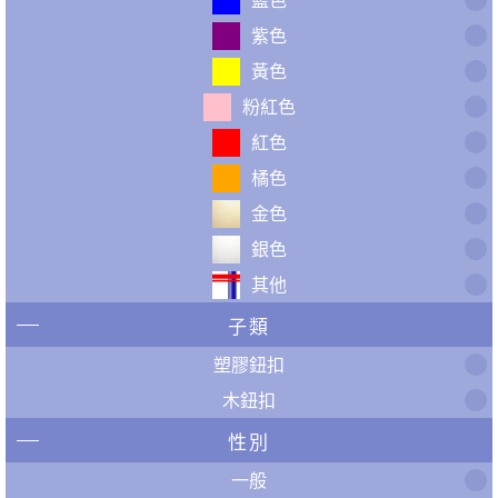
紫色
黃色
粉紅色
紅色
橘色
金色
銀色
其他
子類
塑膠鈕扣
木鈕扣
性別
一般