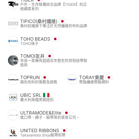
戶外・生存裝備綜合品牌【TIGER】的正
統繩索系列
TIPICO(桑村纖維)
桑村紡織旗下專注於天然纖維的布料品牌
TOHO BEADS
TOHO珠子
TOMOI友井
奈良一家擁有超過百年歷史的貝殼紐帶製
造商
TOPRUN
TORAY東麗
箱包布料的策劃及銷售
聚酯纖維聚酯裡料
UBIC SRL
義大利高檔男裝紐扣
ULTRAMODE&Elite
進口帶、繩子、緞帶等的貿易公司。
UNITED RIBBONS
Takaramoto Shoji緞帶和帶