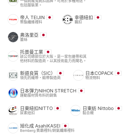
一個鉤魔鬼氈扣品牌，可用於多種用途，
包括服裝業。
帝人 TEIJIN
幸德紐扣
聚酯纖維裡料
羈扣
弗洛里亞
蕾絲
托普曼工業
該公司總部位於大阪，是一家包邊帶和其
他材料的製造商，以其技術能力而聞名。
新道良質（SIC）
日本COPACK
領先的織帶・緞帶製造商
物流物料
日本彈力NIHON STRETCH
運動服材質布料的銷售
日東紐扣NITTO
日東紡 Nittobo
尿素紐扣
黏合襯
旭化成 AsahiKASEI
Bemberg 賓霸裡料/銅氨纖維裡料