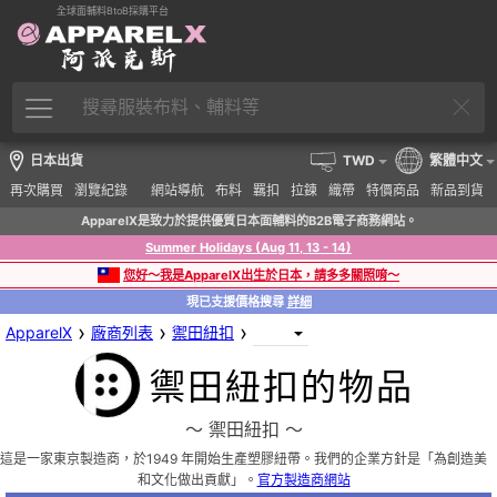
全球面輔料BtoB採購平台
日本出貨
TWD
繁體中文
再次購買
瀏覽紀錄
網站導航
布料
羈扣
拉鍊
織帶
特價商品
新品到貨
ApparelX是致力於提供優質日本面輔料的B2B電子商務網站。
Summer Holidays (Aug 11, 13 - 14)
您好～我是ApparelX出生於日本，請多多關照唷～
現已支援價格搜尋
詳細
›
›
›
ApparelX
廠商列表
禦田紐扣
禦田紐扣的物品
〜 禦田紐扣 〜
這是一家東京製造商，於1949 年開始生產塑膠紐帶。我們的企業方針是「為創造美
和文化做出貢獻」。
官方製造商網站