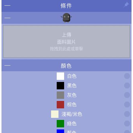
條件
上傳
面料圖片
拖拽到此處或單擊
顏色
白色
黑色
灰色
棕色
淺褐/米色
綠色
藍色