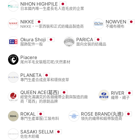
NIHON HIGHPILE
日本國內唯一生產長毛人造毛皮的企業
NIKKE
NOWVEN
NIKKE，一家西裝和正式紡織品製造商
不織布襯布
Okura Shoji
PARICA
服飾配件一般
面向女裝的紡織品
Piacere
尾州羊毛女裝粗花呢/天然素材
PLANETA
專門生產合成皮革和環保皮草
QUEEN ACE(葛西)
RIVER
經營充滿講究的各類織帶企劃與製造的廠
織帶，繩子
商「葛西」的原創品牌
ROKAL
ROSE BRAND(丸進)
專門生產軍服/工裝布料
領先的織帶和緞帶製造商
SASAKI SELLM
佐佐木紡織