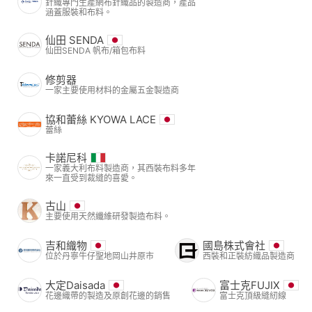
針織專門生產網布針織品的製造商，產品
涵蓋服裝和布料。
仙田 SENDA
仙田SENDA 帆布/箱包布料
修剪器
一家主要使用材料的金屬五金製造商
協和蕾絲 KYOWA LACE
蕾絲
卡諾尼科
一家義大利布料製造商，其西裝布料多年
來一直受到裁縫的喜愛。
古山
主要使用天然纖維研發製造布料。
吉和織物
國島株式會社
位於丹寧牛仔聖地岡山井原市
西裝和正裝紡織品製造商
大定Daisada
富士克FUJIX
花邊織帶的製造及原創花邊的銷售
富士克頂級縫紉線