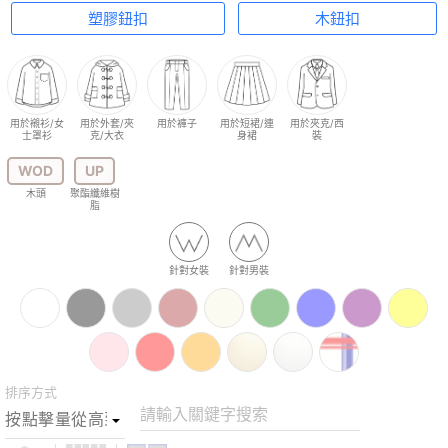
塑膠鈕扣
木鈕扣
用於襯衫/女
用於外套/夾
用於褲子
用於短裙/連
用於夾克/西
士罩衫
克/大衣
身裙
裝
WOD
UP
木頭
聚酯纖維樹
脂
針對女裝
針對男裝
排序方式
請輸入關鍵字搜索