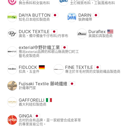
舞台佈料和女裝布料
主打棉質布料，工裝風格布料
DAIYA BUTTON
DARIN
知名日本紐扣製造商
裝飾織帶
DUCK TEXTILE
Duraflex
廣島・備中備後牛仔布料/丹寧布
美國扣具製造商
exterial中野針織工業
推出exterial品牌的和歌山縣高野口町工
藝毛皮製造商
FIDLOCK
FINE TEXTILE
扣具，五金件
專注於羊毛材質的女裝紡織品製造商
Fujisaki Textile 藤崎纖維
針織專門家
GAFFORELLI
義大利紐扣製造商
GINGA
志村的自有品牌，是一家經營合成皮革等
的專業貿易公司。