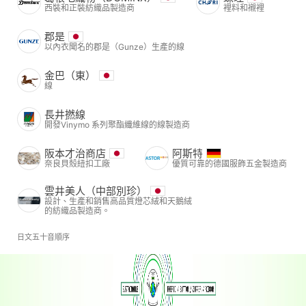
西裝和正裝紡織品製造商
裡料和襯裡
郡是
以內衣聞名的郡是（Gunze）生產的線
金巴（東）
線
長井撚線
開發Vinymo 系列聚酯纖維線的線製造商
阪本才治商店
阿斯特
奈良貝殼紐扣工廠
優質可靠的德國服飾五金製造商
雲井美人（中部別珍）
設計、生產和銷售高品質燈芯絨和天鵝絨
的紡織品製造商。
日文五十音順序