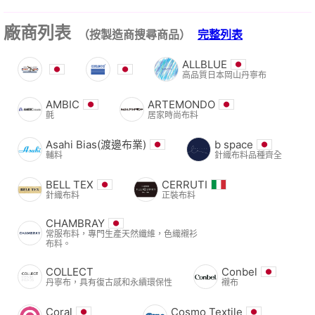
廠商列表
（按製造商搜尋商品）
完整列表
ALLBLUE
高品質日本岡山丹寧布
AMBIC
ARTEMONDO
氈
居家時尚布料
Asahi Bias(渡邊布業)
b space
輔料
針織布料品種齊全
BELL TEX
CERRUTI
針織布料
正裝布料
CHAMBRAY
常服布料，專門生產天然纖維，色織襯衫
布料。
COLLECT
Conbel
丹寧布，具有復古感和永續環保性
襯布
Coral
Cosmo Textile