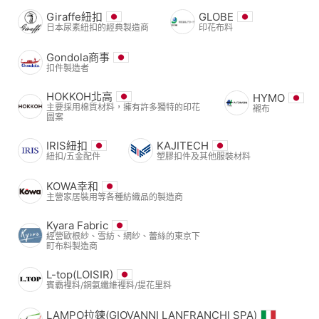
Giraffe紐扣
GLOBE
日本尿素紐扣的經典製造商
印花布料
Gondola商事
扣件製造者
HOKKOH北高
HYMO
主要採用棉質材料，擁有許多獨特的印花
襯布
圖案
IRIS紐扣
KAJITECH
紐扣/五金配件
塑膠扣件及其他服裝材料
KOWA幸和
主營家居裝用等各種紡織品的製造商
Kyara Fabric
經營歐根紗、雪紡、網紗、蕾絲的東京下
町布料製造商
L-top(LOISIR)
賓霸裡料/銅氨纖維裡料/提花里料
LAMPO拉鍊(GIOVANNI LANFRANCHI SPA)