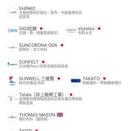
SHINKO
主要經營用於箱包、配件、內裝裝飾的合
成皮革
SKO拉鍊
styletex
拉鍊、帶、鉤魔鬼氈黏扣
布料大衣
SUNCORONA ODA
歐根紗，女士布料
SUNFELT
日本國內No.1的彩色氈布製造商
SUNWELL 三維爾
TAKATO
綜合紡織品/布料
銅氨裡料、聚酯纖維裡料
Telala（井上緞帶工業）
從規劃到開發製造提供全面支援的帶和緞
帶製造商
THOMAS MASON
襯衫布料（優質棉）
TIGER