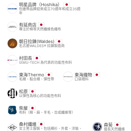
明星品牌（Hoshika）
包邊帶品牌迎來成立70週年和成立35週
年
有延商店
專注於棉等天然纖維色織布
朝日拉鍊(Waldes)
名古屋WALDES® 拉鍊製造商
村田長
以MU-TECH 為代表的功能性布料
東海Thermo
東海織物
毛襯、黏合襯、彈性帶
口袋裡料
松原
以彈性為核心的功能性布料
柴屋
布料（棉、麻、羊毛、合成纖維等）
桑村纖維
森菊
女士男士服裝，包括襯衫、外套、洋裝、
擅長天然纖維