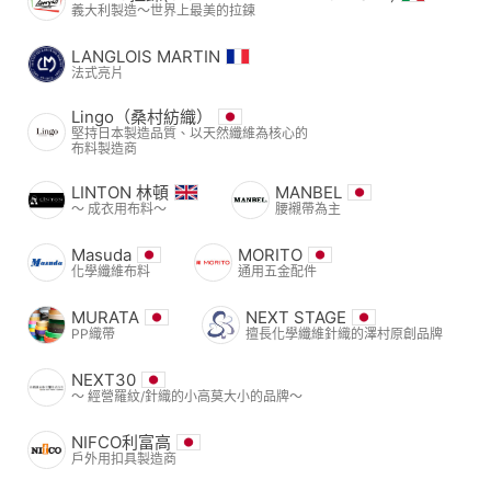
義大利製造～世界上最美的拉鍊
LANGLOIS MARTIN
法式亮片
Lingo（桑村紡織）
堅持日本製造品質、以天然纖維為核心的
布料製造商
LINTON 林頓
MANBEL
〜 成衣用布料〜
腰襯帶為主
Masuda
MORITO
化學纖維布料
通用五金配件
MURATA
NEXT STAGE
PP織帶
擅長化學纖維針織的澤村原創品牌
NEXT30
〜 經營羅紋/針織的小高莫大小的品牌〜
NIFCO利富高
戶外用扣具製造商