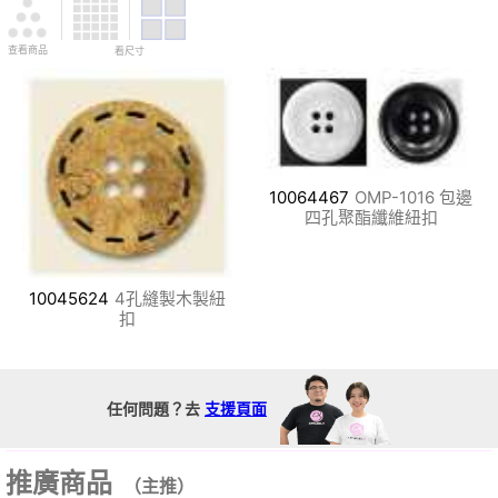
查看商品
看尺寸
10064467
OMP-1016 包邊
四孔聚酯纖維紐扣
10045624
4孔縫製木製紐
扣
任何問題？去
支援頁面
推廣商品
（主推）