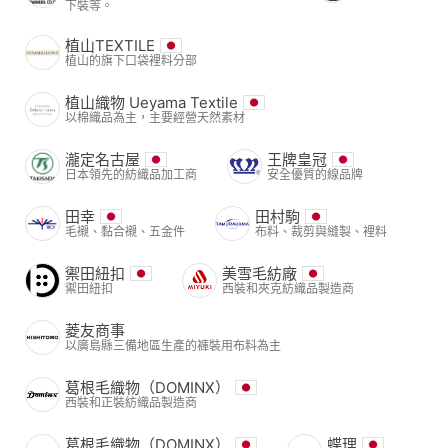
下裝等。
植山TEXTILE
植山的旗下口袋裡料分部
植山織物 Ueyama Textile
以棉織品為主，主要經營天然素材
瀧定名古屋
王牌皇冠
日本領先的紡織品加工商
安全優質的線品牌
田幸
田村駒
毛襯、黏合襯、五金件
布料、裁剪與縫製、裡料
禦田紐扣
美雪毛紡廠
禦田紐扣
西裝和夾克紡織品製造商
菱友商事
以廣島縣三備地區生產的褲裝用布料為主
葛根毛織物（DOMINX）
西裝和正裝紡織品製造商
葛根毛織物（DOMINX）
蝶理