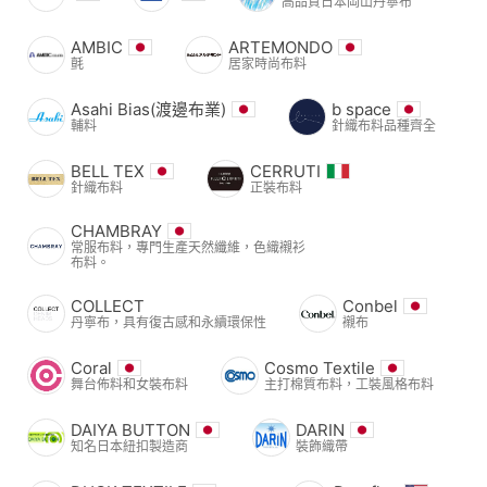
高品質日本岡山丹寧布
AMBIC
ARTEMONDO
氈
居家時尚布料
Asahi Bias(渡邊布業)
b space
輔料
針織布料品種齊全
BELL TEX
CERRUTI
針織布料
正裝布料
CHAMBRAY
常服布料，專門生產天然纖維，色織襯衫
布料。
COLLECT
Conbel
丹寧布，具有復古感和永續環保性
襯布
Coral
Cosmo Textile
舞台佈料和女裝布料
主打棉質布料，工裝風格布料
DAIYA BUTTON
DARIN
知名日本紐扣製造商
裝飾織帶