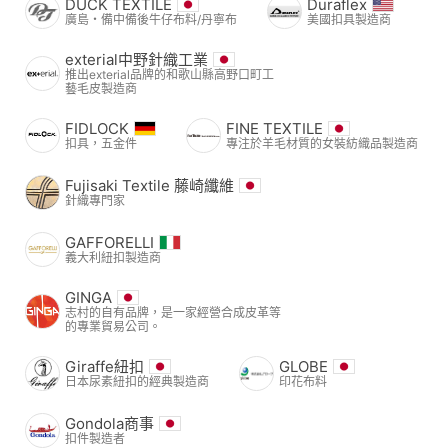
DUCK TEXTILE
Duraflex
廣島・備中備後牛仔布料/丹寧布
美國扣具製造商
exterial中野針織工業
推出exterial品牌的和歌山縣高野口町工
藝毛皮製造商
FIDLOCK
FINE TEXTILE
扣具，五金件
專注於羊毛材質的女裝紡織品製造商
Fujisaki Textile 藤崎纖維
針織專門家
GAFFORELLI
義大利紐扣製造商
GINGA
志村的自有品牌，是一家經營合成皮革等
的專業貿易公司。
Giraffe紐扣
GLOBE
日本尿素紐扣的經典製造商
印花布料
Gondola商事
扣件製造者