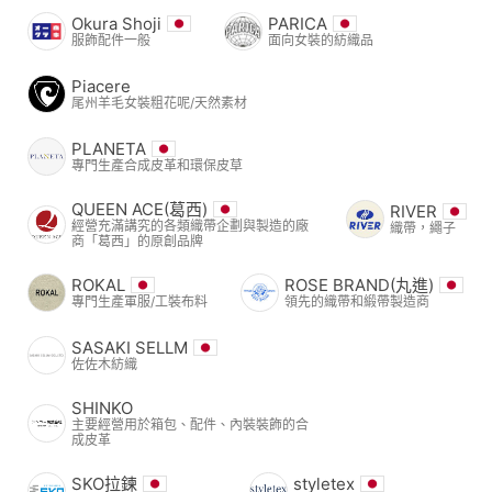
Okura Shoji
PARICA
服飾配件一般
面向女裝的紡織品
Piacere
尾州羊毛女裝粗花呢/天然素材
PLANETA
專門生產合成皮革和環保皮草
QUEEN ACE(葛西)
RIVER
經營充滿講究的各類織帶企劃與製造的廠
織帶，繩子
商「葛西」的原創品牌
ROKAL
ROSE BRAND(丸進)
專門生產軍服/工裝布料
領先的織帶和緞帶製造商
SASAKI SELLM
佐佐木紡織
SHINKO
主要經營用於箱包、配件、內裝裝飾的合
成皮革
SKO拉鍊
styletex