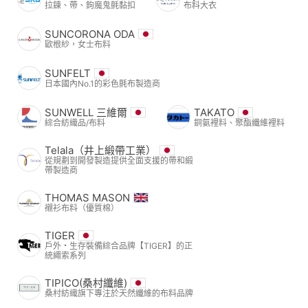
拉鍊、帶、鉤魔鬼氈黏扣
布料大衣
SUNCORONA ODA
歐根紗，女士布料
SUNFELT
日本國內No.1的彩色氈布製造商
SUNWELL 三維爾
TAKATO
綜合紡織品/布料
銅氨裡料、聚酯纖維裡料
Telala（井上緞帶工業）
從規劃到開發製造提供全面支援的帶和緞
帶製造商
THOMAS MASON
襯衫布料（優質棉）
TIGER
戶外・生存裝備綜合品牌【TIGER】的正
統繩索系列
TIPICO(桑村纖維)
桑村紡織旗下專注於天然纖維的布料品牌