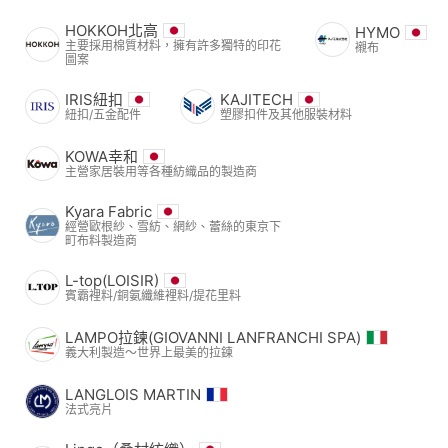
HOKKOH北高
HYMO
主要採用棉質材料，擁有許多獨特的印花
襯布
圖案
IRIS紐扣
KAJITECH
紐扣/五金配件
塑膠扣件及其他服裝材料
KOWA幸和
主營家居裝用等各種紡織品的製造商
Kyara Fabric
經營歐根紗、雪紡、網紗、蕾絲的東京下
町布料製造商
L-top(LOISIR)
賓霸裡料/銅氨纖維裡料/提花里料
LAMPO拉鍊(GIOVANNI LANFRANCHI SPA)
義大利製造～世界上最美的拉鍊
LANGLOIS MARTIN
法式亮片