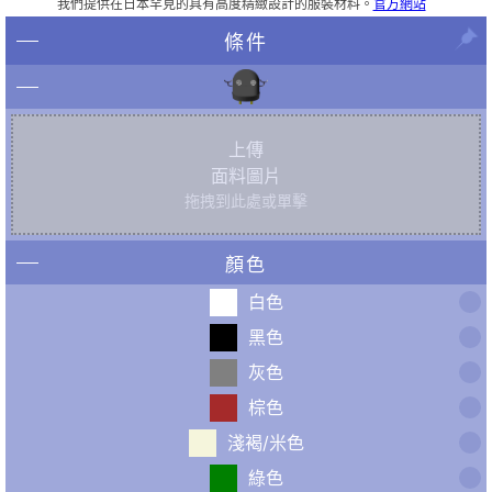
我們提供在日本罕見的具有高度精緻設計的服裝材料。
官方網站
條件
上傳
面料圖片
拖拽到此處或單擊
顏色
白色
黑色
灰色
棕色
淺褐/米色
綠色