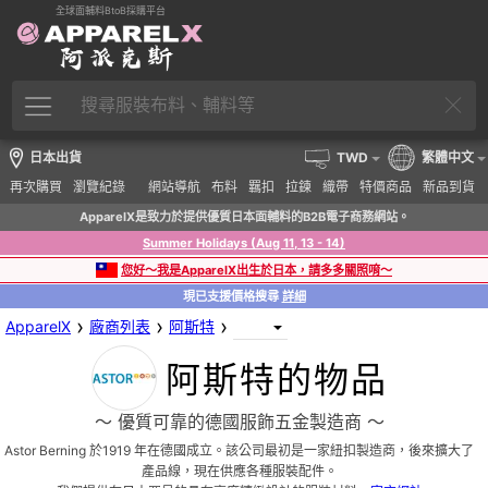
全球面輔料BtoB採購平台
日本出貨
TWD
繁體中文
再次購買
瀏覽紀錄
網站導航
布料
羈扣
拉鍊
織帶
特價商品
新品到貨
ApparelX是致力於提供優質日本面輔料的B2B電子商務網站。
Summer Holidays (Aug 11, 13 - 14)
您好～我是ApparelX出生於日本，請多多關照唷～
現已支援價格搜尋
詳細
›
›
›
ApparelX
廠商列表
阿斯特
阿斯特的物品
〜 優質可靠的德國服飾五金製造商 〜
Astor Berning 於1919 年在德國成立。該公司最初是一家紐扣製造商，後來擴大了
產品線，現在供應各種服裝配件。