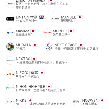
Lingo（桑村紡織）
堅持日本製造品質、以天然纖維為核心的
布料製造商
LINTON 林頓
MANBEL
〜 成衣用布料〜
腰襯帶為主
Masuda
MORITO
化學纖維布料
通用五金配件
MURATA
NEXT STAGE
PP織帶
擅長化學纖維針織的澤村原創品牌
NEXT30
〜 經營羅紋/針織的小高莫大小的品牌〜
NIFCO利富高
戶外用扣具製造商
NIHON HIGHPILE
日本國內唯一生產長毛人造毛皮的企業
NIKKE
NOWVEN
NIKKE，一家西裝和正式紡織品製造商
不織布襯布