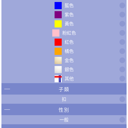
藍色
紫色
黃色
粉紅色
紅色
橘色
金色
銀色
其他
子類
扣
性別
一般